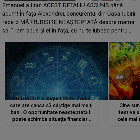
LINE-UP UNTOLD ONE, ziua 2. La ce oră urcă pe
scena principală a festivalului Zara Larsson? Artista
suedeză a ajuns deja în România și s-a filmat din
camera de hotel
a
HOROSCOP 6 august 2026. Zodia
LINE-UP 
care are șansa să câștige mai mulți
Cine sunt
bani. O oportunitate neașteptată îi
festivalu
poate schimba situația financiară
cele mai 
la început de lună
sc