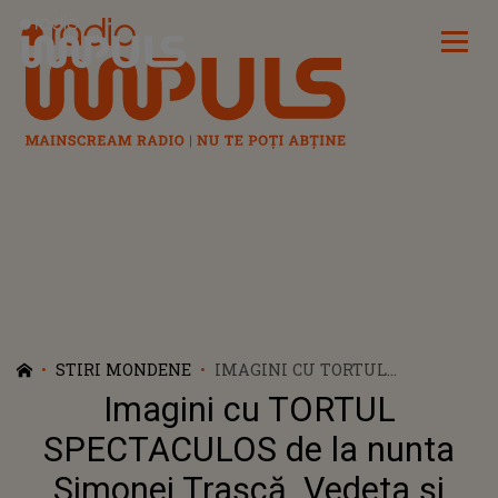
Radio Impuls
STIRI MONDENE
IMAGINI CU TORTUL
SPECTACULOS DE LA NUNTA
Imagini cu TORTUL
SIMONEI TRAȘCĂ. VEDETA ȘI
SOȚUL EI, MARIAN BUZILĂ, AU
SPECTACULOS de la nunta
ORGANIZAT O PETRECERE
Simonei Trașcă. Vedeta și
GRANDIOASĂ ÎN ZIUA ÎN CARE