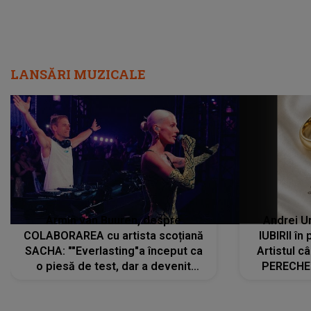
LANSĂRI MUZICALE
Armin van Buuren, despre
Andrei U
COLABORAREA cu artista scoțiană
IUBIRII în
SACHA: ""Everlasting"a început ca
Artistul 
o piesă de test, dar a devenit
PERECHE 
imediat preferata fanilor. Sacha și
care aleg
cu mine știam că nu am putea să o
același dr