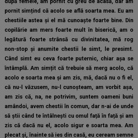
după femeie, am pornit cu greu de acasă, dar am
pornit simțind că acolo se află soarta mea. Eu am
chestiile astea și el mă cunoaște foarte bine. Din
copilărie am mers foarte mult în biserică, am o
legătură foarte strânsă cu divinitatea, mă rog
non-stop și anumite chestii le simt, le presimt.
Când simt eu ceva foarte puternic, chiar așa se
întâmplă. Am simțit că trebuie să merg acolo, că
acolo e soarta mea și am zis, mă, dacă nu o fi el,
că nu-l văzusem, nu-l cunoșteam, am vorbit așa,
am zis că, na, ne potrivim, suntem oameni buni
amândoi, avem chestii în comun, dar n-ai de unde
să știi când te întâlnești cu omul față în față și am
zis că dacă nu el, acolo sigur e soarta mea. Am
plecat și, înainte să ies din casă, eu ceream semne