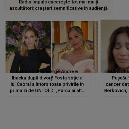
Radio Impuls cucerește tot mai mulți
ascultători: creșteri semnificative în audiență
Cât de bine îi merge Andreei
MĂRTURIA
Ibacka după divorț! Fosta soție a
Pușcău!
lui Cabral a întors toate privirile în
cancer dato
prima zi de UNTOLD: „Parcă ai altă
Berkovich, 
strălucire, emani putere,
accident ru
încredere, siguranță...”
Dacă nu 