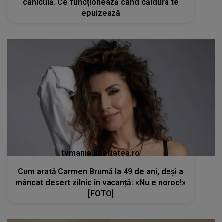
caniculă. Ce funcționează când căldura te
epuizează
tvmania.libertatea.ro
Cum arată Carmen Brumă la 49 de ani, deși a
mâncat desert zilnic în vacanță: «Nu e noroc!»
[FOTO]