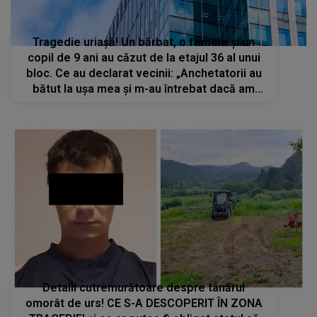
Tragedie uriașă! Un bărbat, o femeie și un
copil de 9 ani au căzut de la etajul 36 al unui
bloc. Ce au declarat vecinii: „Anchetatorii au
bătut la ușa mea și m-au întrebat dacă am
auzit țipete sau strigăte”
Detalii cutremurătoare despre tânărul
omorât de urs! CE S-A DESCOPERIT ÎN ZONA