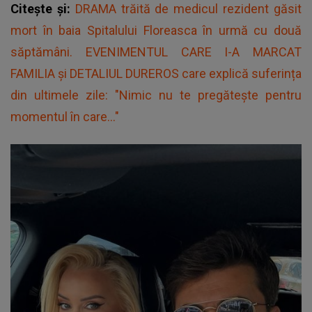
Citește și:
DRAMA trăită de medicul rezident găsit
mort în baia Spitalului Floreasca în urmă cu două
săptămâni. EVENIMENTUL CARE I-A MARCAT
FAMILIA și DETALIUL DUREROS care explică suferința
din ultimele zile: "Nimic nu te pregătește pentru
momentul în care..."