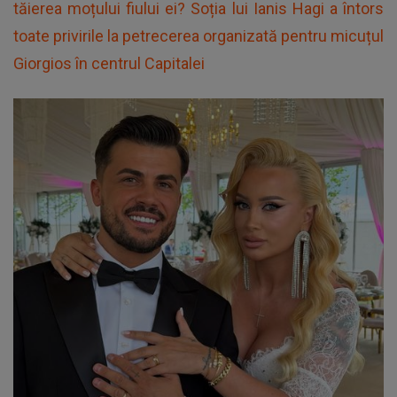
tăierea moțului fiului ei? Soția lui Ianis Hagi a întors
toate privirile la petrecerea organizată pentru micuțul
Giorgios în centrul Capitalei