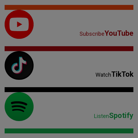
YouTube
Subscribe
TikTok
Watch
Spotify
Listen