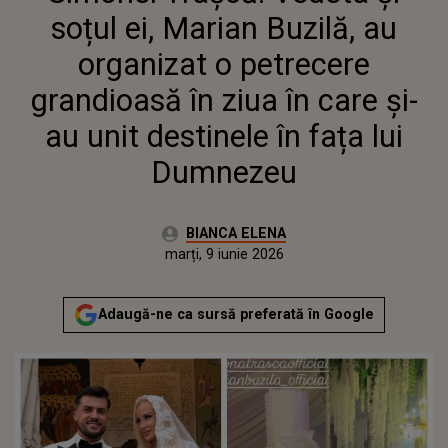
ȘI-AU UNIT DESTINELE ÎN FAȚA
soțul ei, Marian Buzilă, au
LUI DUMNEZEU
organizat o petrecere
grandioasă în ziua în care și-
au unit destinele în fața lui
Dumnezeu
Autor:
BIANCA ELENA
Publicat:
marți, 9 iunie 2026
Adaugă-ne ca sursă preferată în Google