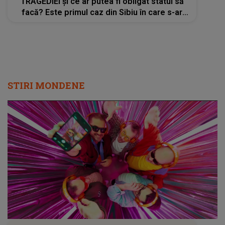
TRAGEDIEI și ce ar putea fi obligat statul să
facă? Este primul caz din Sibiu în care s-ar
putea cere această măsură drastică: "Toate
lucrurile pe care le avea de..."
STIRI MONDENE