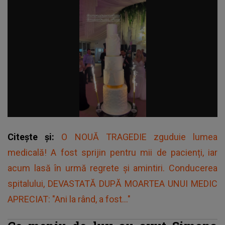
Citește și:
O NOUĂ TRAGEDIE zguduie lumea
medicală! A fost sprijin pentru mii de pacienți, iar
acum lasă în urmă regrete și amintiri. Conducerea
spitalului, DEVASTATĂ DUPĂ MOARTEA UNUI MEDIC
APRECIAT: "Ani la rând, a fost..."