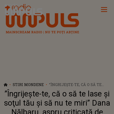
Radio Impuls
STIRI MONDENE
”ÎNGRIJEȘTE-TE, CĂ O SĂ TE
LASE ŞI SOŢUL TĂU ŞI SĂ NU TE
”Îngrijește-te, că o să te lase şi
MIRI” DANA NĂLBARU, ASPRU
CRITICATĂ DE FANI PENTRU
soţul tău şi să nu te miri” Dana
FELUL ÎN CARE ARATĂ
Nălbaru, aspru criticată de