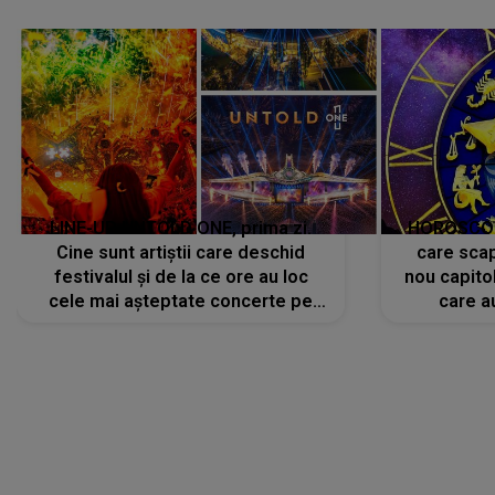
avut..."
LINE-UP UNTOLD ONE, prima zi.
HOROSCOP 
Cine sunt artiștii care deschid
care scap
festivalul și de la ce ore au loc
nou capitol
cele mai așteptate concerte pe
care a
scena principală?
perioadă 