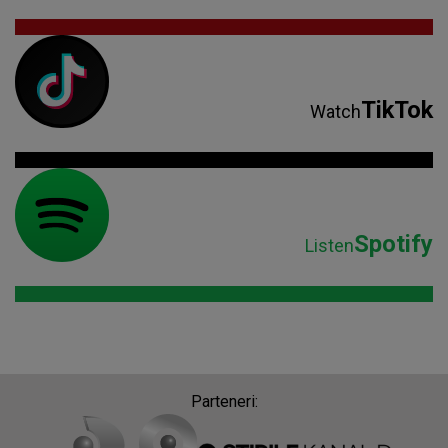
TikTok
Watch
Spotify
Listen
Parteneri: