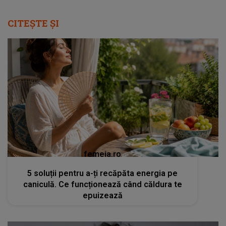
CITEȘTE ȘI
femeia.ro
5 soluții pentru a-ți recăpăta energia pe
caniculă. Ce funcționează când căldura te
epuizează