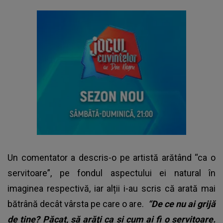
Un comentator a descris-o pe artistă arătând “ca o
servitoare”, pe fondul aspectului ei natural în
imaginea respectivă, iar alții i-au scris că arată mai
bătrână decât vârsta pe care o are.
“De ce nu ai grijă
de tine? Păcat, să arăţi ca şi cum ai fi o servitoare.