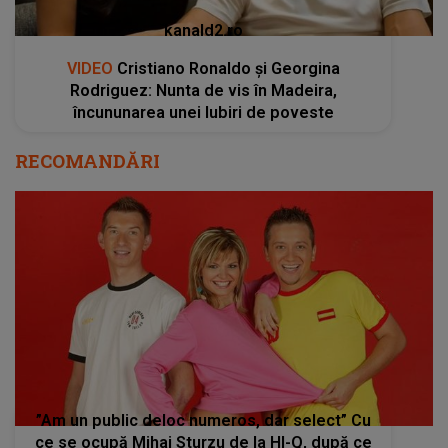
kanald2.ro
VIDEO
Cristiano Ronaldo și Georgina
Rodriguez: Nunta de vis în Madeira,
încununarea unei Iubiri de poveste
RECOMANDĂRI
”Am un public deloc numeros, dar select” Cu
ce se ocupă Mihai Sturzu de la HI-Q, după ce