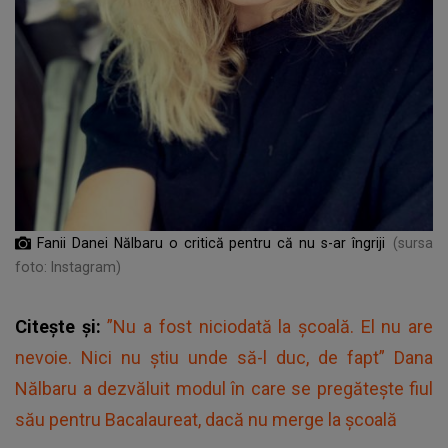
Fanii Danei Nălbaru o critică pentru că nu s-ar îngriji
(sursa
foto: Instagram)
Citește și:
”Nu a fost niciodată la școală. El nu are
nevoie. Nici nu știu unde să-l duc, de fapt” Dana
Nălbaru a dezvăluit modul în care se pregăteşte fiul
său pentru Bacalaureat, dacă nu merge la școală