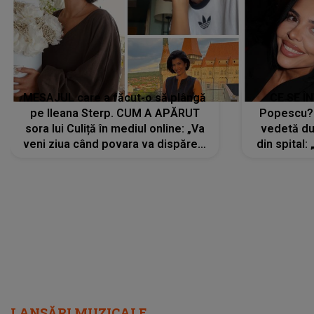
MESAJUL care a făcut-o să plângă
CE SE Î
pe Ileana Sterp. CUM A APĂRUT
Popescu?
sora lui Culiță în mediul online: „Va
vedetă du
veni ziua când povara va dispărea,
din spital:
iar lacrimile...”
LANSĂRI MUZICALE