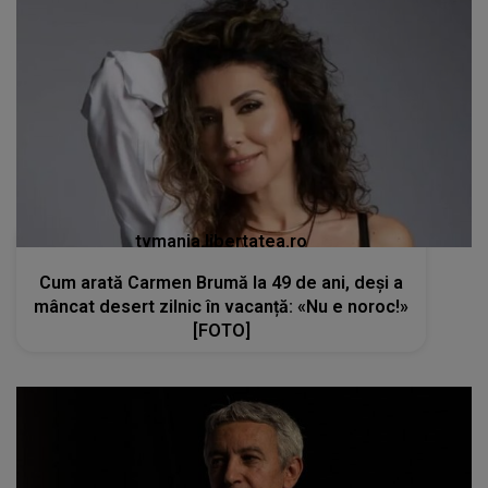
tvmania.libertatea.ro
Cum arată Carmen Brumă la 49 de ani, deși a
mâncat desert zilnic în vacanță: «Nu e noroc!»
[FOTO]