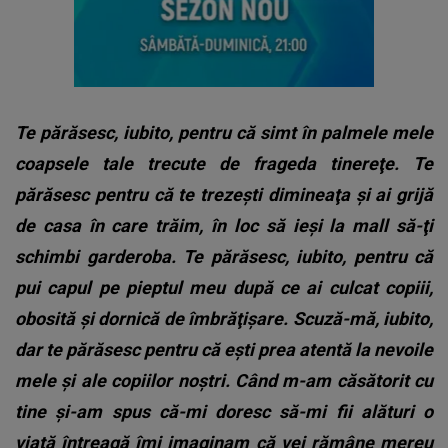
Te părăsesc, iubito, pentru că simt în palmele mele
coapsele tale trecute de frageda tinereţe. Te
părăsesc pentru că te trezeşti dimineaţa şi ai grijă
de casa în care trăim, în loc să ieşi la mall să-ţi
schimbi garderoba. Te părăsesc, iubito, pentru că
pui capul pe pieptul meu după ce ai culcat copiii,
obosită şi dornică de îmbrăţişare. Scuză-mă, iubito,
dar te părăsesc pentru că eşti prea atentă la nevoile
mele şi ale copiilor noştri. Când m-am căsătorit cu
tine şi-am spus că-mi doresc să-mi fii alături o
viaţă întreagă îmi imaginam că vei rămâne mereu