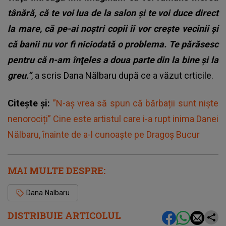
tânără, că te voi lua de la salon şi te voi duce direct
la mare, că pe-ai noştri copii îi vor creşte vecinii şi
că banii nu vor fi niciodată o problema. Te părăsesc
pentru că n-am înţeles a doua parte din la bine şi la
greu.”
, a scris Dana Nălbaru după ce a văzut crticile.
Citește și:
”N-aș vrea să spun că bărbații sunt niște
nenorociți” Cine este artistul care i-a rupt inima Danei
Nălbaru, înainte de a-l cunoaște pe Dragoș Bucur
MAI MULTE DESPRE:
Dana Nalbaru
DISTRIBUIE ARTICOLUL