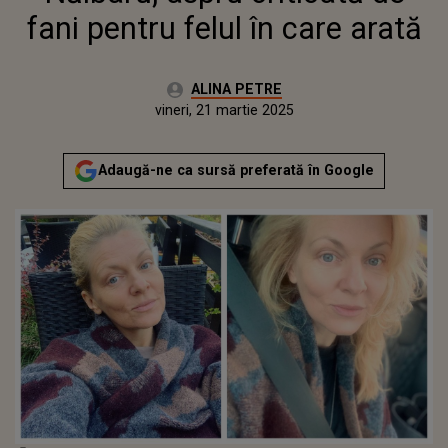
fani pentru felul în care arată
Autor:
ALINA PETRE
Publicat:
joi, 21 martie 2024
Actualizat:
vineri, 21 martie 2025
Adaugă-ne ca sursă preferată în Google