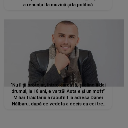
a renunțat la muzică și la politică
”Nu îl ții protejat, într-o carcasă, și când îi dai
drumul, la 18 ani, e varză! Ăsta e și un moft”
Mihai Trăistariu a răbufnit la adresa Danei
Nălbaru, după ce vedeta a decis ca cei trei
copii ai săi să învețe de acasă