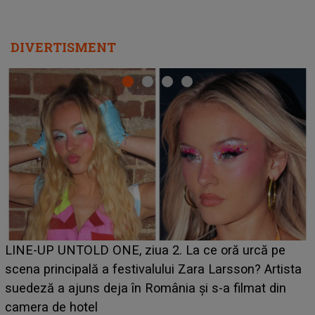
DIVERTISMENT
Ce a dezvăluit noua concurentă din "Casa Iubirii" l-a
luat prin surprindere pe Emanuel. CINE ESTE
BĂIATUL VIZAT de Alexandra?! Aflându-se în fața
faptului împlinit, A RECUNOSCUT IMEDIAT: "Am