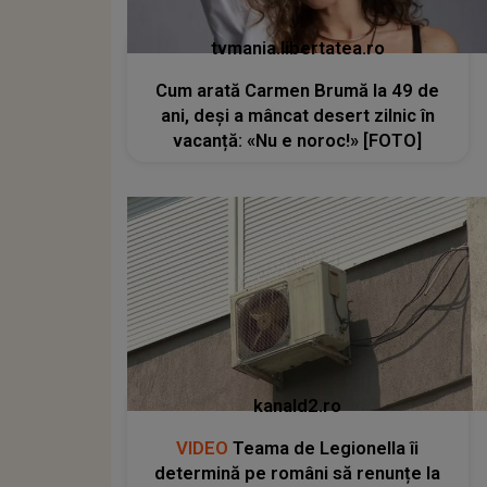
tvmania.libertatea.ro
Cum arată Carmen Brumă la 49 de
ani, deși a mâncat desert zilnic în
vacanță: «Nu e noroc!» [FOTO]
kanald2.ro
VIDEO
Teama de Legionella îi
determină pe români să renunțe la