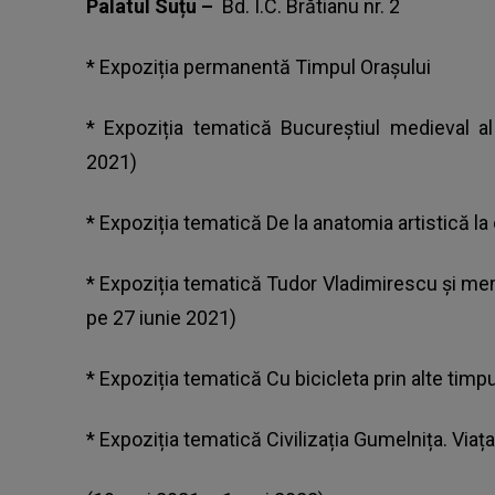
Palatul Suțu –
Bd. I.C. Brătianu nr. 2
* Expoziția permanentă Timpul Orașului
* Expoziția tematică Bucureștiul medieval al
2021)
* Expoziția tematică De la anatomia artistică la
* Expoziția tematică Tudor Vladimirescu și mem
pe 27 iunie 2021)
* Expoziția tematică Cu bicicleta prin alte timp
* Expoziția tematică Civilizația Gumelnița. Via