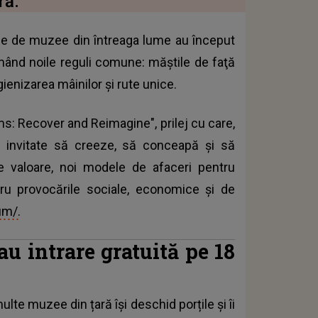
ră.
rie de muzee din întreaga lume au început
rmând noile reguli comune: măştile de faţă
gienizarea mâinilor şi rute unice.
s: Recover and Reimagine", prilej cu care,
nt invitate să creeze, să conceapă şi să
e valoare, noi modele de afaceri pentru
entru provocările sociale, economice şi de
um/.
u intrare gratuită pe 18
lte muzee din țară își deschid porțile și îi