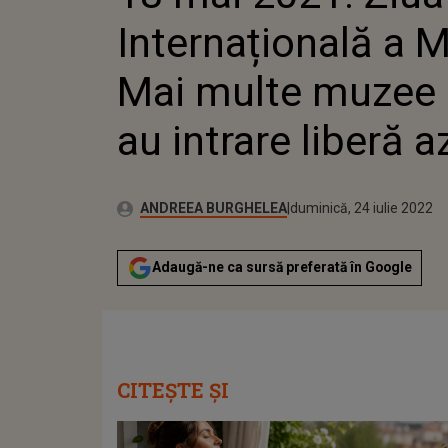
Internațională a 
Mai multe muzee 
au intrare liberă a
Publicat:
Autor:
marți, 18 mai 2021
Actualizat:
ANDREEA BURGHELEA
duminică, 24 iulie 2022
Adaugă-ne ca sursă preferată în Google
CITEȘTE ȘI