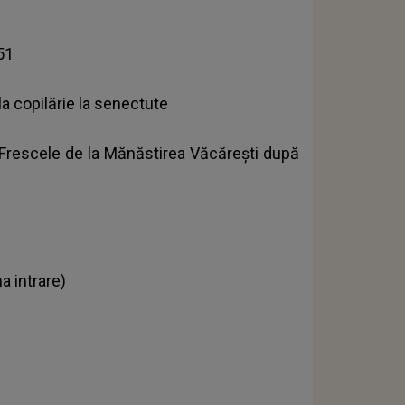
51
a copilărie la senectute
. Frescele de la Mănăstirea Văcărești după
a intrare)
8