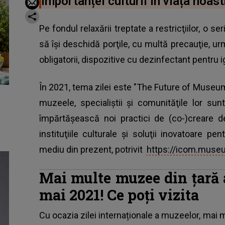
importanței culturii în viața noast
Pe fondul relaxării treptate a restricţiilor
, o se
să îşi deschidă porţile, cu multă precauţie, u
obligatorii, dispozitive cu dezinfectant pentru i
În 2021, tema zilei este "The Future of Museum
muzeele, specialiştii şi comunităţile lor su
împărtăşească noi practici de (co-)creare d
instituţiile culturale şi soluţii inovatoare p
mediu din prezent, potrivit
https://icom.muse
Mai multe muzee din țară a
mai 2021! Ce poți vizita
Cu ocazia zilei internaționale a muzeelor, mai mu