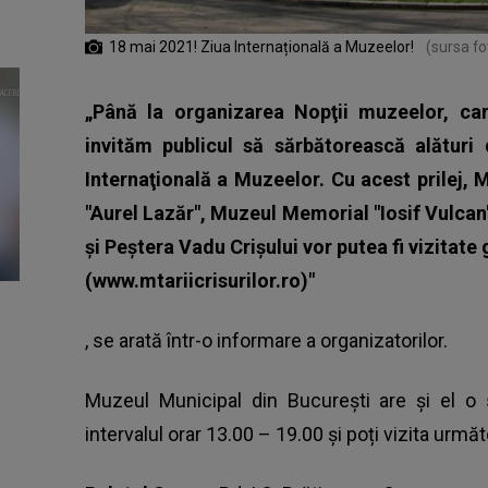
18 mai 2021! Ziua Internațională a Muzeelor!
(sursa fot
„Până la organizarea Nopţii muzeelor, ca
invităm publicul să sărbătorească alături
Internaţională a Muzeelor. Cu acest prilej, 
"Aurel Lazăr", Muzeul Memorial "Iosif Vulca
şi Peştera Vadu Crişului vor putea fi vizitat
(www.mtariicrisurilor.ro)"
, se arată într-o informare a organizatorilor.
Muzeul Municipal din București are și el o s
intervalul orar 13.00 – 19.00 și poți vizita urmă