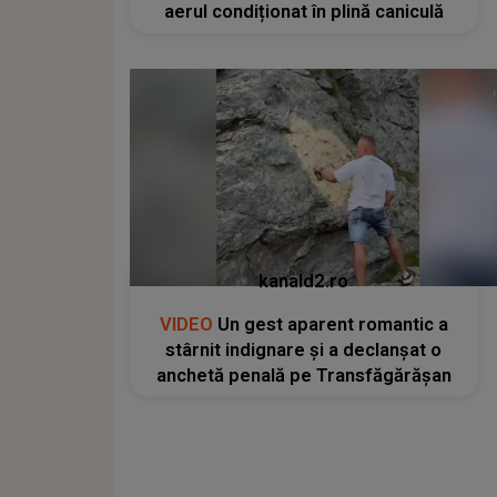
aerul condiționat în plină caniculă
kanald2.ro
VIDEO
Un gest aparent romantic a
stârnit indignare și a declanșat o
anchetă penală pe Transfăgărășan