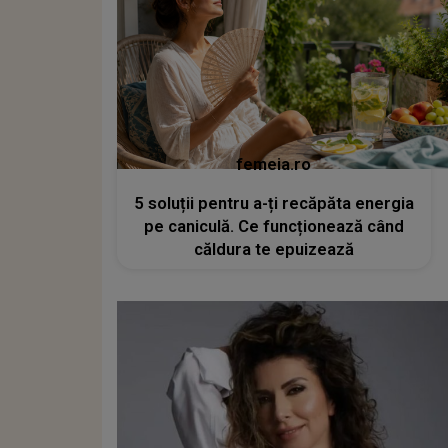
femeia.ro
5 soluții pentru a-ți recăpăta energia
pe caniculă. Ce funcționează când
căldura te epuizează