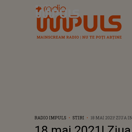
Radio Impuls
RADIO IMPULS
STIRI
18 MAI 2021! ZIUA
MUZEELOR! MAI M
18 mai 2021! Ziua
AU INTRARE LIBER