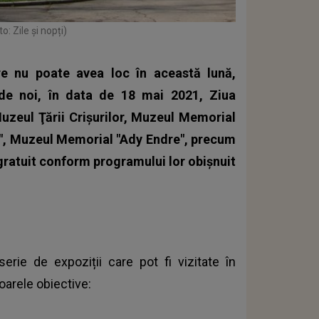
o: Zile și nopți)
re nu poate avea loc în această lună,
 de noi, în data de 18 mai 2021, Ziua
Muzeul Ţării Crişurilor, Muzeul Memorial
n", Muzeul Memorial "Ady Endre", precum
e gratuit conform programului lor obişnuit
erie de expoziții care pot fi vizitate în
toarele obiective: