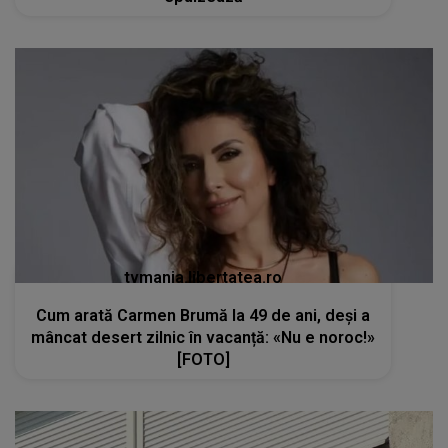
tvmania.libertatea.ro
Cum arată Carmen Brumă la 49 de ani, deși a
mâncat desert zilnic în vacanță: «Nu e noroc!»
[FOTO]