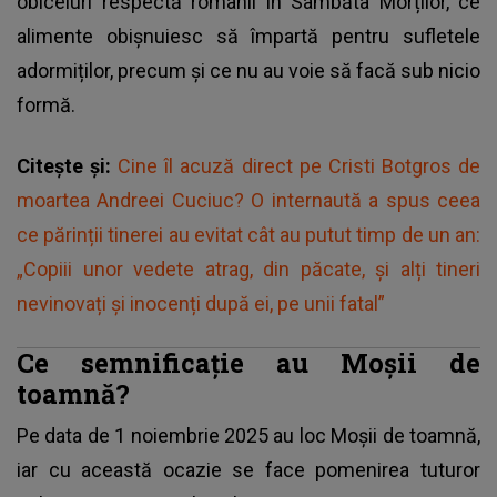
obiceiuri respectă românii în Sâmbăta Morților, ce
alimente obișnuiesc să împartă pentru sufletele
adormiților, precum și ce nu au voie să facă sub nicio
formă.
Citește și:
Cine îl acuză direct pe Cristi Botgros de
moartea Andreei Cuciuc? O internaută a spus ceea
ce părinții tinerei au evitat cât au putut timp de un an:
„Copiii unor vedete atrag, din păcate, și alți tineri
nevinovați și inocenți după ei, pe unii fatal”
Ce semnificație au Moșii de
toamnă?
Pe data de 1 noiembrie 2025 au loc Moșii de toamnă,
iar cu această ocazie se face pomenirea tuturor