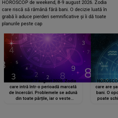
Emanuel a ținut ACEST DETALIU ASCUNS până
acum! În fața Alexandrei, concurentul din Casa Iubirii
face o MĂRTURISIRE NEAȘTEPTATĂ despre mama
sa: "I-am spus și ei în față, eu nu te iubesc pentru
că..."
HOROSCOP 7 august 2026. Zodia
HOROSCOP 
care intră într-o perioadă marcată
care are șa
de încercări. Problemele se adună
bani. O opo
din toate părțile, iar o veste
poate schi
neașteptată îi dă planurile peste
la
cap