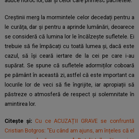
aduce noroc lor, dar și celor care primesc pachetele.
Creștinii merg la mormintele celor decedați pentru a
le curăța, dar și pentru a aprinde lumânări, deoarece
se consideră că lumina lor le încălzește sufletele. Ei
trebuie să fie împăcați cu toată lumea și, dacă este
cazul, să își ceară iertare de la cei pe care i-au
supărat. Se spune că sufletele adormiților coboară
pe pământ în această zi, astfel că este important ca
locurile lor de veci să fie îngrijite, iar apropiații să
păstreze o atmosferă de respect și solemnitate în
amintirea lor.
Citește și:
Cu ce ACUZAȚII GRAVE se confruntă
Cristian Botgros: "Eu când am ajuns, am înțeles că el