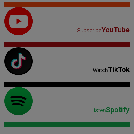
YouTube
Subscribe
TikTok
Watch
Spotify
Listen