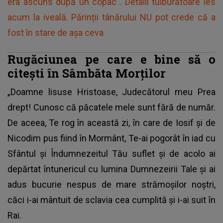
era ascuns după un copac". Detalii tulburătoare ies
acum la iveală. Părinții tânărului NU pot crede că a
fost în stare de așa ceva
Rugăciunea pe care e bine să o
citești în Sâmbăta Morților
„Doamne lisuse Hristoase, Judecătorul meu Prea
drept! Cunosc că păcatele mele sunt fără de număr.
De aceea, Te rog în această zi, în care de Iosif și de
Nicodim pus fiind în Mormânt, Te-ai pogorât în iad cu
Sfântul și Îndumnezeitul Tău suflet și de acolo ai
depărtat întunericul cu lumina Dumnezeirii Tale și ai
adus bucurie nespus de mare strămoșilor noștri,
căci i-ai mântuit de sclavia cea cumplită și i-ai suit în
Rai.