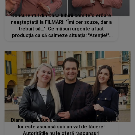
Concurentul din Casa Iubirii comite o eroare
neașteptată la FILMĂRI: "Îmi cer scuze, dar a
trebuit să...". Ce măsuri urgente a luat
producția ca să calmeze situația: "Atenție!".
Prezentatoarea TV nu credea că Moldo ar
face asta chiar în platoul emisiunii
Diana și Igor Cuciuc se tem că moartea fiicei
lor este ascunsă sub un val de tăcere!
Autoritățile nu le oferă răspunsuri