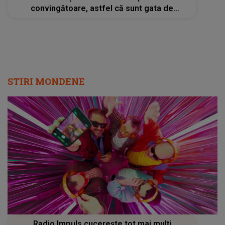
convingătoare, astfel că sunt gata de
exhumare: „Noi mergem mai departe”
STIRI MONDENE
Radio Impuls cucerește tot mai mulți