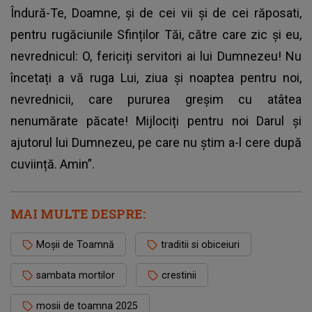
Îndură-Te, Doamne, și de cei vii și de cei răposati,
pentru rugăciunile Sfinților Tăi, către care zic și eu,
nevrednicul: O, fericiți servitori ai lui Dumnezeu! Nu
încetați a vă ruga Lui, ziua și noaptea pentru noi,
nevrednicii, care pururea greșim cu atâtea
nenumărate păcate! Mijlociți pentru noi Darul și
ajutorul lui Dumnezeu, pe care nu știm a-l cere după
cuviință. Amin”.
MAI MULTE DESPRE:
Moșii de Toamnă
traditii si obiceiuri
sambata mortilor
crestinii
mosii de toamna 2025