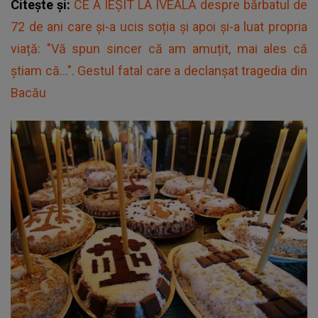
Citește și:
CE A IEȘIT LA IVEALĂ despre bărbatul de
72 de ani care și-a ucis soția și apoi și-a luat propria
viață: "Vă spun sincer că am amuțit, mai ales că
știam că...". Gestul fatal care a declanșat tragedia din
Bacău