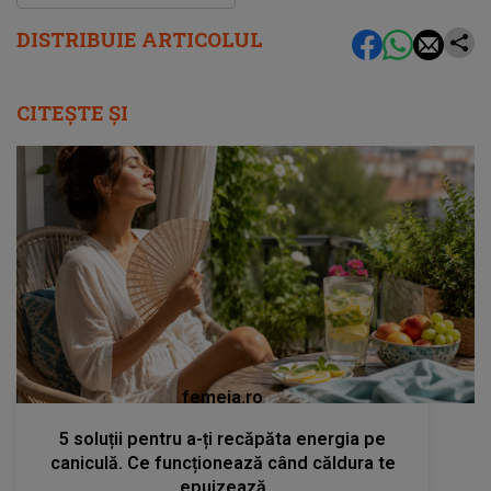
DISTRIBUIE ARTICOLUL
CITEȘTE ȘI
femeia.ro
5 soluții pentru a-ți recăpăta energia pe
caniculă. Ce funcționează când căldura te
epuizează