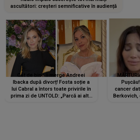
ascultători: creșteri semnificative în audiență
Cât de bine îi merge Andreei
MĂRTURIA
Ibacka după divorț! Fosta soție a
Pușcău!
lui Cabral a întors toate privirile în
cancer dato
prima zi de UNTOLD: „Parcă ai altă
Berkovich, 
strălucire, emani putere,
accident ru
încredere, siguranță...”
Dacă nu 