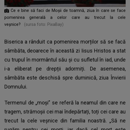
Ce e bine să faci de Moșii de toamnă, ziua în care se face
pomenirea generală a celor care au trecut la cele
veșnice?
(sursa foto: PixaBay)
Biserica a rânduit ca pomenirea morților să se facă
sâmbăta, deoarece în această zi Iisus Hristos a stat
cu trupul în mormântul său și cu sufletul în iad, unde
i-a eliberat pe drepții adormiți. De asemenea,
sâmbăta este deschisă spre duminică, ziua Învierii
Domnului.
Termenul de „moși” se referă la neamul din care ne
tragem, strămoșii cei mai îndepărtați, toți cei care au
trecut la cele veșnice din familia noastră. „Să ne
rugăm pentru cei morți, iar dacă cel mort este