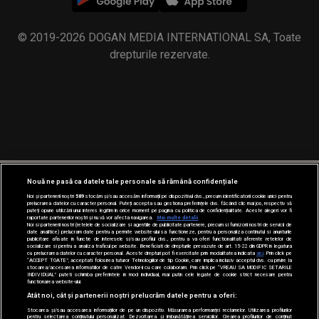
© 2019-2026 DOGAN MEDIA INTERNATIONAL SA, Toate
drepturile rezervate.
Nouă ne pasă ca datele tale personale să rămână confidențiale
Noi și partenerii noștri
589
stocăm și/sau accesăm informații pe dispozitivul dvs., precum identificatorii cookie unici pentru
prelucrarea datelor cu caracter personal. Puteți accepta sau gestiona preferințele dvs. făcând clic mai jos, respectiv vă
puteți opune utilizării unui interes legitim în orice moment pe pagina cu politica de confidențialitate. Aceste alegeri vor fi
raportate partenerilor noștri și nu vă vor afecta navigarea.
Mai multe detalii
Noi si partenerii nostri (retelele de socializare si agentiile de publicitate partenere, precum si furnizorii nostri de servicii de
date analitice) prelucram date pentru a permite website-ului sa functioneze, pentru a personaliza continutul si anunturile
publicitare afisate in functie de interesele si/sau profilul dvs., pentru a va oferi functionalitati aferente retelelor de
socializare si pentru a analiza traficul pe website. Beneficiati de drepturile prevazute de art. 15-22 din GDPR in legatura
cu prelucrarea datelor cu caracter personal. Aceste drepturi pot fi exercitate prin modalitatea indicata
aici
. Prin click pe
“ACCEPT TOATE”, acceptati folosirea tuturor Tehnologiilor de tip Cookie, care implica inclusiv acceptul dvs. cu privire la
stocarea/accesarea informatiilor de catre Vendor-ii cu care colaboram. Prin click pe “VREAU SA MODIFIC SETARILE
INDIVIDUAL” puteti schimba preferintele in mod individual, mai putin cele legate de cookie strict necesare pentru
functionarea website-ului.
Atât noi, cât și partenerii noștri prelucrăm datele pentru a oferi:
Stocarea și/sau accesarea informațiilor de pe un dispozitiv. Măsurarea performanței reclamelor. Utilizarea profilurilor
pentru selectarea conținutului personalizat. Dezvoltarea și îmbunătățirea serviciilor. Crearea profilurilor de conținut