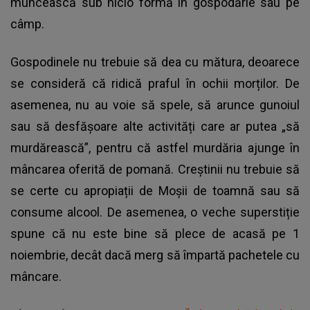
muncească sub nicio formă în gospodărie sau pe
câmp.
Gospodinele nu trebuie să dea cu mătura, deoarece
se consideră că ridică praful în ochii morților. De
asemenea, nu au voie să spele, să arunce gunoiul
sau să desfășoare alte activități care ar putea „să
murdărească”, pentru că astfel murdăria ajunge în
mâncarea oferită de pomană. Creștinii nu trebuie să
se certe cu apropiații de Moșii de toamnă sau să
consume alcool. De asemenea, o veche superstiție
spune că nu este bine să plece de acasă pe 1
noiembrie, decât dacă merg să împartă pachetele cu
mâncare.