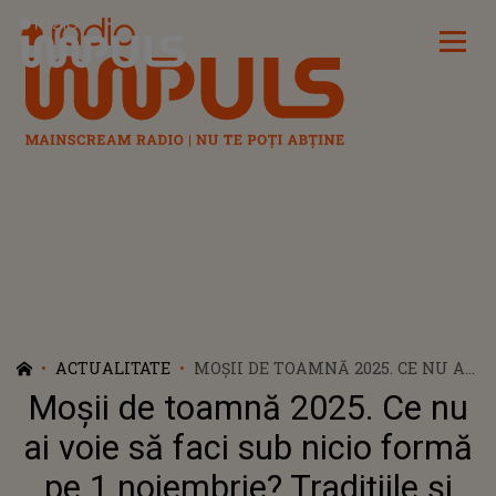
Radio Impuls
ACTUALITATE
MOȘII DE TOAMNĂ 2025. CE NU AI
VOIE SĂ FACI SUB NICIO FORMĂ
Moșii de toamnă 2025. Ce nu
PE 1 NOIEMBRIE? TRADIȚIILE ȘI
OBICEIURILE PE CARE LE
ai voie să faci sub nicio formă
RESPECTĂ CREȘTINII ÎN SÂMBĂTA
pe 1 noiembrie? Tradițiile și
MORȚILOR