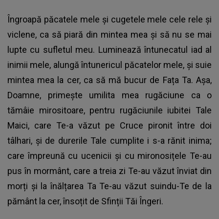
Îngroapă păcatele mele și cugetele mele cele rele și
viclene, ca să piară din mintea mea și să nu se mai
lupte cu sufletul meu. Luminează întunecatul iad al
inimii mele, alungă întunericul păcatelor mele, și suie
mintea mea la cer, ca să mă bucur de Fața Ta. Așa,
Doamne, primește umilita mea rugăciune ca o
tămâie mirositoare, pentru rugăciunile iubitei Tale
Maici, care Te-a văzut pe Cruce pironit între doi
tâlhari, și de durerile Tale cumplite i s-a rănit inima;
care împreună cu ucenicii și cu mironosițele Te-au
pus în mormânt, care a treia zi Te-au văzut înviat din
morți și la înălțarea Ta Te-au văzut suindu-Te de la
pământ la cer, însoțit de Sfinții Tăi Îngeri.