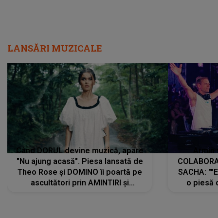
LANSĂRI MUZICALE
Când DORUL devine muzică, apare
Armin 
"Nu ajung acasă". Piesa lansată de
COLABORAR
Theo Rose și DOMINO îi poartă pe
SACHA: ""E
ascultători prin AMINTIRI și
o piesă 
REGĂSIRI, iar drumul emoțiilor
imediat pre
trece prin sufletul publicului:
cu mine șt
"Pentru toți cei care au plecat
păstrăm do