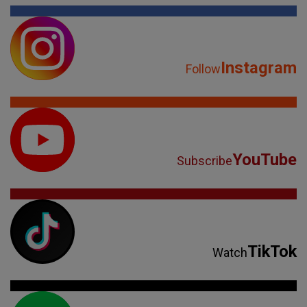
Instagram
Follow
YouTube
Subscribe
TikTok
Watch