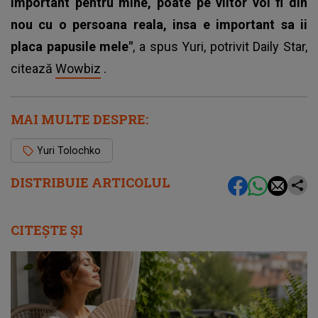
important pentru mine, poate pe viitor voi fi din
nou cu o persoana reala, insa e important sa ii
placa papusile mele"
, a spus Yuri, potrivit Daily Star,
citează
Wowbiz
.
MAI MULTE DESPRE:
Yuri Tolochko
DISTRIBUIE ARTICOLUL
CITEȘTE ȘI