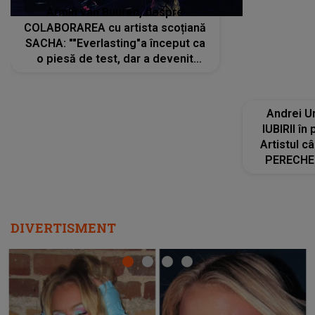
Armin van Buuren, despre
Andrei U
COLABORAREA cu artista scoțiană
IUBIRII în
SACHA: ""Everlasting"a început ca
Artistul 
o piesă de test, dar a devenit
PERECHE 
imediat preferata fanilor. Sacha și
care aleg
cu mine știam că nu am putea să o
același dr
păstrăm doar pentru noi prea mult
R
timp"
DIVERTISMENT