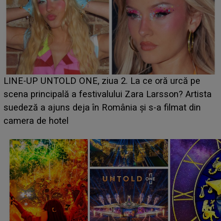
Ce a dezvăluit noua concurentă din "Casa Iubirii" l-a
luat prin surprindere pe Emanuel. CINE ESTE
BĂIATUL VIZAT de Alexandra?! Aflându-se în fața
faptului împlinit, A RECUNOSCUT IMEDIAT: "Am
avut..."