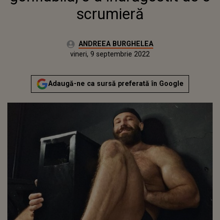
scrumieră
Autor:
ANDREEA BURGHELEA
Publicat:
joi, 9 septembrie 2021
Actualizat:
vineri, 9 septembrie 2022
Adaugă-ne ca sursă preferată în Google