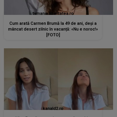
tvmania.libertatea.ro
Cum arată Carmen Brumă la 49 de ani, deși a
mâncat desert zilnic în vacanță: «Nu e noroc!»
[FOTO]
kanald2.ro