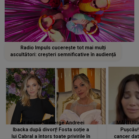
Radio Impuls cucerește tot mai mulți
ascultători: creșteri semnificative în audiență
Cât de bine îi merge Andreei
MĂRTURIA
Ibacka după divorț! Fosta soție a
Pușcău!
lui Cabral a întors toate privirile în
cancer dato