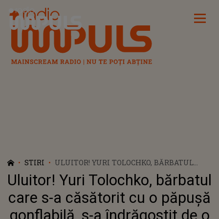
Radio Impuls
STIRI
ULUITOR! YURI TOLOCHKO, BĂRBATUL
CARE S-A CĂSĂTORIT CU O PĂPUȘĂ
Uluitor! Yuri Tolochko, bărbatul
GONFLABILĂ, S-A ÎNDRĂGOSTIT DE O
SCRUMIERĂ
care s-a căsătorit cu o păpușă
gonflabilă, s-a îndrăgostit de o