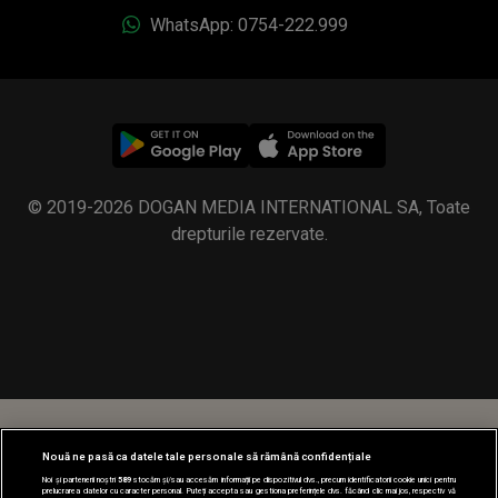
WhatsApp: 0754-222.999
© 2019-2026 DOGAN MEDIA INTERNATIONAL SA, Toate
drepturile rezervate.
Nouă ne pasă ca datele tale personale să rămână confidențiale
Noi și partenerii noștri
589
stocăm și/sau accesăm informații pe dispozitivul dvs., precum identificatorii cookie unici pentru
prelucrarea datelor cu caracter personal. Puteți accepta sau gestiona preferințele dvs. făcând clic mai jos, respectiv vă