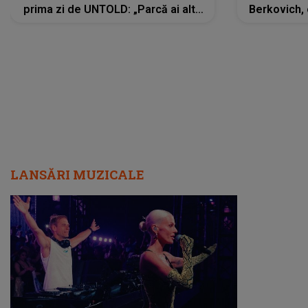
prima zi de UNTOLD: „Parcă ai altă
Berkovich, 
strălucire, emani putere,
accident ru
încredere, siguranță...”
Dacă nu 
LANSĂRI MUZICALE