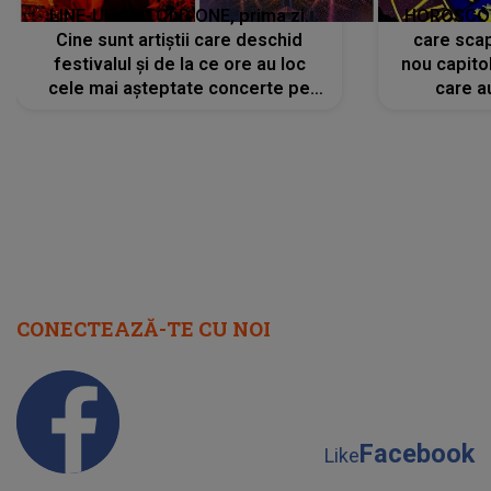
LINE-UP UNTOLD ONE, prima zi.
HOROSCOP 
Cine sunt artiștii care deschid
care scap
festivalul și de la ce ore au loc
nou capitol
cele mai așteptate concerte pe
care a
scena principală?
perioadă 
CONECTEAZĂ-TE CU NOI
Facebook
Like