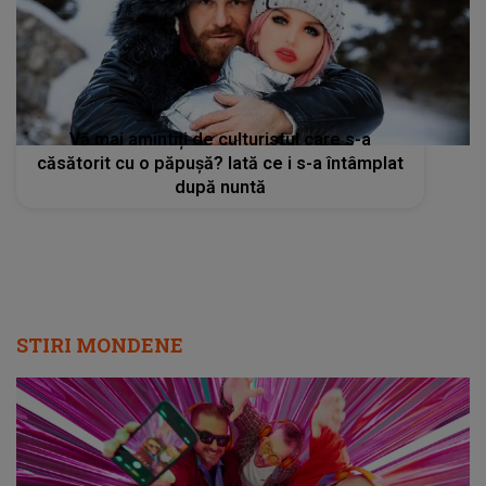
Vă mai amintiți de culturistul care s-a
căsătorit cu o păpușă? Iată ce i s-a întâmplat
după nuntă
STIRI MONDENE