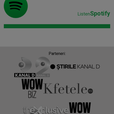
Spotify
Listen
Parteneri: