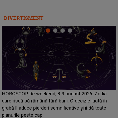
DIVERTISMENT
Emanuel a ținut ACEST DETALIU ASCUNS până
acum! În fața Alexandrei, concurentul din Casa Iubirii
face o MĂRTURISIRE NEAȘTEPTATĂ despre mama
sa: "I-am spus și ei în față, eu nu te iubesc pentru