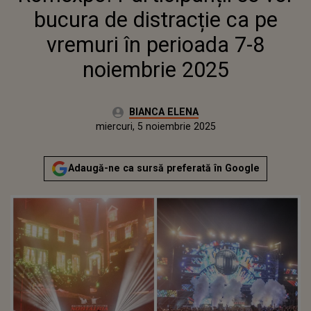
bucura de distracție ca pe
vremuri în perioada 7-8
noiembrie 2025
Autor:
BIANCA ELENA
Publicat:
miercuri, 5 noiembrie 2025
Actualizat:
miercuri, 5 noiembrie 2025
Adaugă-ne ca sursă preferată în Google