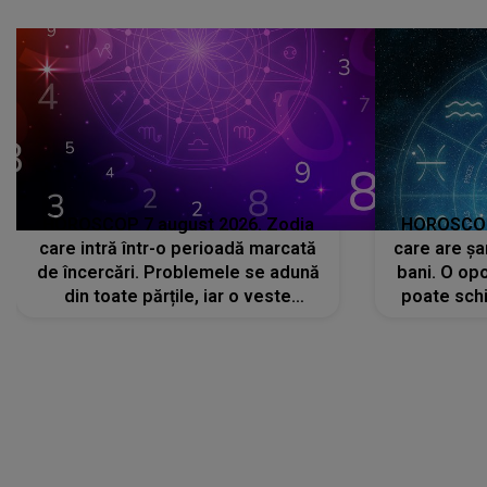
că..."
HOROSCOP 7 august 2026. Zodia
HOROSCOP 
care intră într-o perioadă marcată
care are șa
de încercări. Problemele se adună
bani. O opo
din toate părțile, iar o veste
poate schi
neașteptată îi dă planurile peste
la
cap