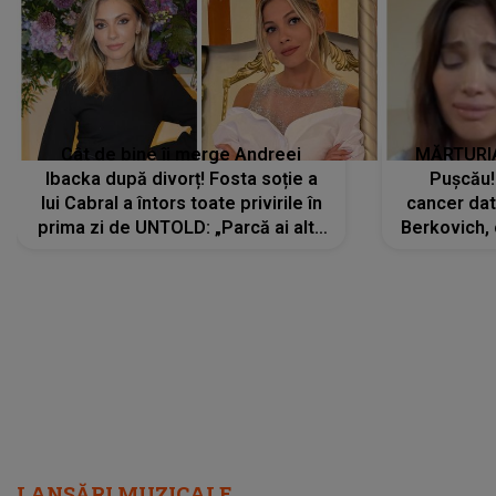
Cât de bine îi merge Andreei
MĂRTURIA
Ibacka după divorț! Fosta soție a
Pușcău!
lui Cabral a întors toate privirile în
cancer dato
prima zi de UNTOLD: „Parcă ai altă
Berkovich, 
strălucire, emani putere,
accident ru
încredere, siguranță...”
Dacă nu 
LANSĂRI MUZICALE