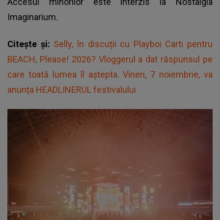
Accesul minorilor este interzis la
Nostalgia
Imaginarium.
Citește și:
Selly, în discuții cu Playboi Carti pentru
BEACH, Please! 2026? Vloggerul a dat răspunsul pe
care toată lumea îl aștepta. Vineri, 7 noiembrie, va
anunța HEADLINERUL festivalului