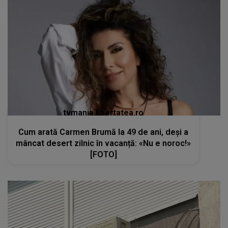
tvmania.libertatea.ro
Cum arată Carmen Brumă la 49 de ani, deși a
mâncat desert zilnic în vacanță: «Nu e noroc!»
[FOTO]