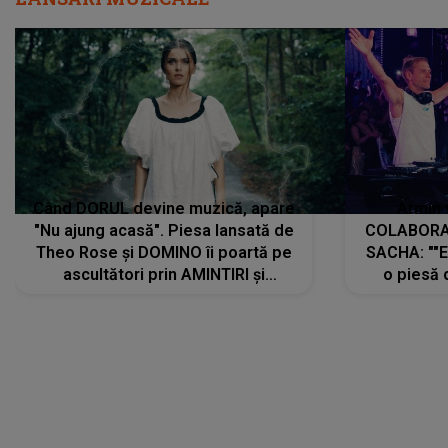
Când DORUL devine muzică, apare
Armin 
"Nu ajung acasă". Piesa lansată de
COLABORAR
Theo Rose și DOMINO îi poartă pe
SACHA: ""E
ascultători prin AMINTIRI și
o piesă 
REGĂSIRI, iar drumul emoțiilor
imediat pre
trece prin sufletul publicului:
cu mine șt
"Pentru toți cei care au plecat
păstrăm do
departe ca să le fie mai bine"