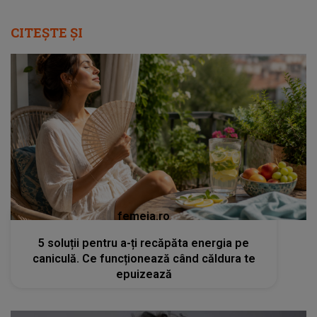
CITEȘTE ȘI
femeia.ro
5 soluții pentru a-ți recăpăta energia pe
caniculă. Ce funcționează când căldura te
epuizează