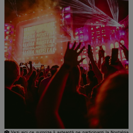
Vezi aici ce surprize îi așteaptă pe participanți la Nostalgia