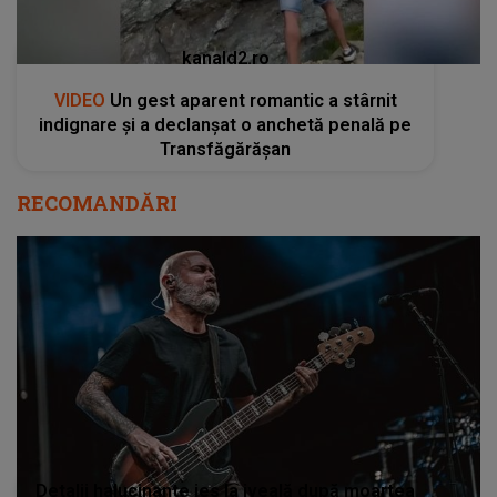
kanald2.ro
VIDEO
Un gest aparent romantic a stârnit
indignare și a declanșat o anchetă penală pe
Transfăgărășan
RECOMANDĂRI
Detalii halucinante ies la iveală după moartea