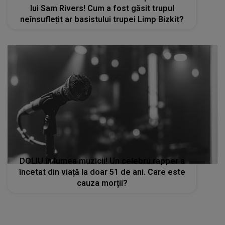
lui Sam Rivers! Cum a fost găsit trupul
neînsuflețit ar basistului trupei Limp Bizkit?
DOLIU în lumea muzicii! Un celebru rapper a
încetat din viață la doar 51 de ani. Care este
cauza morții?