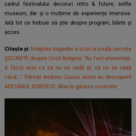
cadrul festivalului decoruri retro & future, selfie
museum, dar și o mulțime de experiențe imersive.
Iată tot ce trebuie să știe despre program, bilete și
acces.
Citește și:
Noaptea tragediei a scos la iveală secrete
ȘOCANTE despre Cristi Botgros: "Au fost amenințați.
A făcut asta ca să nu se vadă el, să nu se vadă
când...". Părinții Andreei Cuciuc acum au descoperit
ADEVĂRUL DUREROS. Abia își găsesc cuvintele