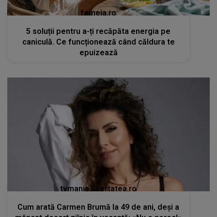
femeia.ro
5 soluții pentru a-ți recăpăta energia pe
caniculă. Ce funcționează când căldura te
epuizează
tvmania.libertatea.ro
Cum arată Carmen Brumă la 49 de ani, deși a