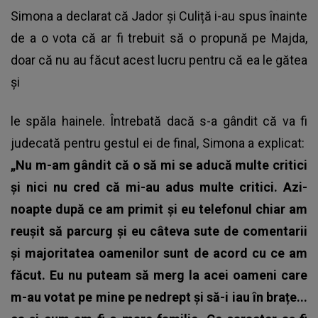
Simona a declarat că Jador și Culiță i-au spus înainte
de a o vota că ar fi trebuit să o propună pe Majda
,
doar că nu au făcut acest lucru pentru că ea le gătea
și
le spăla hainele. Întrebată dacă s-a gândit că va fi
judecată pentru gestul ei de final, Simona a explicat:
„Nu m-am gândit că o să mi se aducă multe critici
și nici nu cred că mi-au adus multe critici. Azi-
noapte după ce am primit și eu telefonul chiar am
reușit să parcurg și eu câteva sute de comentarii
și majoritatea oamenilor sunt de acord cu ce am
făcut. Eu nu puteam să merg la acei oameni care
m-au votat pe mine pe nedrept și să-i iau în brațe...