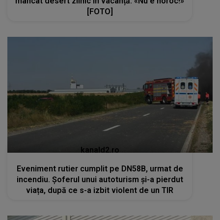
mâncat desert zilnic în vacanță: «Nu e noroc!»
[FOTO]
kanald2.ro
Eveniment rutier cumplit pe DN58B, urmat de
incendiu. Șoferul unui autoturism și-a pierdut
viața, după ce s-a izbit violent de un TIR