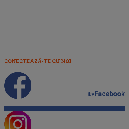
faptului 
IMED
CONECTEAZĂ-TE CU NOI
Facebook
Like