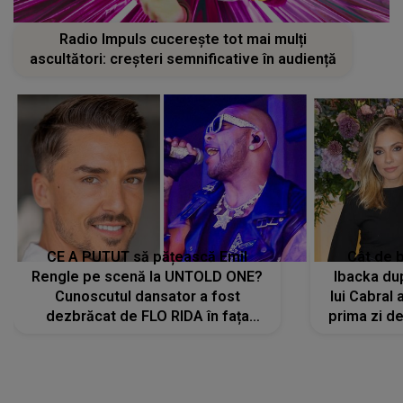
Radio Impuls cucerește tot mai mulți
ascultători: creșteri semnificative în audiență
CE A PUTUT să pățească Emil
Cât de b
Rengle pe scenă la UNTOLD ONE?
Ibacka dup
Cunoscutul dansator a fost
lui Cabral a
dezbrăcat de FLO RIDA în fața
prima zi d
tuturor: „Mi-a dat hainele lui. Ce s-a
strălu
întâmplat mai exact...”
încre