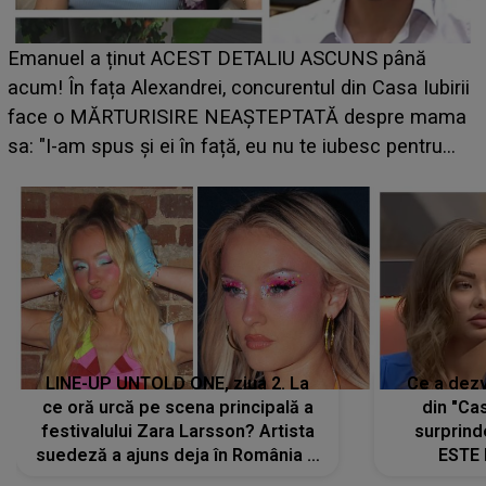
Emanuel a ținut ACEST DETALIU ASCUNS până
acum! În fața Alexandrei, concurentul din Casa Iubirii
face o MĂRTURISIRE NEAȘTEPTATĂ despre mama
p
sa: "I-am spus și ei în față, eu nu te iubesc pentru
că..."
LINE-UP UNTOLD ONE, ziua 2. La
Ce a dezv
ce oră urcă pe scena principală a
din "Cas
festivalului Zara Larsson? Artista
surprind
suedeză a ajuns deja în România și
ESTE 
s-a filmat din camera de hotel
Alexandr