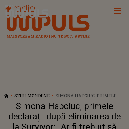
Radio Impuls
STIRI MONDENE
SIMONA HAPCIUC, PRIMELE
DECLARAȚII DUPĂ ELIMINAREA
Simona Hapciuc, primele
DE LA SURVIVOR: „AR FI
TREBUIT SĂ IASĂ MAJDA,
declarații după eliminarea de
CULIȚĂ, ROXANA ȘI JADOR!"
la Survivor: „Ar fi trebuit să