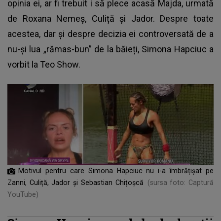
opinia ei, ar fi trebuit i să plece acasă Majda, urmată
de Roxana Nemeș, Culiță și Jador. Despre toate
acestea, dar și despre decizia ei controversată de a
nu-și lua „rămas-bun” de la băieți, Simona Hapciuc a
vorbit la Teo Show.
Motivul pentru care Simona Hapciuc nu i-a îmbrățișat pe
Zanni, Culiță, Jador și Sebastian Chițoșcă
(sursa foto: Captură
YouTube)