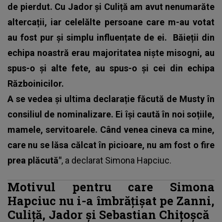
de pierdut. Cu Jador și Culiță am avut nenumarăte
altercații, iar celelălte persoane care m-au votat
au fost pur și simplu influențate de ei.
Băieții din
echipa noastră erau majoritatea niște misogni, au
spus-o și alte fete, au spus-o și cei din echipa
Războinicilor.
A se vedea și ultima declarație făcută de Musty în
consiliul de nominalizare. Ei își caută în noi soțiile,
mamele, servitoarele. Când venea cineva ca mine,
care nu se lăsa călcat în picioare, nu am fost o fire
prea plăcută"
, a declarat Simona Hapciuc.
Motivul pentru care Simona
Hapciuc nu i-a îmbrățișat pe Zanni,
Culiță, Jador și Sebastian Chițoșcă