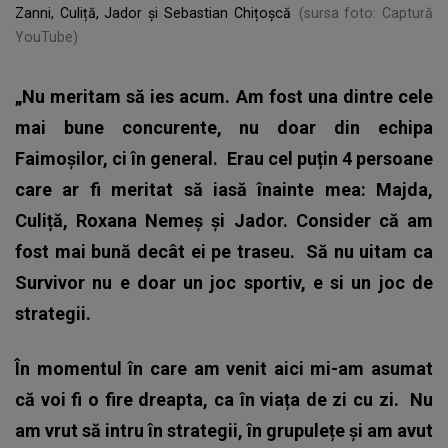
Zanni, Culiță, Jador și Sebastian Chițoșcă
(sursa foto: Captură
YouTube)
„Nu meritam să ies acum. Am fost una dintre cele
mai bune concurente, nu doar din echipa
Faimoșilor, ci în general.
Erau cel puțin 4 persoane
care ar fi meritat să iasă înainte mea: Majda,
Culiță, Roxana Nemeș și Jador. Consider că am
fost mai bună decât ei pe traseu.
Să nu uitam ca
Survivor nu e doar un joc sportiv, e si un joc de
strategii.
În momentul în care am venit aici mi-am asumat
că voi fi o fire dreapta, ca în viața de zi cu zi.
Nu
am vrut să intru în strategii, în grupulețe și am avut