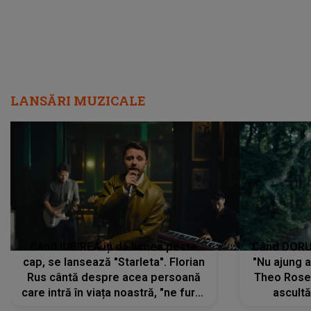
LANSĂRI MUZICALE
Când IUBIREA îți dă lumea peste
Când DORUL
cap, se lansează "Starleta". Florian
"Nu ajung 
Rus cântă despre acea persoană
Theo Rose 
care intră în viața noastră, "ne fură"
ascultă
toate PRIVIRILE, toate GÂNDURILE,
REGĂSIRI