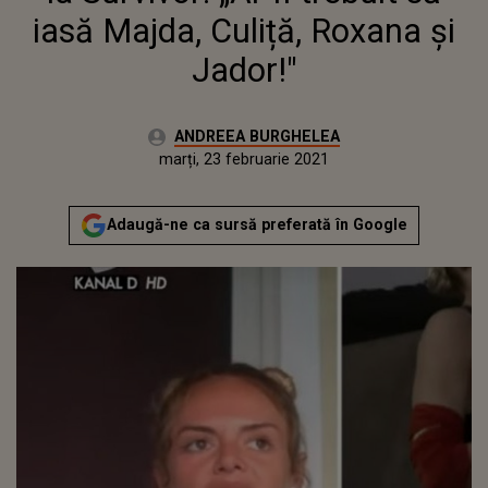
iasă Majda, Culiță, Roxana și
Jador!"
Autor:
ANDREEA BURGHELEA
Publicat:
luni, 22 februarie 2021
Actualizat:
marți, 23 februarie 2021
Adaugă-ne ca sursă preferată în Google