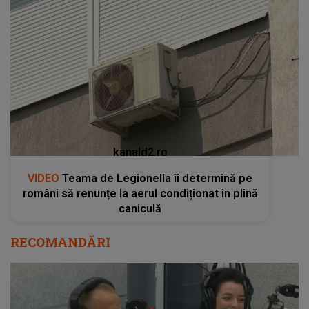
kanald2.ro
VIDEO
Teama de Legionella îi determină pe
români să renunțe la aerul condiționat în plină
caniculă
RECOMANDĂRI