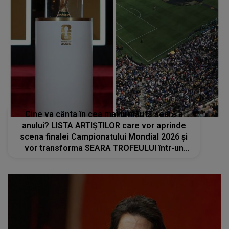
Cine va cânta în cea mai urmărită seară a
anului? LISTA ARTIȘTILOR care vor aprinde
scena finalei Campionatului Mondial 2026 și
vor transforma SEARA TROFEULUI într-un
show de neuitat: "Ceremonia de închidere va
încheia..."