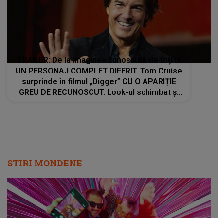
TRAILER: De la imaginea cunoscută de toţi la
UN PERSONAJ COMPLET DIFERIT. Tom Cruise
surprinde în filmul „Digger” CU O APARIȚIE
GREU DE RECUNOSCUT. Look-ul schimbat şi
detaliile personajului au făcut ca mulţi fani să
privească de două ori imaginile
STIRI MONDENE