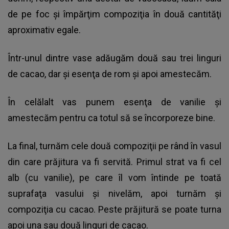
de pe foc şi împărţim compoziţia în două cantităţi
aproximativ egale.
Într-unul dintre vase adăugăm două sau trei linguri
de cacao, dar şi esenţa de rom şi apoi amestecăm.
În celălalt vas punem esenţa de vanilie şi
amestecăm pentru ca totul să se încorporeze bine.
La final, turnăm cele două compoziţii pe rând în vasul
din care prăjitura va fi servită. Primul strat va fi cel
alb (cu vanilie), pe care îl vom întinde pe toată
suprafaţa vasului şi nivelăm, apoi turnăm şi
compoziţia cu cacao. Peste prăjitură se poate turna
apoi una sau două linguri de cacao.