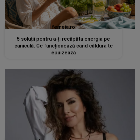
femeia.ro
5 soluții pentru a-ți recăpăta energia pe
caniculă. Ce funcționează când căldura te
epuizează