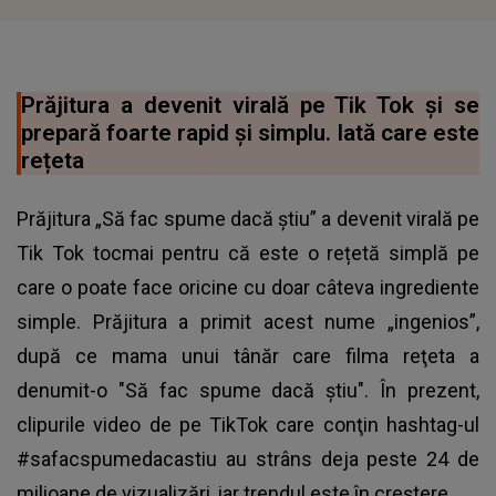
Prăjitura a devenit virală pe Tik Tok și se
prepară foarte rapid și simplu. Iată care este
rețeta
Prăjitura „Să fac spume dacă știu” a devenit virală pe
Tik Tok tocmai pentru că este o rețetă simplă pe
care o poate face oricine cu doar câteva ingrediente
simple. Prăjitura a primit acest nume „ingenios”,
după ce mama unui tânăr care filma reţeta a
denumit-o "Să fac spume dacă ştiu". În prezent,
clipurile video de pe TikTok care conţin hashtag-ul
#safacspumedacastiu au strâns deja peste 24 de
milioane de vizualizări, iar trendul este în creştere.