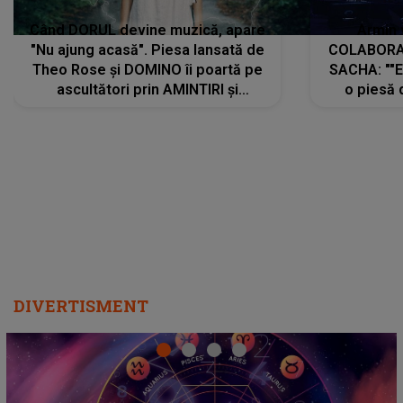
Când DORUL devine muzică, apare
Armin 
"Nu ajung acasă". Piesa lansată de
COLABORAR
Theo Rose și DOMINO îi poartă pe
SACHA: ""E
ascultători prin AMINTIRI și
o piesă 
REGĂSIRI, iar drumul emoțiilor
imediat pre
trece prin sufletul publicului:
cu mine șt
"Pentru toți cei care au plecat
păstrăm do
departe ca să le fie mai bine"
DIVERTISMENT