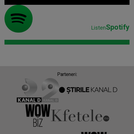
Spotify
Listen
Parteneri: