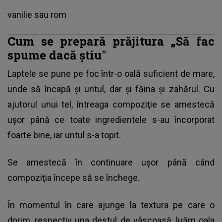
vanilie sau rom
Cum se prepară prăjitura „Să fac
spume dacă ştiu"
Laptele se pune pe foc într-o oală suficient de mare,
unde să încapă şi untul, dar şi făina şi zahărul. Cu
ajutorul unui tel, întreaga compoziţie se amestecă
uşor până ce toate ingredientele s-au încorporat
foarte bine, iar untul s-a topit.
Se amestecă în continuare uşor până când
compoziţia începe să se închege.
În momentul în care ajunge la textura pe care o
dorim, respectiv una destul de vâscoasă, luăm oala