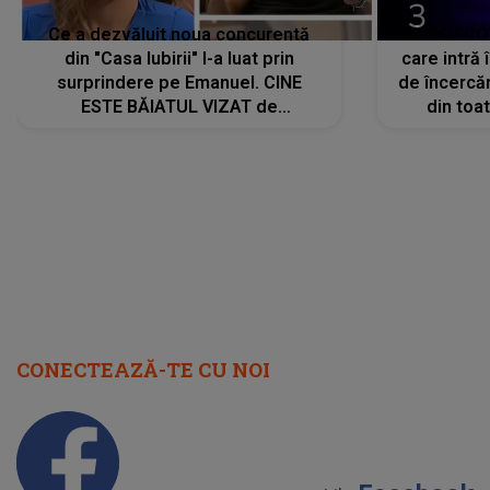
Ce a dezvăluit noua concurentă
HOROSCOP 
din "Casa Iubirii" l-a luat prin
care intră
surprindere pe Emanuel. CINE
de încercă
ESTE BĂIATUL VIZAT de
din toat
Alexandra?! Aflându-se în fața
neașteptat
faptului împlinit, A RECUNOSCUT
IMEDIAT: "Am avut..."
CONECTEAZĂ-TE CU NOI