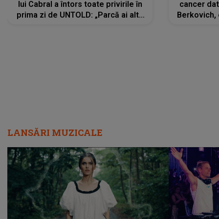
lui Cabral a întors toate privirile în
cancer dato
prima zi de UNTOLD: „Parcă ai altă
Berkovich, 
strălucire, emani putere,
accident ru
încredere, siguranță...”
Dacă nu 
LANSĂRI MUZICALE