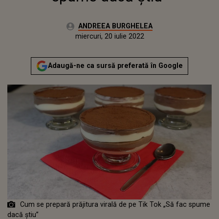
Autor:
ANDREEA BURGHELEA
Publicat:
marți, 23 februarie 2021
Actualizat:
miercuri, 20 iulie 2022
Adaugă-ne ca sursă preferată în Google
Cum se prepară prăjitura virală de pe Tik Tok „Să fac spume
dacă știu”