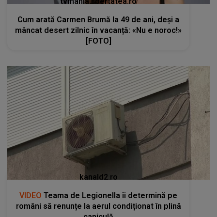
tvmania.libertatea.ro
Cum arată Carmen Brumă la 49 de ani, deși a
mâncat desert zilnic în vacanță: «Nu e noroc!»
[FOTO]
kanald2.ro
VIDEO
Teama de Legionella îi determină pe
români să renunțe la aerul condiționat în plină
caniculă