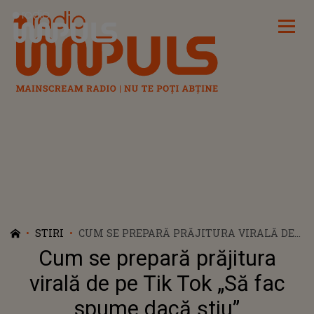
Radio Impuls
STIRI
CUM SE PREPARĂ PRĂJITURA VIRALĂ DE
PE TIK TOK „SĂ FAC SPUME DACĂ ȘTIU”
Cum se prepară prăjitura
virală de pe Tik Tok „Să fac
spume dacă știu”