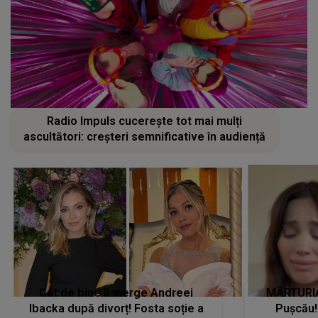
Radio Impuls cucerește tot mai mulți
ascultători: creșteri semnificative în audiență
Cât de bine îi merge Andreei
MĂRTURIA
Ibacka după divorț! Fosta soție a
Pușcău!