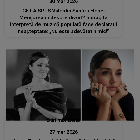
30 mar 2026
CE I-A SPUS Valentin Sanfira Elenei
Merișoreanu despre divorț? Îndrăgita
interpretă de muzică populară face declarații
neașteptate: „Nu este adevărat nimic!”
Stiri mondene
27 mar 2026