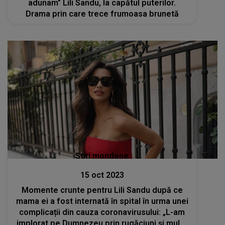
adunam” Lili Sandu, la capătul puterilor.
Drama prin care trece frumoasa brunetă
Stiri mondene
15 oct 2023
Momente crunte pentru Lili Sandu după ce
mama ei a fost internată în spital în urma unei
complicații din cauza coronavirusului: „L-am
implorat pe Dumnezeu prin rugăciuni și multe