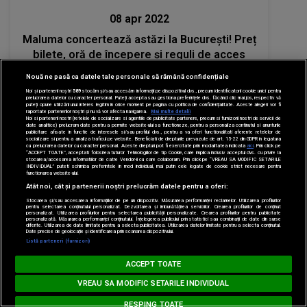
08 apr 2022
Maluma concertează astăzi la București! Preț
bilete, oră de începere și reguli de acces
Nouă ne pasă ca datele tale personale să rămână confidențiale
Noi și partenerii noștri
589
stocăm și/sau accesăm informații pe dispozitivul dvs., precum identificatorii cookie unici pentru
prelucrarea datelor cu caracter personal. Puteți accepta sau gestiona preferințele dvs. făcând clic mai jos, respectiv vă
puteți opune utilizării unui interes legitim în orice moment pe pagina cu politica de confidențialitate. Aceste alegeri vor fi
raportate partenerilor noștri și nu vă vor afecta navigarea.
Mai multe detalii
Noi si partenerii nostri (retelele de socializare si agentiile de publicitate partenere, precum si furnizorii nostri de servicii de
date analitice) prelucram date pentru a permite website-ului sa functioneze, pentru a personaliza continutul si anunturile
publicitare afisate in functie de interesele si/sau profilul dvs., pentru a va oferi functionalitati aferente retelelor de
socializare si pentru a analiza traficul pe website. Beneficiati de drepturile prevazute de art. 15-22 din GDPR in legatura
cu prelucrarea datelor cu caracter personal. Aceste drepturi pot fi exercitate prin modalitatea indicata
aici
. Prin click pe
“ACCEPT TOATE”, acceptati folosirea tuturor Tehnologiilor de tip Cookie, care implica inclusiv acceptul dvs. cu privire la
stocarea/accesarea informatiilor de catre Vendor-ii cu care colaboram. Prin click pe “VREAU SA MODIFIC SETARILE
INDIVIDUAL” puteti schimba preferintele in mod individual, mai putin cele legate de cookie strict necesare pentru
functionarea website-ului.
Atât noi, cât și partenerii noștri prelucrăm datele pentru a oferi:
Stocarea și/sau accesarea informațiilor de pe un dispozitiv. Măsurarea performanței reclamelor. Utilizarea profilurilor
pentru selectarea conținutului personalizat. Dezvoltarea și îmbunătățirea serviciilor. Crearea profilurilor de conținut
personalizat. Utilizarea profilurilor pentru selectarea publicității personalizate. Crearea profilurilor pentru publicitate
personalizată. Măsurarea performanței conținutului. Înțelegerea publicului prin statistici sau combinații de date din surse
diferite. Utilizarea de date limitate pentru a selecta publicitatea. Utilizarea datelor limitate pentru a selecta conținutul.
Date precise de geolocație și identificarea prin scanarea dispozitivului.
Loading...
Listă parteneri (furnizori)
Stiri mondene
MUSIC NON STOP
ACCEPT TOATE
08 apr 2022
KATSEYE - Gabriela
VREAU SA MODIFIC SETARILE INDIVIDUAL
Concert Maluma 8 aprilie 2022! Nicole Cherry
RESPING TOATE