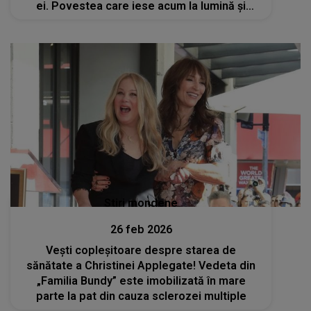
ei. Povestea care iese acum la lumină și
cutremură fanii: "Mi-a furat dreptul la o viață
trăită fără..."
Stiri mondene
26 feb 2026
Vești copleșitoare despre starea de
sănătate a Christinei Applegate! Vedeta din
„Familia Bundy” este imobilizată în mare
parte la pat din cauza sclerozei multiple