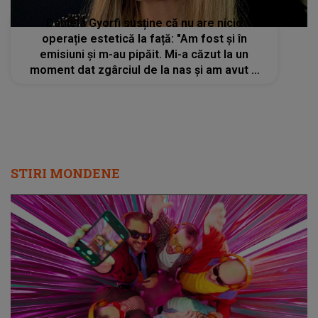
Daniela Gyorfi susține că nu are nicio
operație estetică la față: "Am fost și în
emisiuni și m-au pipăit. Mi-a căzut la un
moment dat zgârciul de la nas și am avut o
intervenție."
STIRI MONDENE