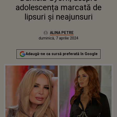
adolescența marcată de
lipsuri și neajunsuri
Autor:
ALINA PETRE
Publicat:
duminică, 7 aprilie 2024
Actualizat:
duminică, 7 aprilie 2024
Adaugă-ne ca sursă preferată în Google