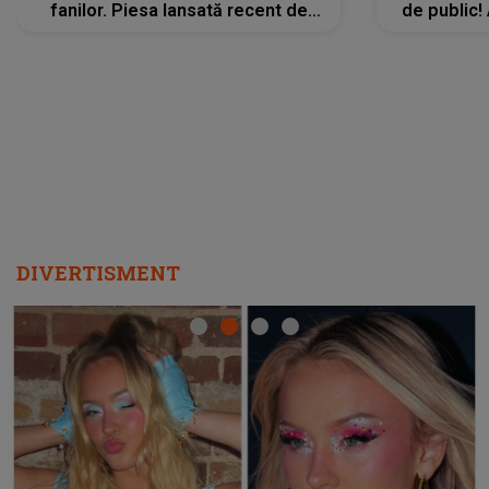
fanilor. Piesa lansată recent de
de public!
Ariana Grande îi face pe
a lansat V
ascultători SĂ O ASCULTE PE
REPEAT
DIVERTISMENT