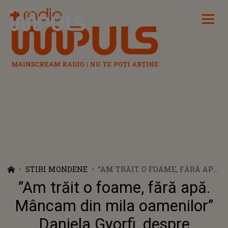
Radio Impuls
STIRI MONDENE
”AM TRĂIT O FOAME, FĂRĂ APĂ.
MÂNCAM DIN MILA
”Am trăit o foame, fără apă.
OAMENILOR” DANIELA GYORFI,
DESPRE ADOLESCENȚA
Mâncam din mila oamenilor”
MARCATĂ DE LIPSURI ȘI
Daniela Gyorfi, despre
NEAJUNSURI