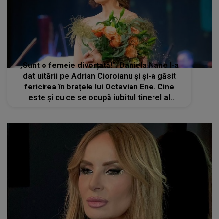
„Sunt o femeie divorțată!”. Daniela Nane l-a
dat uitării pe Adrian Cioroianu și și-a găsit
fericirea în brațele lui Octavian Ene. Cine
este și cu ce se ocupă iubitul tinerel al
actriței?