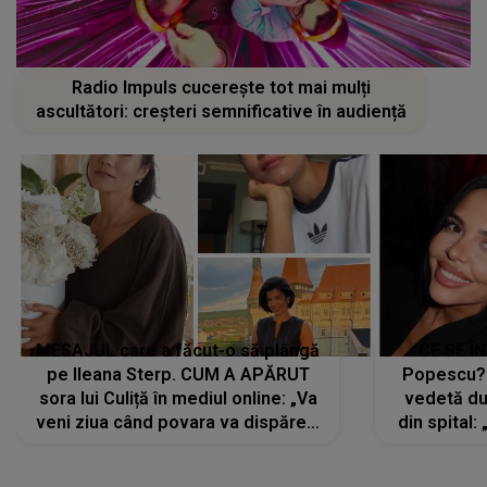
Radio Impuls cucerește tot mai mulți
ascultători: creșteri semnificative în audiență
MESAJUL care a făcut-o să plângă
CE SE Î
pe Ileana Sterp. CUM A APĂRUT
Popescu?
sora lui Culiță în mediul online: „Va
vedetă du
veni ziua când povara va dispărea,
din spital:
iar lacrimile...”