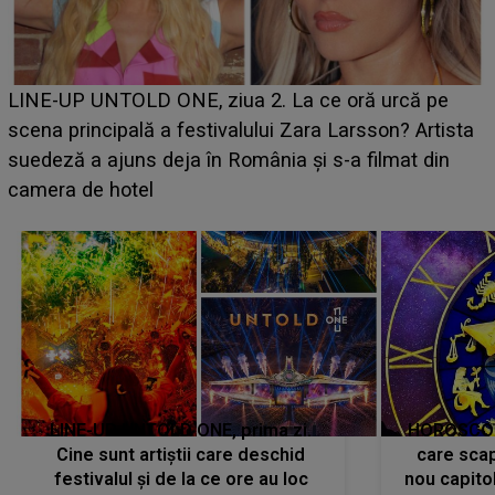
Ce a dezvăluit noua concurentă din "Casa Iubirii" l-a
luat prin surprindere pe Emanuel. CINE ESTE
BĂIATUL VIZAT de Alexandra?! Aflându-se în fața
faptului împlinit, A RECUNOSCUT IMEDIAT: "Am
avut..."
LINE-UP UNTOLD ONE, prima zi.
HOROSCOP 
Cine sunt artiștii care deschid
care scap
festivalul și de la ce ore au loc
nou capitol