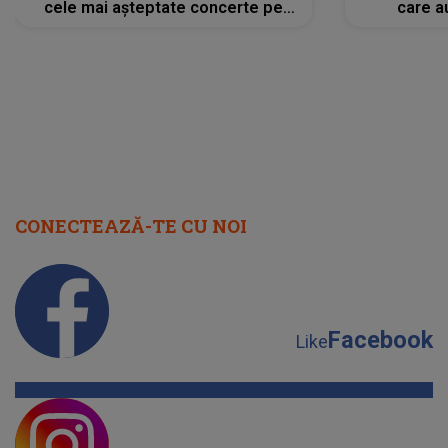
cele mai așteptate concerte pe
care a
scena principală?
perioadă 
CONECTEAZĂ-TE CU NOI
Facebook
Like