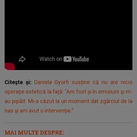
Citește și:
Daniela Gyorfi susține că nu are nicio
operație estetică la față: "Am fost și în emisiuni și m-
au pipăit. Mi-a căzut la un moment dat zgârciul de la
nas și am avut o intervenție."
MAI MULTE DESPRE: