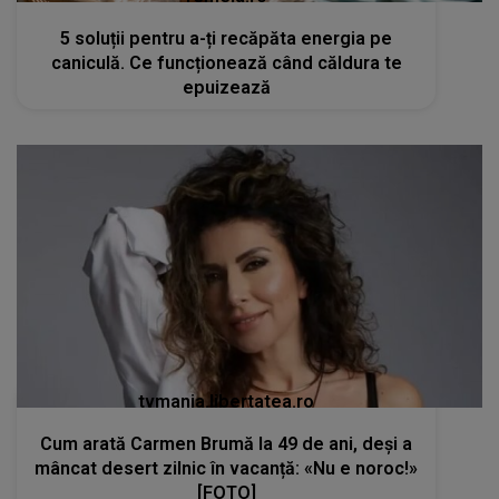
5 soluții pentru a-ți recăpăta energia pe
caniculă. Ce funcționează când căldura te
epuizează
tvmania.libertatea.ro
Cum arată Carmen Brumă la 49 de ani, deși a
mâncat desert zilnic în vacanță: «Nu e noroc!»
[FOTO]