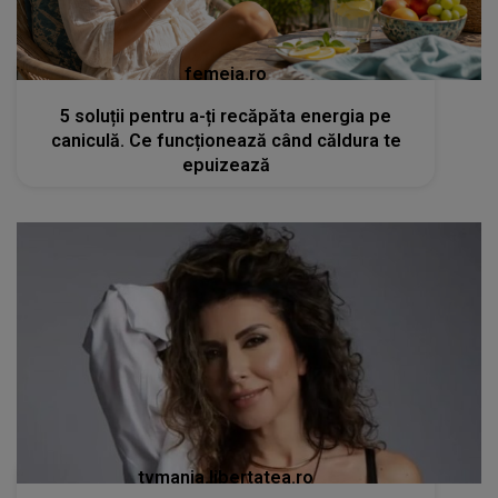
femeia.ro
5 soluții pentru a-ți recăpăta energia pe
caniculă. Ce funcționează când căldura te
epuizează
tvmania.libertatea.ro