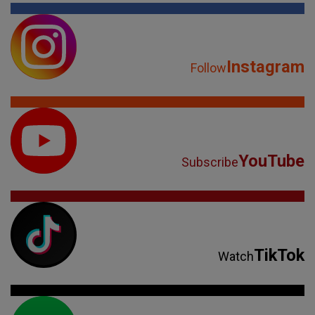
Instagram
Follow
YouTube
Subscribe
TikTok
Watch