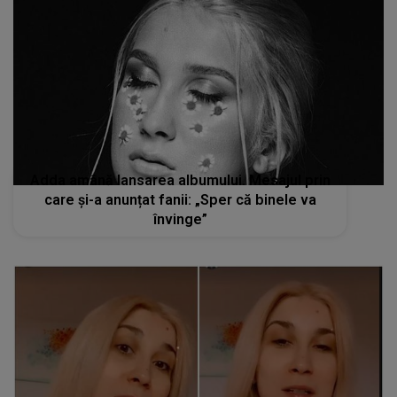
Adda amână lansarea albumului. Mesajul prin
care și-a anunțat fanii: „Sper că binele va
învinge”