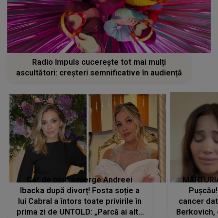
Radio Impuls cucerește tot mai mulți
ascultători: creșteri semnificative în audiență
Cât de bine îi merge Andreei
MĂRTURIA
Ibacka după divorț! Fosta soție a
Pușcău!
lui Cabral a întors toate privirile în
cancer dato
prima zi de UNTOLD: „Parcă ai altă
Berkovich, 