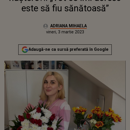
este să fiu sănătoasă”
Autor:
ADRIANA MIHAELA
Publicat:
joi, 3 martie 2022
Actualizat:
vineri, 3 martie 2023
Adaugă-ne ca sursă preferată în Google