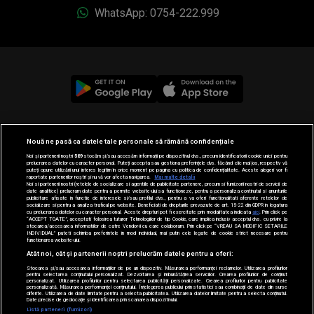
WhatsApp: 0754-222.999
© 2019-2026 DOGAN MEDIA INTERNATIONAL SA, Toate
Nouă ne pasă ca datele tale personale să rămână confidențiale
drepturile rezervate.
Noi și partenerii noștri
589
stocăm și/sau accesăm informații pe dispozitivul dvs., precum identificatorii cookie unici pentru
prelucrarea datelor cu caracter personal. Puteți accepta sau gestiona preferințele dvs. făcând clic mai jos, respectiv vă
puteți opune utilizării unui interes legitim în orice moment pe pagina cu politica de confidențialitate. Aceste alegeri vor fi
raportate partenerilor noștri și nu vă vor afecta navigarea.
Mai multe detalii
Noi si partenerii nostri (retelele de socializare si agentiile de publicitate partenere, precum si furnizorii nostri de servicii de
date analitice) prelucram date pentru a permite website-ului sa functioneze, pentru a personaliza continutul si anunturile
publicitare afisate in functie de interesele si/sau profilul dvs., pentru a va oferi functionalitati aferente retelelor de
socializare si pentru a analiza traficul pe website. Beneficiati de drepturile prevazute de art. 15-22 din GDPR in legatura
cu prelucrarea datelor cu caracter personal. Aceste drepturi pot fi exercitate prin modalitatea indicata
aici
. Prin click pe
“ACCEPT TOATE”, acceptati folosirea tuturor Tehnologiilor de tip Cookie, care implica inclusiv acceptul dvs. cu privire la
stocarea/accesarea informatiilor de catre Vendor-ii cu care colaboram. Prin click pe “VREAU SA MODIFIC SETARILE
INDIVIDUAL” puteti schimba preferintele in mod individual, mai putin cele legate de cookie strict necesare pentru
functionarea website-ului.
Atât noi, cât și partenerii noștri prelucrăm datele pentru a oferi:
Stocarea și/sau accesarea informațiilor de pe un dispozitiv. Măsurarea performanței reclamelor. Utilizarea profilurilor
pentru selectarea conținutului personalizat. Dezvoltarea și îmbunătățirea serviciilor. Crearea profilurilor de conținut
personalizat. Utilizarea profilurilor pentru selectarea publicității personalizate. Crearea profilurilor pentru publicitate
personalizată. Măsurarea performanței conținutului. Înțelegerea publicului prin statistici sau combinații de date din surse
diferite. Utilizarea de date limitate pentru a selecta publicitatea. Utilizarea datelor limitate pentru a selecta conținutul.
Date precise de geolocație și identificarea prin scanarea dispozitivului.
Listă parteneri (furnizori)