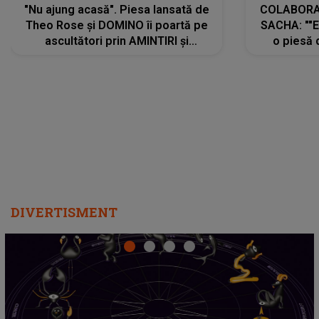
"Nu ajung acasă". Piesa lansată de
COLABORAR
Theo Rose și DOMINO îi poartă pe
SACHA: ""E
ascultători prin AMINTIRI și
o piesă 
REGĂSIRI, iar drumul emoțiilor
imediat pre
trece prin sufletul publicului:
cu mine șt
"Pentru toți cei care au plecat
păstrăm do
departe ca să le fie mai bine"
DIVERTISMENT