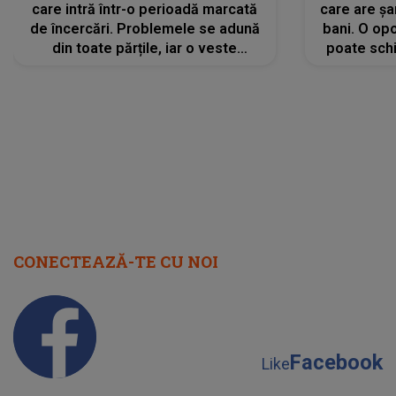
care intră într-o perioadă marcată
care are șa
de încercări. Problemele se adună
bani. O opo
din toate părțile, iar o veste
poate schi
neașteptată îi dă planurile peste
la
cap
CONECTEAZĂ-TE CU NOI
Facebook
Like