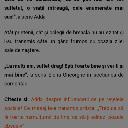
sufletul, o viață întreagă, cele enumerate mai
sus!”
, a scris Adda.
Atât prietenii, cât și colegii de breaslă nu au ezitat și
i-au transmis câte un gând frumos cu ocazia zilei
sale de naștere.
„La mulți ani, suflet drag! Ești foarte bine și vei fi și
mai bine”
, a scris
Elena Gheorghe
în secțiunea de
comentarii.
Citeste si:
Adda, despre influencerii de pe rețelele
sociale! Ce mesaj le-a transmis artista: „Trebuie să
fii foarte nemulțumit de tine, ca să-ți editezi pozele
obsesiv”