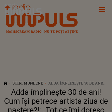
Radio Impuls
STIRI MONDENE
ADDA ÎMPLINEȘTE 30 DE ANI!
CUM ÎȘI PETRECE ARTISTA ZIUA
Adda împlinește 30 de ani!
DE NAȘTERE?!: „TOT CE ÎMI
DORESC ESTE SĂ FIU
Cum își petrece artista ziua de
SĂNĂTOASĂ”
naștere?!: „Tot ce îmi doresc