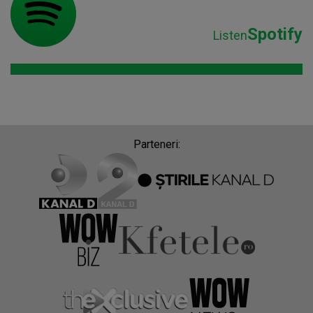
Spotify
Listen
Parteneri: