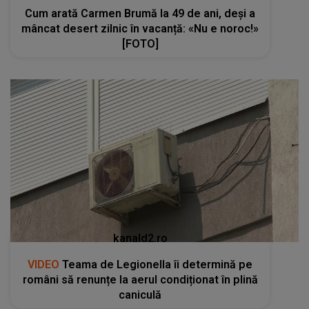
Cum arată Carmen Brumă la 49 de ani, deși a
mâncat desert zilnic în vacanță: «Nu e noroc!»
[FOTO]
kanald2.ro
VIDEO
Teama de Legionella îi determină pe
români să renunțe la aerul condiționat în plină
caniculă