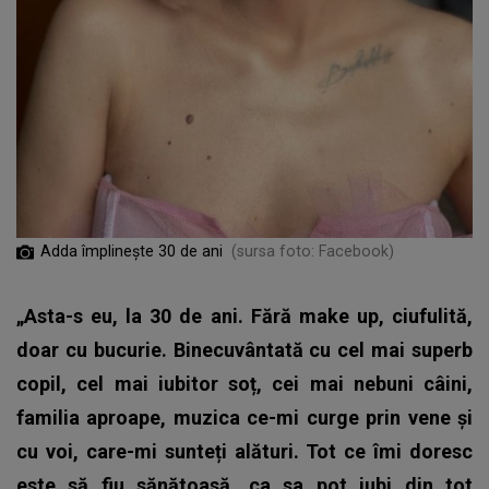
Adda împlinește 30 de ani
(sursa foto: Facebook)
„Asta-s eu, la 30 de ani. Fără make up, ciufulită,
doar cu bucurie. Binecuvântată cu cel mai superb
copil, cel mai iubitor soț, cei mai nebuni câini,
familia aproape, muzica ce-mi curge prin vene și
cu voi, care-mi sunteți alături. Tot ce îmi doresc
este să fiu sănătoasă, ca sa pot iubi din tot