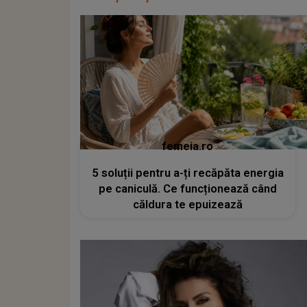
femeia.ro
5 soluții pentru a-ți recăpăta energia
pe caniculă. Ce funcționează când
căldura te epuizează