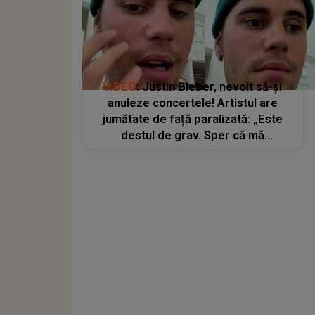
VIDEO
: Justin Bieber, nevoit să-și
anuleze concertele! Artistul are
jumătate de față paralizată: „Este
destul de grav. Sper că mă
înțelegeți”