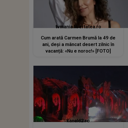
tvmania.libertatea.ro
Cum arată Carmen Brumă la 49 de
ani, deși a mâncat desert zilnic în
vacanță: «Nu e noroc!» [FOTO]
kanald2.ro