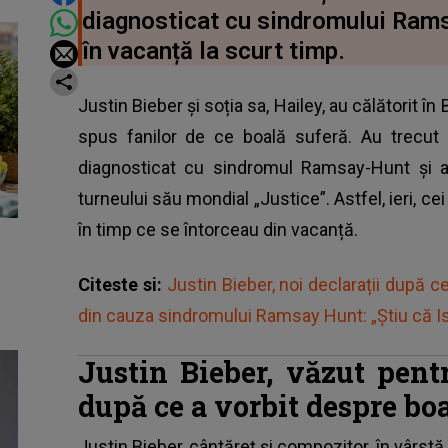
diagnosticat cu sindromului Ramsa
în vacanță la scurt timp.
Justin Bieber și soția sa, Hailey, au călătorit î
spus fanilor de ce boală suferă. Au trecu
diagnosticat cu sindromul Ramsay-Hunt și 
turneului său mondial „Justice”. Astfel, ieri, cei
în timp ce se întorceau din vacanță.
Citeste si:
Justin Bieber, noi declarații după c
din cauza sindromului Ramsay Hunt: „Știu că I
Justin Bieber, văzut pent
după ce a vorbit despre boa
Justin Bieber, cântăreț și compozitor, în vârstă