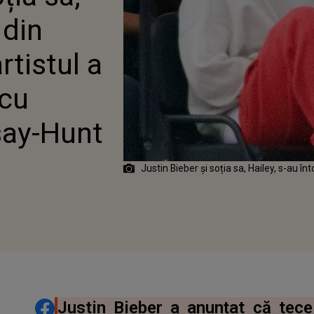
AGNOSTICAT CU
 din
MULUI RAMSAY-HUNT
tistul a
 cu
say-Hunt
Justin Bieber și soția sa, Hailey, s-au în
DISTRIBUIE ARTICOLUL
Justin Bieber a anunțat că tece 