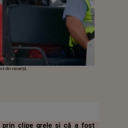
tors din vacanță
prin clipe grele și că a fost