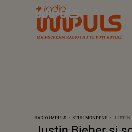
Radio Impuls
RADIO IMPULS
STIRI MONDENE
JUSTIN 
HAILEY,
Justin Bieber și so
VACANȚĂ