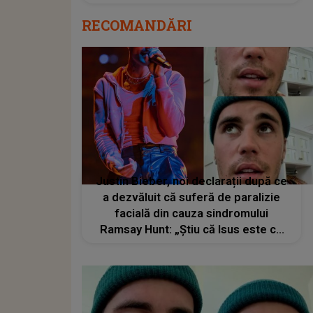
RECOMANDĂRI
Justin Bieber, noi declarații după ce
a dezvăluit că suferă de paralizie
facială din cauza sindromului
Ramsay Hunt: „Știu că Isus este cu
mine”