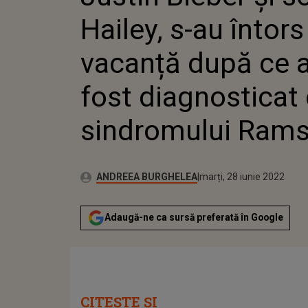
FOST DI
Hailey, s-au întors
SINDRO
vacanță după ce ar
fost diagnosticat
sindromului Ram
Publicat:
Autor:
marți, 28 iunie 2022
Actualizat:
ANDREEA BURGHELEA
marți, 28 iunie 2022
Adaugă-ne ca sursă preferată în Google
CITEȘTE ȘI