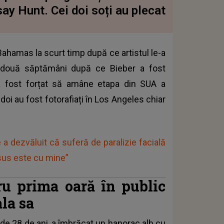
y Hunt. Cei doi soți au plecat
n Bahamas la scurt timp după ce artistul le-a
t două săptămâni după ce Bieber a fost
a fost forțat să amâne etapa din SUA a
 doi au fost fotorafiați în Los Angeles chiar
e a dezvăluit că suferă de paralizie facială
sus este cu mine”
ru prima oară în public
la sa
 de 28 de ani, a îmbrăcat un hanorac alb cu