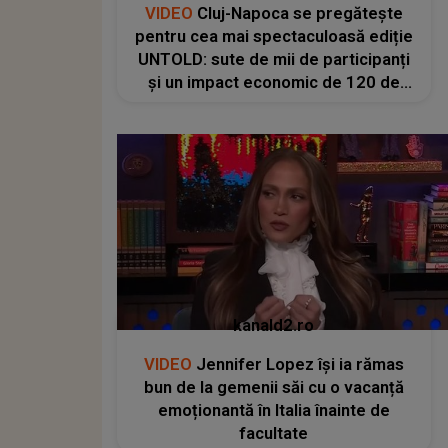
VIDEO
Cluj-Napoca se pregătește
pentru cea mai spectaculoasă ediție
UNTOLD: sute de mii de participanți
și un impact economic de 120 de
milioane de euro
kanald2.ro
VIDEO
Jennifer Lopez își ia rămas
bun de la gemenii săi cu o vacanță
emoționantă în Italia înainte de
facultate