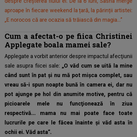
despre creșterea fiului ei. De la 6 luni, Sasha merge
aproape în fiecare weekend la țară, la părinții artistei:
„E norocos că are ocazia să trăiască din magia...”
Cum a afectat-o pe fiica Christinei
Applegate boala mamei sale?
Applegate a vorbit anterior despre impactul afecţiunii
sale asupra fiicei sale:
„O văd cum se uită la mine
când sunt în pat şi nu mă pot mişca complet, sau
vreau să-i spun noapte bună în camera ei, dar nu
pot ajunge pe hol din anumite motive, pentru că
picioarele mele nu funcţionează în ziua
respectivă... mama nu mai poate face toate
lucrurile pe care le făcea înainte şi văd asta în
ochii ei. Văd asta”.