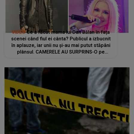
VIDEO
Ce a făcut mama lui Dan Bălan în fața
scenei când fiul ei cânta? Publicul a izbucnit
în aplauze, iar unii nu și-au mai putut stăpâni
plânsul. CAMERELE AU SURPRINS-O pe
Ludmila Bălan exact în clipa în care...