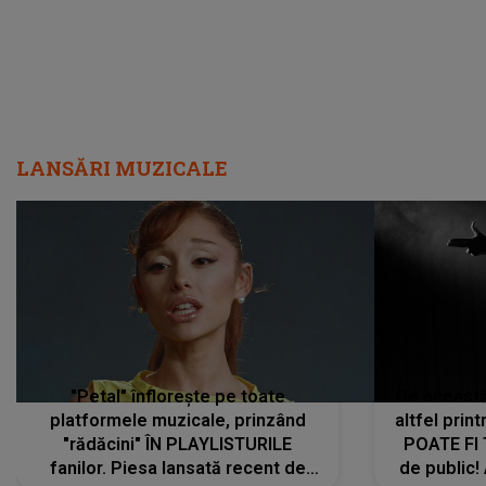
LANSĂRI MUZICALE
"Petal" înflorește pe toate
De această 
platformele muzicale, prinzând
altfel prin
"rădăcini" ÎN PLAYLISTURILE
POATE FI
fanilor. Piesa lansată recent de
de public!