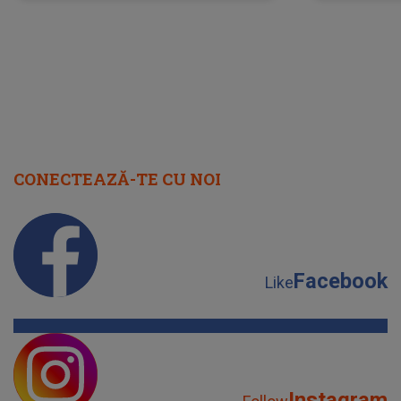
scena principală?
perioadă 
CONECTEAZĂ-TE CU NOI
Facebook
Like
Instagram