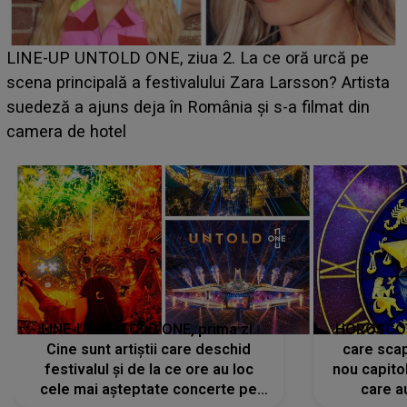
Ce a dezvăluit noua concurentă din "Casa Iubirii" l-a
luat prin surprindere pe Emanuel. CINE ESTE
BĂIATUL VIZAT de Alexandra?! Aflându-se în fața
faptului împlinit, A RECUNOSCUT IMEDIAT: "Am
avut..."
LINE-UP UNTOLD ONE, prima zi.
HOROSCOP 
Cine sunt artiștii care deschid
care scap
festivalul și de la ce ore au loc
nou capitol
cele mai așteptate concerte pe
care a