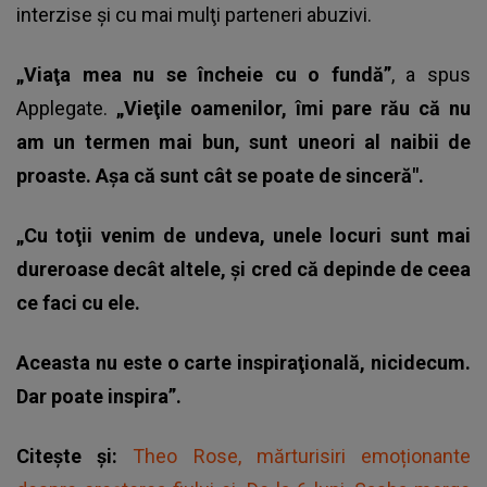
interzise şi cu mai mulţi parteneri abuzivi.
„Viaţa mea nu se încheie cu o fundă”
, a spus
Applegate.
„Vieţile oamenilor, îmi pare rău că nu
am un termen mai bun, sunt uneori al naibii de
proaste. Aşa că sunt cât se poate de sinceră".
„Cu toţii venim de undeva, unele locuri sunt mai
dureroase decât altele, şi cred că depinde de ceea
ce faci cu ele.
Aceasta nu este o carte inspiraţională, nicidecum.
Dar poate inspira”.
Citește și:
Theo Rose, mărturisiri emoționante