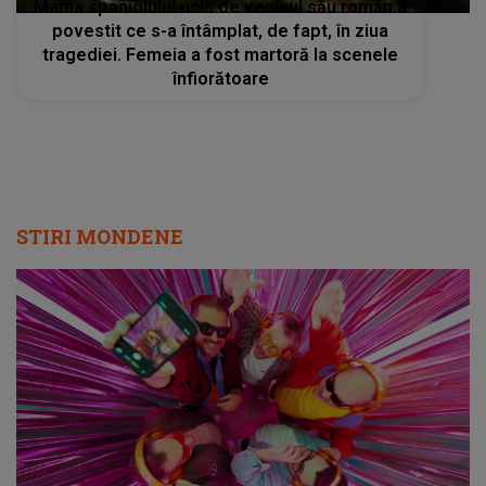
Mama spaniolului ucis de vecinul său român a
povestit ce s-a întâmplat, de fapt, în ziua
tragediei. Femeia a fost martoră la scenele
înfiorătoare
STIRI MONDENE