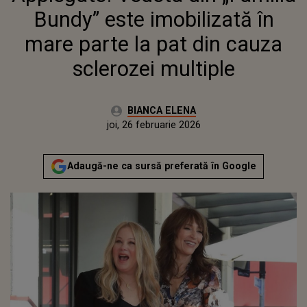
SCLEROZEI MULTIPLE
Bundy” este imobilizată în
mare parte la pat din cauza
sclerozei multiple
Autor:
BIANCA ELENA
Publicat:
joi, 26 februarie 2026
Actualizat:
joi, 26 februarie 2026
Adaugă-ne ca sursă preferată în Google