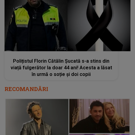
kanald2.ro
Polițistul Florin Cătălin Șucată s-a stins din
viață fulgerător la doar 44 ani! Acesta a lăsat
în urmă o soție și doi copii
RECOMANDĂRI