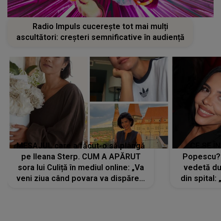
Radio Impuls cucerește tot mai mulți
ascultători: creșteri semnificative în audiență
MESAJUL care a făcut-o să plângă
CE SE Î
pe Ileana Sterp. CUM A APĂRUT
Popescu?
sora lui Culiță în mediul online: „Va
vedetă du
veni ziua când povara va dispărea,
din spital:
iar lacrimile...”