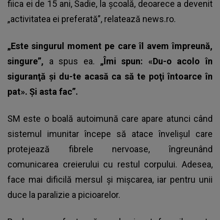
fiica ei de 15 ani, Sadie, la şcoală, deoarece a devenit
„activitatea ei preferată”, relatează news.ro.
„Este singurul moment pe care îl avem împreună,
singure”,
a spus ea.
„Îmi spun: «Du-o acolo în
siguranţă şi du-te acasă ca să te poţi întoarce în
pat». Şi asta fac”.
SM este o boală autoimună care apare atunci când
sistemul imunitar începe să atace învelişul care
protejează fibrele nervoase, îngreunând
comunicarea creierului cu restul corpului. Adesea,
face mai dificilă mersul şi mişcarea, iar pentru unii
duce la paralizie a picioarelor.