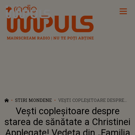
Radio Impuls
STIRI MONDENE
VEȘTI COPLEȘITOARE DESPRE
STAREA DE SĂNĂTATE A
Vești copleșitoare despre
CHRISTINEI APPLEGATE!
VEDETA DIN „FAMILIA BUNDY”
starea de sănătate a Christinei
ESTE IMOBILIZATĂ ÎN MARE
Applegate! Vedeta din „Familia
PARTE LA PAT DIN CAUZA