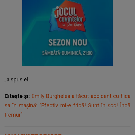
, a spus el.
Citește și:
Emily Burghelea a făcut accident cu fiica
sa în mașină: ”Efectiv mi-e frică! Sunt în șoc! Încă
tremur”