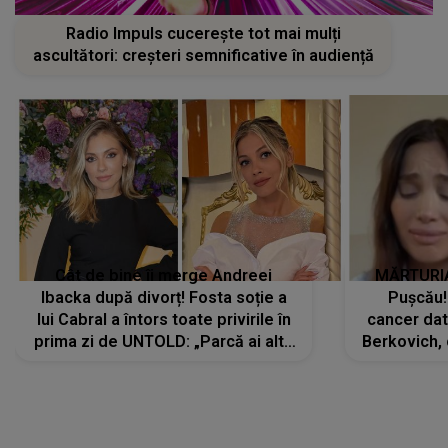
Radio Impuls cucerește tot mai mulți
ascultători: creșteri semnificative în audiență
Cât de bine îi merge Andreei
MĂRTURIA
Ibacka după divorț! Fosta soție a
Pușcău!
lui Cabral a întors toate privirile în
cancer dato
prima zi de UNTOLD: „Parcă ai altă
Berkovich, 
strălucire, emani putere,
accident ru
încredere, siguranță...”
Dacă nu 