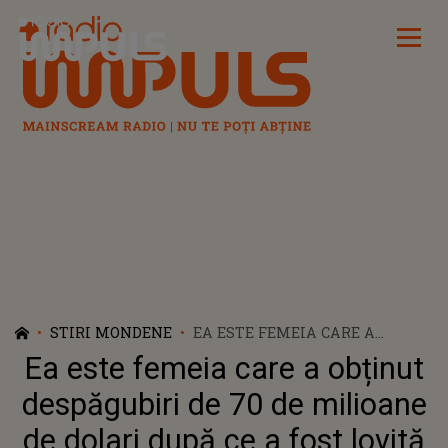
Radio Impuls
STIRI MONDENE
EA ESTE FEMEIA CARE A
OBȚINUT DESPĂGUBIRI DE 70
Ea este femeia care a obținut
DE MILIOANE DE DOLARI DUPĂ
CE A FOST LOVITĂ ȘI TÂRÂTĂ DE
despăgubiri de 70 de milioane
UN AUTOBUZ
de dolari după ce a fost lovită