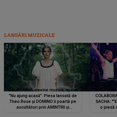
LANSĂRI MUZICALE
Când DORUL devine muzică, apare
Armin 
"Nu ajung acasă". Piesa lansată de
COLABORAR
Theo Rose și DOMINO îi poartă pe
SACHA: ""E
ascultători prin AMINTIRI și
o piesă 
REGĂSIRI, iar drumul emoțiilor
imediat pre