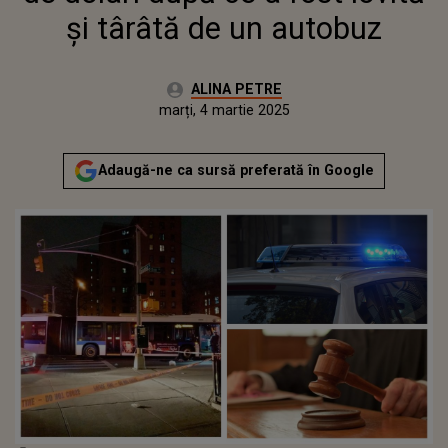
și târâtă de un autobuz
Autor:
ALINA PETRE
Publicat:
luni, 4 martie 2024
Actualizat:
marți, 4 martie 2025
Adaugă-ne ca sursă preferată în Google