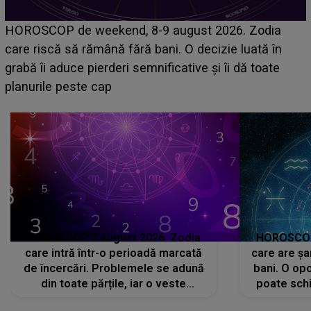
Emanuel a ținut ACEST DETALIU ASCUNS până
acum! În fața Alexandrei, concurentul din Casa Iubirii
face o MĂRTURISIRE NEAȘTEPTATĂ despre mama
sa: "I-am spus și ei în față, eu nu te iubesc pentru
că..."
HOROSCOP 7 august 2026. Zodia
HOROSCOP 
care intră într-o perioadă marcată
care are șa
de încercări. Problemele se adună
bani. O opo
din toate părțile, iar o veste
poate schi
neașteptată îi dă planurile peste
la