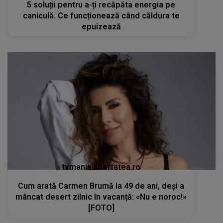
5 soluții pentru a-ți recăpăta energia pe
caniculă. Ce funcționează când căldura te
epuizează
tvmania.libertatea.ro
Cum arată Carmen Brumă la 49 de ani, deși a
mâncat desert zilnic în vacanță: «Nu e noroc!»
[FOTO]