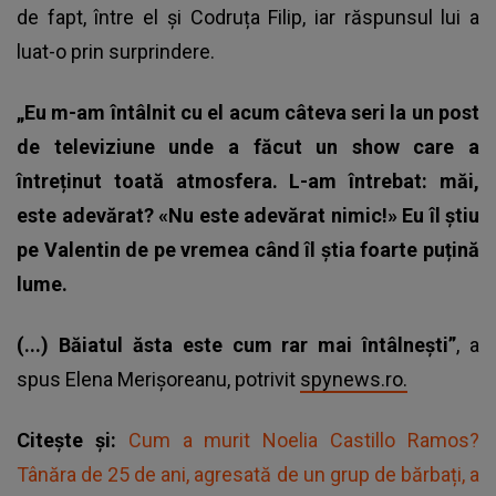
de fapt, între el și Codruța Filip, iar răspunsul lui a
luat-o prin surprindere.
„Eu m-am întâlnit cu el acum câteva seri la un post
de televiziune unde a făcut un show care a
întreținut toată atmosfera. L-am întrebat: măi,
este adevărat? «Nu este adevărat nimic!» Eu îl știu
pe Valentin de pe vremea când îl știa foarte puțină
lume.
(...) Băiatul ăsta este cum rar mai întâlnești”
, a
spus Elena Merișoreanu, potrivit
spynews.ro.
Citește și:
Cum a murit Noelia Castillo Ramos?
Tânăra de 25 de ani, agresată de un grup de bărbați, a