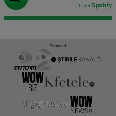
Spotify
Listen
Parteneri: