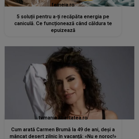
femeia.ro
5 soluții pentru a-ți recăpăta energia pe
caniculă. Ce funcționează când căldura te
epuizează
tvmania.libertatea.ro
Cum arată Carmen Brumă la 49 de ani, deși a
mâncat desert zilnic în vacanță: «Nu e noroc!»