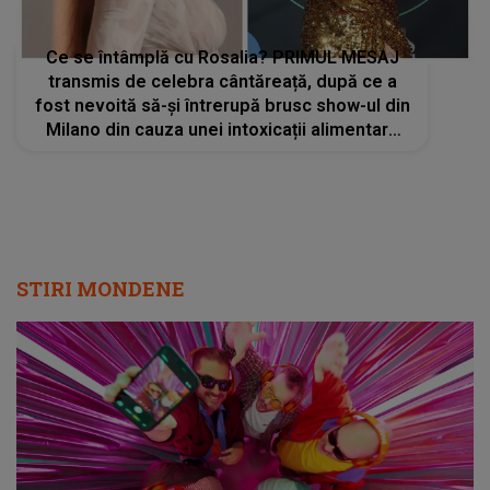
Ce se întâmplă cu Rosalia? PRIMUL MESAJ
transmis de celebra cântăreață, după ce a
fost nevoită să-și întrerupă brusc show-ul din
Milano din cauza unei intoxicații alimentare
grave: „Vă mulțumesc pentru toată
dragostea și înțelegerea”
STIRI MONDENE