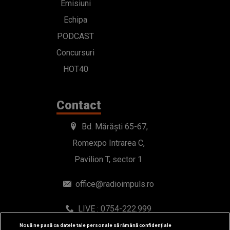
Emisiuni
Echipa
PODCAST
Concursuri
HOT40
Contact
Bd. Mărăști 65-67,
Romexpo Intrarea C,
Pavilion T, sector 1
office@radioimpuls.ro
LIVE : 0754-222.999
WhatsApp: 0754-222.999
Nouă ne pasă ca datele tale personale să rămână confidențiale