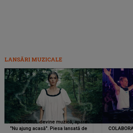
încredere, siguranță...”
Dacă nu 
LANSĂRI MUZICALE
Când DORUL devine muzică, apare
Armin 
"Nu ajung acasă". Piesa lansată de
COLABORAR