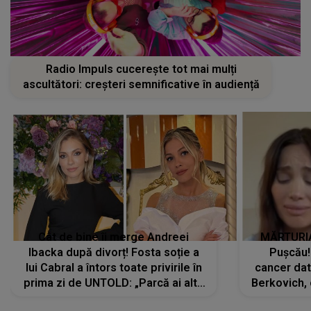
Radio Impuls cucerește tot mai mulți
ascultători: creșteri semnificative în audiență
Cât de bine îi merge Andreei
MĂRTURIA
Ibacka după divorț! Fosta soție a
Pușcău!
lui Cabral a întors toate privirile în
cancer dato
prima zi de UNTOLD: „Parcă ai altă
Berkovich, 
strălucire, emani putere,
accident ru