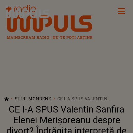
Radio Impuls
STIRI MONDENE
CE I-A SPUS VALENTIN
SANFIRA ELENEI
CE I-A SPUS Valentin Sanfira
MERIȘOREANU DESPRE DIVORȚ?
ÎNDRĂGITA INTERPRETĂ DE
Elenei Merișoreanu despre
MUZICĂ POPULARĂ FACE
divorț? Îndrăgita interpretă de
DECLARAȚII NEAȘTEPTATE: „NU