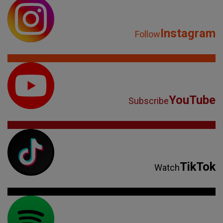
Instagram
Follow
YouTube
Subscribe
TikTok
Watch