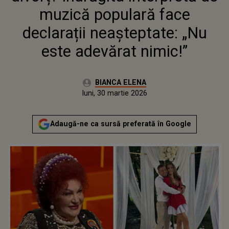
ESTE ADEVĂRAT NIMIC!”
muzică populară face
declarații neașteptate: „Nu
este adevărat nimic!”
Autor:
BIANCA ELENA
Publicat:
luni, 30 martie 2026
Actualizat:
luni, 30 martie 2026
Adaugă-ne ca sursă preferată în Google