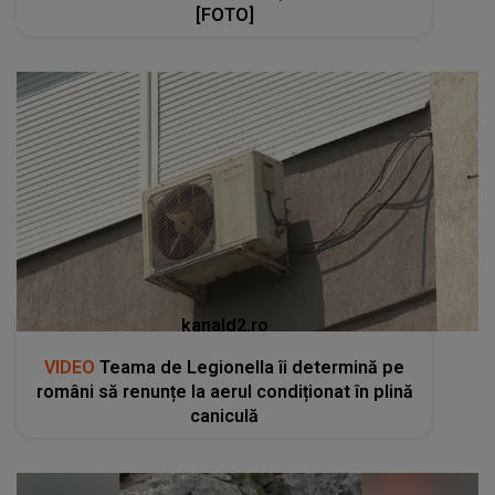
[FOTO]
kanald2.ro
VIDEO
Teama de Legionella îi determină pe
români să renunțe la aerul condiționat în plină
caniculă