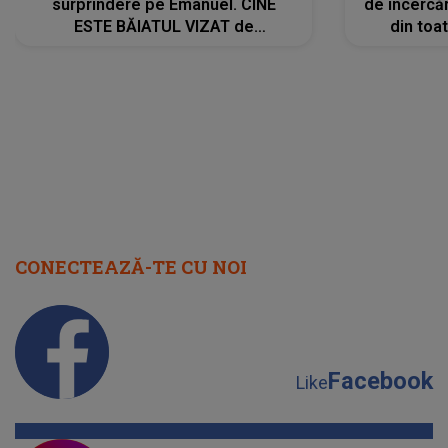
surprindere pe Emanuel. CINE
de încercă
ESTE BĂIATUL VIZAT de
din toat
Alexandra?! Aflându-se în fața
neașteptat
faptului împlinit, A RECUNOSCUT
IMEDIAT: "Am avut..."
CONECTEAZĂ-TE CU NOI
Facebook
Like