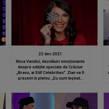
Stiri mondene
22 dec 2021
Ilinca Vandici, dezvăluiri emoționante
despre edițiile speciale de Crăciun
„Bravo, ai Stil! Celebrities”. Zian va fi
prezent în platou: „Eu sunt leșinată
de emoții când e Zian lângă mine”