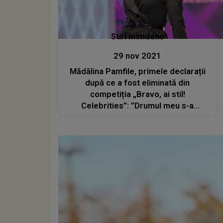
Stiri mondene
29 nov 2021
Mădălina Pamfile, primele declarații
după ce a fost eliminată din
competiția „Bravo, ai stil!
Celebrities”: ”Drumul meu s-a
încheiat! Vă mulțumesc pentru
fiecare vot”