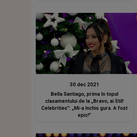
reușește să se claseze acolo
primește imunitate și automat bilet
către Marea Finală”
Stiri mondene
30 dec 2021
Bella Santiago, prima în topul
clasamentului de la „Bravo, ai Stil!
Celebrities”: „Mi-a închis gura. A fost
epic!”