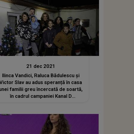
Stiri
21 dec 2021
Ilinca Vandici, Raluca Bădulescu și
Victor Slav au adus speranță în casa
unei familii greu încercată de soartă,
în cadrul campaniei Kanal D
"Dăruiește Crăciun"