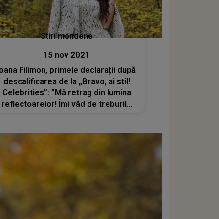
Stiri mondene
15 nov 2021
Ioana Filimon, primele declarații după
descalificarea de la „Bravo, ai stil!
Celebrities”: ”Mă retrag din lumina
reflectoarelor! Îmi văd de treburile
mele”