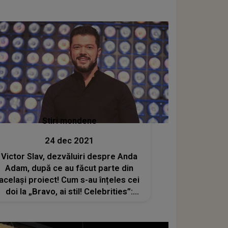
Stiri mondene
24 dec 2021
Victor Slav, dezvăluiri despre Anda
Adam, după ce au făcut parte din
același proiect! Cum s-au înțeles cei
doi la „Bravo, ai stil! Celebrities”:
„Fiecare a mers pe drumul său”