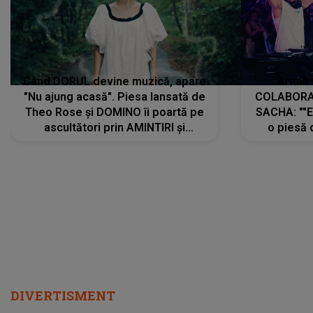
Când DORUL devine muzică, apare
Armin 
"Nu ajung acasă". Piesa lansată de
COLABORAR
Theo Rose și DOMINO îi poartă pe
SACHA: ""E
ascultători prin AMINTIRI și
o piesă 
REGĂSIRI, iar drumul emoțiilor
imediat pre
trece prin sufletul publicului:
cu mine șt
"Pentru toți cei care au plecat
păstrăm do
departe ca să le fie mai bine"
DIVERTISMENT