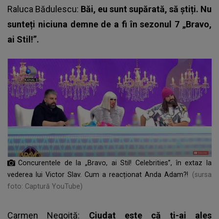
Raluca Bădulescu
:
Băi, eu sunt supărată, să știți. Nu
sunteți niciuna demne de a fi în sezonul 7 „Bravo,
ai Stil!”.
Concurentele de la „Bravo, ai Stil! Celebrities”, în extaz la
vederea lui Victor Slav. Cum a reacționat Anda Adam?!
(sursa
foto: Captură YouTube)
Carmen Negoiță:
Ciudat este că ți-ai ales