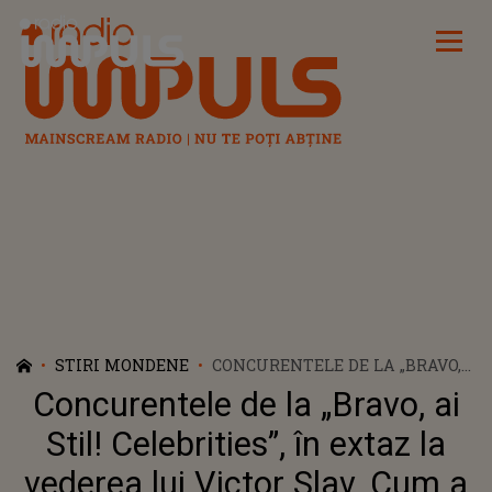
Radio Impuls
STIRI MONDENE
CONCURENTELE DE LA „BRAVO,
AI STIL! CELEBRITIES”, ÎN EXTAZ
Concurentele de la „Bravo, ai
LA VEDEREA LUI VICTOR SLAV.
CUM A REACȚIONAT ANDA
Stil! Celebrities”, în extaz la
ADAM?!
vederea lui Victor Slav. Cum a