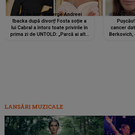
Cât de bine îi merge Andreei
MĂRTURIA
Ibacka după divorț! Fosta soție a
Pușcău!
lui Cabral a întors toate privirile în
cancer dato
prima zi de UNTOLD: „Parcă ai altă
Berkovich, 
strălucire, emani putere,
accident ru
încredere, siguranță...”
Dacă nu 
LANSĂRI MUZICALE