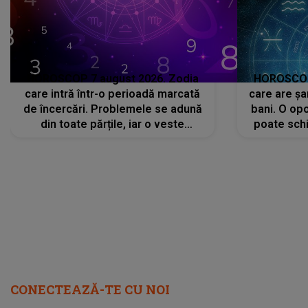
HOROSCOP 7 august 2026. Zodia
HOROSCOP 
care intră într-o perioadă marcată
care are șa
de încercări. Problemele se adună
bani. O opo
din toate părțile, iar o veste
poate schi
neașteptată îi dă planurile peste
la
cap
CONECTEAZĂ-TE CU NOI