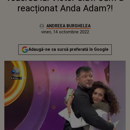
reacționat Anda Adam?!
Autor:
ANDREEA BURGHELEA
Publicat:
joi, 14 octombrie 2021
Actualizat:
vineri, 14 octombrie 2022
Adaugă-ne ca sursă preferată în Google