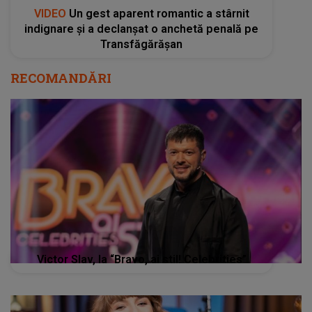
VIDEO
Un gest aparent romantic a stârnit
indignare și a declanșat o anchetă penală pe
Transfăgărășan
RECOMANDĂRI
Victor Slav, la “Bravo, ai stil! Celebrities”