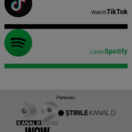
TikTok
Watch
Spotify
Listen
Parteneri: