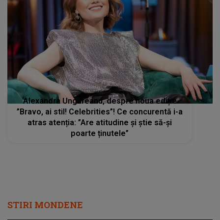
Alexandra Ungureanu, despre noua ediție
”Bravo, ai stil! Celebrities”! Ce concurentă i-a
atras atenția: ”Are atitudine și știe să-și
poarte ținutele”
STIRI MONDENE