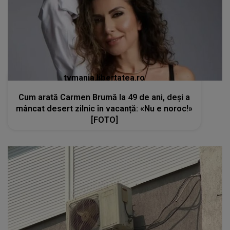
tvmania.libertatea.ro
Cum arată Carmen Brumă la 49 de ani, deși a
mâncat desert zilnic în vacanță: «Nu e noroc!»
[FOTO]