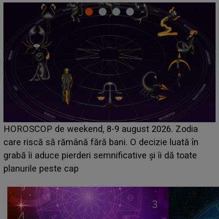
Emanuel a ținut ACEST DETALIU ASCUNS până
acum! În fața Alexandrei, concurentul din Casa Iubirii
face o MĂRTURISIRE NEAȘTEPTATĂ despre mama
sa: "I-am spus și ei în față, eu nu te iubesc pentru
că..."