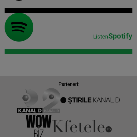
Spotify
Listen
Parteneri: