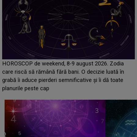
Emanuel a ținut ACEST DETALIU ASCUNS până
acum! În fața Alexandrei, concurentul din Casa Iubirii
face o MĂRTURISIRE NEAȘTEPTATĂ despre mama
sa: "I-am spus și ei în față, eu nu te iubesc pentru
că..."