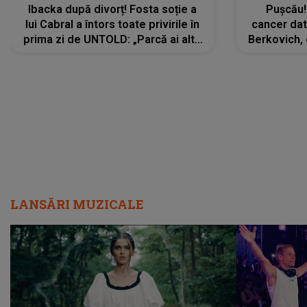
Ibacka după divorț! Fosta soție a
Pușcău!
lui Cabral a întors toate privirile în
cancer dato
prima zi de UNTOLD: „Parcă ai altă
Berkovich, 
strălucire, emani putere,
accident ru
încredere, siguranță...”
Dacă nu 
LANSĂRI MUZICALE