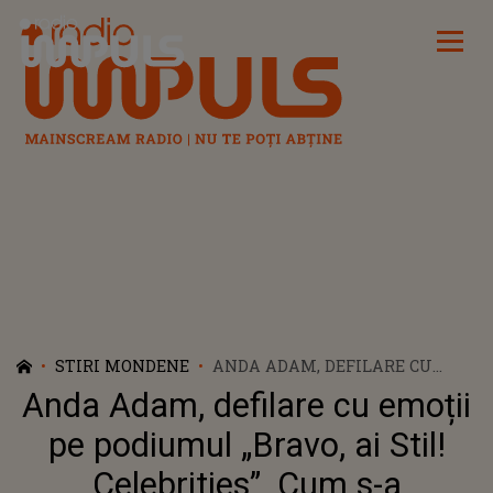
Radio Impuls
STIRI MONDENE
ANDA ADAM, DEFILARE CU
EMOȚII PE PODIUMUL „BRAVO,
Anda Adam, defilare cu emoții
AI STIL! CELEBRITIES”. CUM S-A
DESCURCAT CONCURENTA ÎN
pe podiumul „Bravo, ai Stil!
FAȚA CELOR TREI JURAȚI?!
Celebrities”. Cum s-a