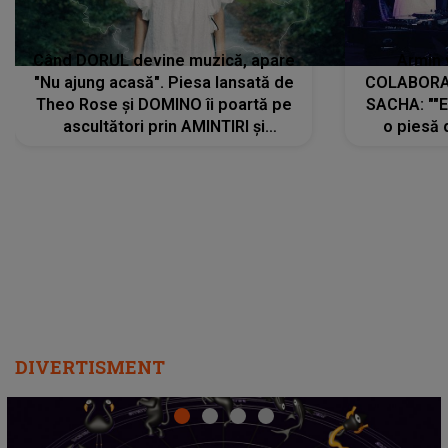
Când DORUL devine muzică, apare
Armin 
"Nu ajung acasă". Piesa lansată de
COLABORAR
Theo Rose și DOMINO îi poartă pe
SACHA: ""E
ascultători prin AMINTIRI și
o piesă 
REGĂSIRI, iar drumul emoțiilor
imediat pre
trece prin sufletul publicului:
cu mine șt
"Pentru toți cei care au plecat
păstrăm do
departe ca să le fie mai bine"
DIVERTISMENT