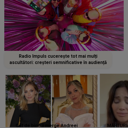
Radio Impuls cucerește tot mai mulți
ascultători: creșteri semnificative în audiență
Cât de bine îi merge Andreei
MĂRTURIA