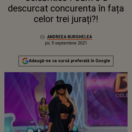
descurcat concurenta în fața
celor trei jurați?!
Autor:
ANDREEA BURGHELEA
Publicat:
joi, 9 septembrie 2021
Actualizat:
joi, 9 septembrie 2021
Adaugă-ne ca sursă preferată în Google