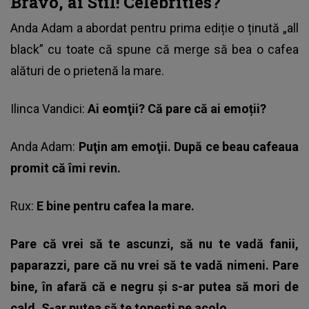
Bravo, ai Stil! Celebrities?
Anda Adam a abordat pentru prima ediție o ținută „all
black” cu toate că spune că merge să bea o cafea
alături de o prietenă la mare.
Ilinca Vandici:
Ai eomţii? Că pare că ai emoții?
Anda Adam
:
Puţin am emoţii. După ce beau cafeaua
promit că îmi revin.
Rux:
E bine pentru cafea la mare.
Pare că vrei să te ascunzi, să nu te vadă fanii,
paparazzi, pare că nu vrei să te vadă nimeni. Pare
bine, în afară că e negru și s-ar putea să mori de
cald. S-ar putea să te topești pe acolo