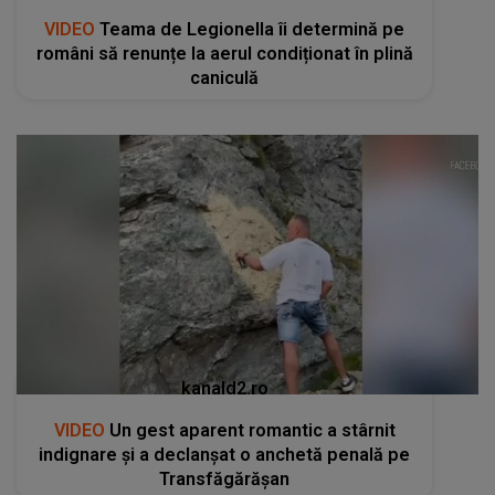
VIDEO
Teama de Legionella îi determină pe
români să renunțe la aerul condiționat în plină
caniculă
kanald2.ro
VIDEO
Un gest aparent romantic a stârnit
indignare și a declanșat o anchetă penală pe
Transfăgărășan