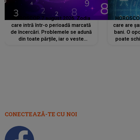
HOROSCOP 7 august 2026. Zodia
HOROSCOP 
care intră într-o perioadă marcată
care are șa
de încercări. Problemele se adună
bani. O opo
din toate părțile, iar o veste
poate schi
neașteptată îi dă planurile peste
la
cap
CONECTEAZĂ-TE CU NOI