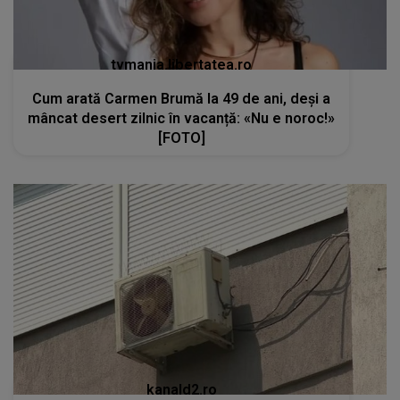
tvmania.libertatea.ro
Cum arată Carmen Brumă la 49 de ani, deși a
mâncat desert zilnic în vacanță: «Nu e noroc!»
[FOTO]
kanald2.ro