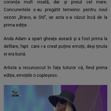
coronița mult visată, dar și preiul cel mare.
Concurentele s-au pregătit temeinic pentru noul
sezon
„Bravo, ai Stil”
, iar asta s-a văzut încă de la
prima ediție.
Anda Adam a spart gheața aseară și a fost prima la
defilare, fapt care i-a creat puține emoții, deși ținuta
ei era bună.
Artista a recunoscut în fața tuturor că, fiind prima
ediție, emoțiile o copleșesc.