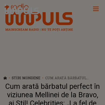
Radio Impuls
STIRI MONDENE
CUM ARATĂ BĂRBATUL
PERFECT ÎN VIZIUNEA
Cum arată bărbatul perfect în
MELLINEI DE LA BRAVO, AI STIL!
CELEBRITIES: „LA FEL DE
viziunea Mellinei de la Bravo,
REALIZAT CA MINE”
ai Stil! Celebrities: „La fel de