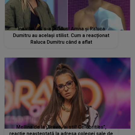
Inevitabilul s-a produs! Amna și Raluca
Dumitru au același stilist. Cum a reacționat
Raluca Dumitru când a aflat
Mellina de la „Bravo, ai stil! Celebrities”,
reacție neașteptată la adresa colegei sale de