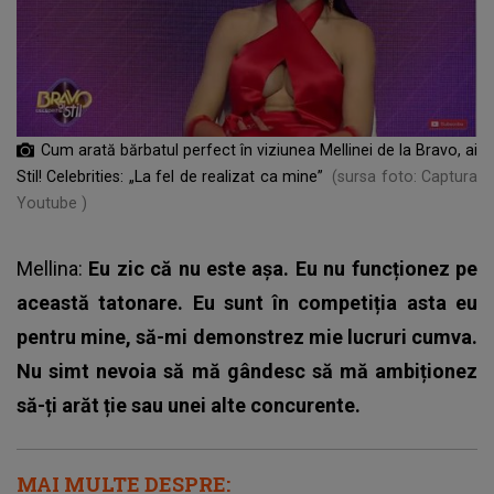
Cum arată bărbatul perfect în viziunea Mellinei de la Bravo, ai
Stil! Celebrities: „La fel de realizat ca mine”
(sursa foto: Captura
Youtube )
Mellina:
Eu zic că nu este așa. Eu nu funcționez pe
această tatonare. Eu sunt în competiția asta eu
pentru mine, să-mi demonstrez mie lucruri cumva.
Nu simt nevoia să mă gândesc să mă ambiționez
să-ți arăt ție sau unei alte concurente.
MAI MULTE DESPRE: