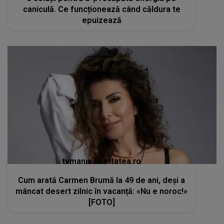
caniculă. Ce funcționează când căldura te
epuizează
tvmania.libertatea.ro
Cum arată Carmen Brumă la 49 de ani, deși a
mâncat desert zilnic în vacanță: «Nu e noroc!»
[FOTO]