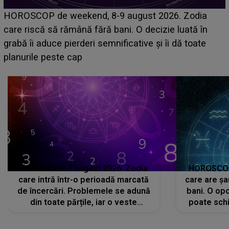
Emanuel a ținut ACEST DETALIU ASCUNS până
acum! În fața Alexandrei, concurentul din Casa Iubir
face o MĂRTURISIRE NEAȘTEPTATĂ despre mam
sa: "I-am spus și ei în față, eu nu te iubesc pentru
că..."
HOROSCOP 7 august 2026. Zodia
HOROSCOP 
care intră într-o perioadă marcată
care are șa
de încercări. Problemele se adună
bani. O opo
din toate părțile, iar o veste
poate schi
neașteptată îi dă planurile peste
la
cap