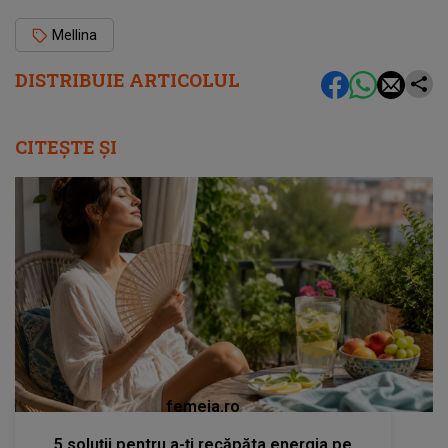
Mellina
DISTRIBUIE ARTICOLUL
CITEȘTE ȘI
femeia.ro
5 soluții pentru a-ți recăpăta energia pe