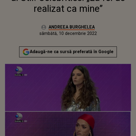
realizat ca mine”
Autor:
ANDREEA BURGHELEA
Publicat:
vineri, 10 decembrie 2021
Actualizat:
sâmbătă, 10 decembrie 2022
Adaugă-ne ca sursă preferată în Google