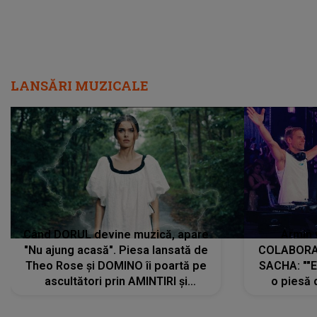
LANSĂRI MUZICALE
Când DORUL devine muzică, apare
Armin 
"Nu ajung acasă". Piesa lansată de
COLABORAR
Theo Rose și DOMINO îi poartă pe
SACHA: ""E
ascultători prin AMINTIRI și
o piesă 
REGĂSIRI, iar drumul emoțiilor
imediat pre
trece prin sufletul publicului:
cu mine șt