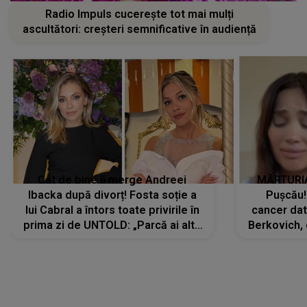
Radio Impuls cucerește tot mai mulți
ascultători: creșteri semnificative în audiență
Cât de bine îi merge Andreei
MĂRTURIA
Ibacka după divorț! Fosta soție a
Pușcău!
lui Cabral a întors toate privirile în
cancer dato
prima zi de UNTOLD: „Parcă ai altă
Berkovich, 
strălucire, emani putere,
accident ru
încredere, siguranță...”
Dacă nu 