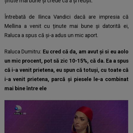
ținute mai bune și crede că a și reușit.
Întrebată de Ilinca Vandici dacă are impresia că
Mellina a venit cu ținute mai bune și datorită ei,
Raluca a spus că și-a adus un mic aport.
Raluca Dumitru:
Eu cred că da, am avut și si eu aolo
un mic procent, pot să zic 10-15%, că da. Ea a spus
că i-a venit prietena, eu spun că totuși, cu toate că
i-a venit prietena, parcă și piesele le-a combinat
mai bine între ele