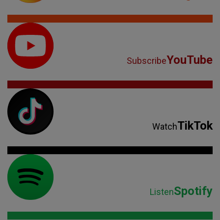
YouTube
Subscribe
TikTok
Watch
Spotify
Listen