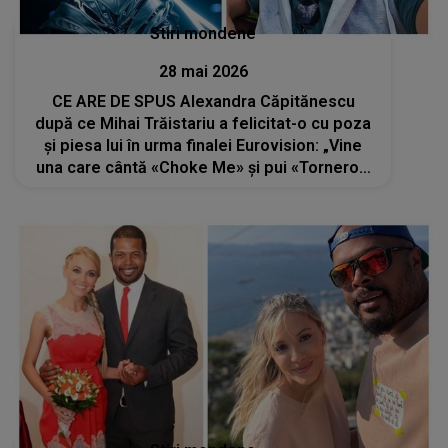
Stiri mondene
28 mai 2026
CE ARE DE SPUS Alexandra Căpitănescu
după ce Mihai Trăistariu a felicitat-o cu poza
și piesa lui în urma finalei Eurovision: „Vine
una care cântă «Choke Me» și pui «Tornero».
Nu mi se pare ok”