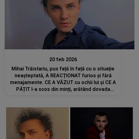
Stiri mondene
20 feb 2026
Mihai Trăistariu, pus față în față cu o situație
neașteptată, A REACȚIONAT furios și fără
menajamente. CE A VĂZUT cu ochii lui și CE A
PĂȚIT l-a scos din minți, arătând dovada
public: "Mă enervează la culme. Efectiv
realizez instantaneu de ce..."