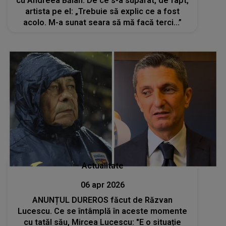
cu Andreea Bălan. De ce s-a supărat, de fapt,
artista pe el: „Trebuie să explic ce a fost
acolo. M-a sunat seara să mă facă terci...”
Actualitate
06 apr 2026
ANUNȚUL DUREROS făcut de Răzvan
Lucescu. Ce se întâmplă în aceste momente
cu tatăl său, Mircea Lucescu: "E o situație