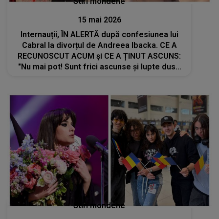
Stiri mondene
15 mai 2026
Internauții, ÎN ALERTĂ după confesiunea lui
Cabral la divorțul de Andreea Ibacka. CE A
RECUNOSCUT ACUM și CE A ȚINUT ASCUNS:
"Nu mai pot! Sunt frici ascunse și lupte duse
în tăcere. Și uneori..."
Stiri mondene