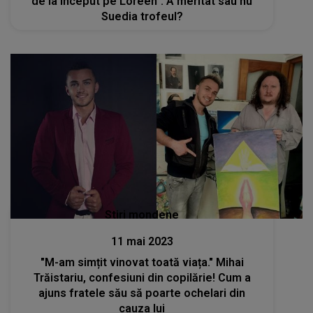
de la început pe Loreen”. A meritat sau nu
Suedia trofeul?
Stiri mondene
11 mai 2023
"M-am simțit vinovat toată viața." Mihai
Trăistariu, confesiuni din copilărie! Cum a
ajuns fratele său să poarte ochelari din
cauza lui