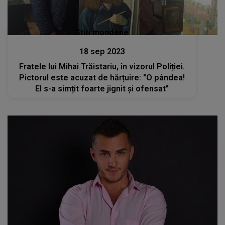
Stiri mondene
18 sep 2023
Fratele lui Mihai Trăistariu, în vizorul Poliției.
Pictorul este acuzat de hărțuire: "O pândea!
El s-a simțit foarte jignit și ofensat"