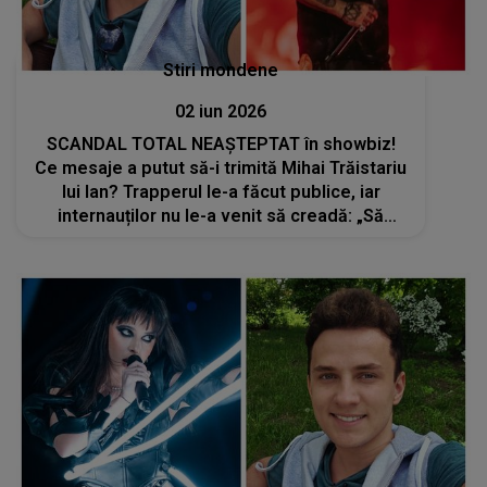
Stiri mondene
02 iun 2026
SCANDAL TOTAL NEAȘTEPTAT în showbiz!
Ce mesaje a putut să-i trimită Mihai Trăistariu
lui Ian? Trapperul le-a făcut publice, iar
internauților nu le-a venit să creadă: „Să
vedeți adevărata față...”