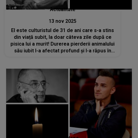
Actualitate
13 nov 2025
El este culturistul de 31 de ani care s-a stins
din viață subit, la doar câteva zile după ce
pisica lui a murit! Durerea pierderii animalului
său iubit l-a afectat profund și l-a răpus în
cele din urmă: „Fie ca amândoi să se
odihnească în pace!”