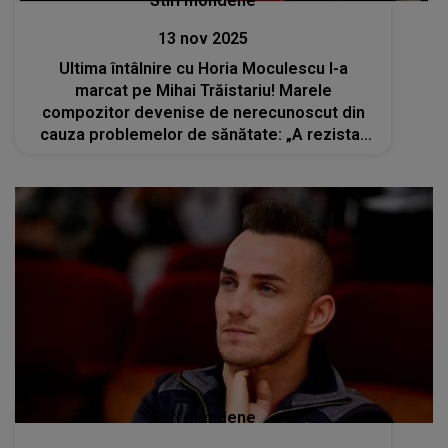
Stiri mondene
13 nov 2025
Ultima întâlnire cu Horia Moculescu l-a
marcat pe Mihai Trăistariu! Marele
compozitor devenise de nerecunoscut din
cauza problemelor de sănătate: „A rezistat
pe scenă vreo 3-4 minute, apoi s-a grăbit să
ajungă în culise și și-a pus mască de oxigen”
Stiri mondene