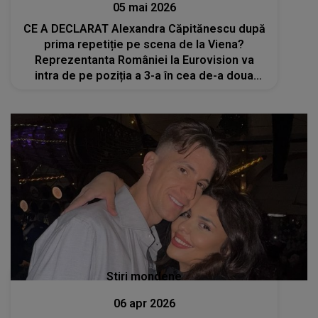
05 mai 2026
CE A DECLARAT Alexandra Căpitănescu după
prima repetiție pe scena de la Viena?
Reprezentanta României la Eurovision va
intra de pe poziția a 3-a în cea de-a doua
semifinală a competiției muzicale: „Nu pot
descrie acest sentiment. A fost visul meu
să...”
Stiri mondene
06 apr 2026