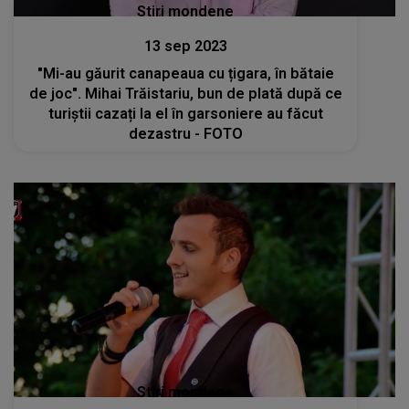
Stiri mondene
13 sep 2023
"Mi-au găurit canapeaua cu țigara, în bătaie
de joc". Mihai Trăistariu, bun de plată după ce
turiștii cazați la el în garsoniere au făcut
dezastru - FOTO
Stiri mondene