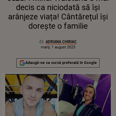
DOREȘTE O FAMILIE
decis ca niciodată să își
arânjeze viața! Cântărețul își
dorește o familie
Autor:
ADRIANA CHIRIAC
Publicat:
marți, 1 august 2023
Actualizat:
marți, 1 august 2023
Adaugă-ne ca sursă preferată în Google