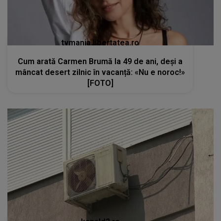
tvmania.libertatea.ro
Cum arată Carmen Brumă la 49 de ani, deși a
mâncat desert zilnic în vacanță: «Nu e noroc!»
[FOTO]