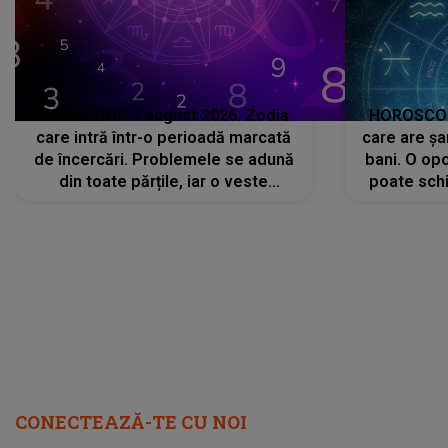
HOROSCOP 7 august 2026. Zodia
HOROSCOP 
care intră într-o perioadă marcată
care are șa
de încercări. Problemele se adună
bani. O opo
din toate părțile, iar o veste
poate schi
neașteptată îi dă planurile peste
la
cap
CONECTEAZĂ-TE CU NOI