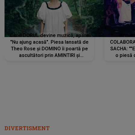
Când DORUL devine muzică, apare
Armin 
"Nu ajung acasă". Piesa lansată de
COLABORAR
Theo Rose și DOMINO îi poartă pe
SACHA: ""E
ascultători prin AMINTIRI și
o piesă 
REGĂSIRI, iar drumul emoțiilor
imediat pre
trece prin sufletul publicului:
cu mine șt
"Pentru toți cei care au plecat
păstrăm do
departe ca să le fie mai bine"
DIVERTISMENT