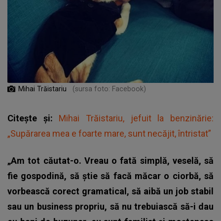
Mihai Trăistariu
(sursa foto: Facebook)
Citește și:
Mihai Trăistariu, jefuit la benzinărie:
„Supărarea mea e foarte mare, sunt necăjit, întristat”
„Am tot căutat-o. Vreau o fată simplă, veselă, să
fie gospodină, să știe să facă măcar o ciorbă, să
vorbească corect gramatical, să aibă un job stabil
sau un business propriu, să nu trebuiască să-i dau