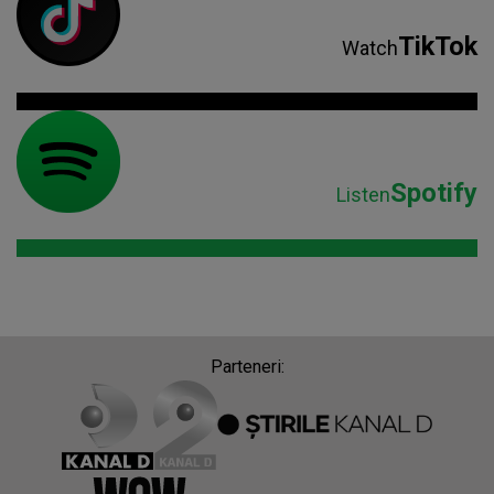
TikTok
Watch
Spotify
Listen
Parteneri: