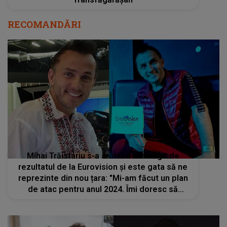
RECOMANDĂRI
Mihai Trăistariu s-a arătat dezamăgit de
rezultatul de la Eurovision și este gata să ne
reprezinte din nou țara: "Mi-am făcut un plan
de atac pentru anul 2024. Îmi doresc să
câștig competiția pentru România"