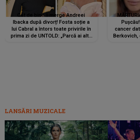
Cât de bine îi merge Andreei
MĂRTURIA
Ibacka după divorț! Fosta soție a
Pușcău!
lui Cabral a întors toate privirile în
cancer dato
prima zi de UNTOLD: „Parcă ai altă
Berkovich, 
strălucire, emani putere,
accident ru
încredere, siguranță...”
Dacă nu 
LANSĂRI MUZICALE