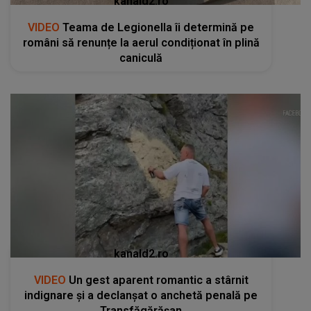
kanald2.ro
VIDEO
Teama de Legionella îi determină pe
români să renunțe la aerul condiționat în plină
caniculă
kanald2.ro
VIDEO
Un gest aparent romantic a stârnit
indignare și a declanșat o anchetă penală pe
Transfăgărășan