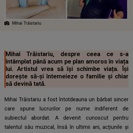
Mihai Trăistariu
Mihai Trăistariu, despre ceea ce s-a
întâmplat până acum pe plan amoros în viața
lui. Artistul vrea să își schimbe viața. Își
dorește să-și întemeieze o familie și chiar
să devină tată.
Mihai Trăistariu a fost întotdeauna un bărbat sincer
care spune lucrurilor pe nume indiferent de
subiectul abordat. A devenit cunoscut pentru
talentul său muzical, însă în ultimii ani, acțiunile și