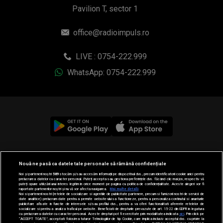
Pavilion T, sector 1
office@radioimpuls.ro
LIVE : 0754-222.999
WhatsApp: 0754-222.999
© 2019-2026 DOGAN MEDIA INTERNATIONAL SA, Toate
Nouă ne pasă ca datele tale personale să rămână confidențiale
drepturile rezervate.
Noi și partenerii noștri
589
stocăm și/sau accesăm informații pe dispozitivul dvs., precum identificatorii cookie unici pentru
prelucrarea datelor cu caracter personal. Puteți accepta sau gestiona preferințele dvs. făcând clic mai jos, respectiv vă
puteți opune utilizării unui interes legitim în orice moment pe pagina cu politica de confidențialitate. Aceste alegeri vor fi
raportate partenerilor noștri și nu vă vor afecta navigarea.
Mai multe detalii
Noi si partenerii nostri (retelele de socializare si agentiile de publicitate partenere, precum si furnizorii nostri de servicii de
date analitice) prelucram date pentru a permite website-ului sa functioneze, pentru a personaliza continutul si anunturile
publicitare afisate in functie de interesele si/sau profilul dvs., pentru a va oferi functionalitati aferente retelelor de
socializare si pentru a analiza traficul pe website. Beneficiati de drepturile prevazute de art. 15-22 din GDPR in legatura
cu prelucrarea datelor cu caracter personal. Aceste drepturi pot fi exercitate prin modalitatea indicata
aici
. Prin click pe
“ACCEPT TOATE”, acceptati folosirea tuturor Tehnologiilor de tip Cookie, care implica inclusiv acceptul dvs. cu privire la