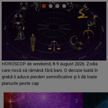
Emanuel a ținut ACEST DETALIU ASCUNS până
acum! În fața Alexandrei, concurentul din Casa Iubirii
face o MĂRTURISIRE NEAȘTEPTATĂ despre mama
sa: "I-am spus și ei în față, eu nu te iubesc pentru
că..."