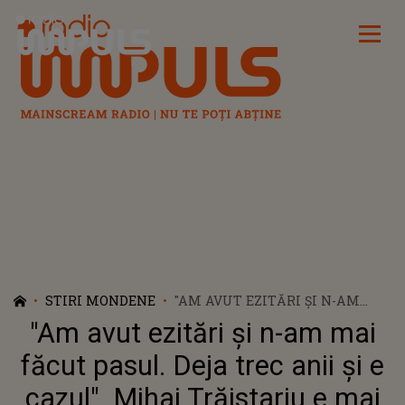
Radio Impuls
STIRI MONDENE
"AM AVUT EZITĂRI ȘI N-AM
MAI FĂCUT PASUL. DEJA TREC
"Am avut ezitări și n-am mai
ANII ȘI E CAZUL". MIHAI
TRĂISTARIU E MAI DECIS CA
făcut pasul. Deja trec anii și e
NICIODATĂ SĂ ÎȘI ARÂNJEZE
cazul". Mihai Trăistariu e mai
VIAȚA! CÂNTĂREȚUL ÎȘI