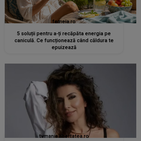
femeia.ro
5 soluții pentru a-ți recăpăta energia pe
caniculă. Ce funcționează când căldura te
epuizează
tvmania.libertatea.ro