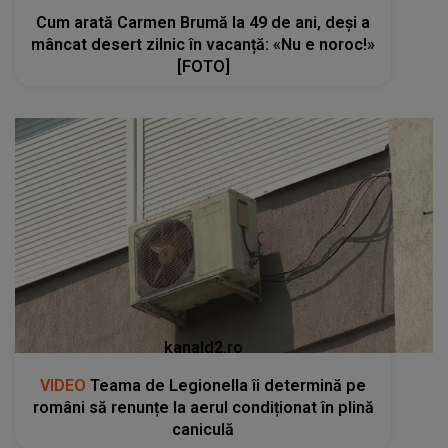
Cum arată Carmen Brumă la 49 de ani, deși a
mâncat desert zilnic în vacanță: «Nu e noroc!»
[FOTO]
kanald2.ro
VIDEO
Teama de Legionella îi determină pe
români să renunțe la aerul condiționat în plină
caniculă