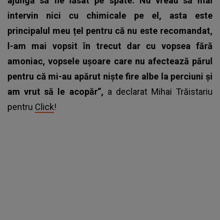
ajungă să fie lăsat pe spate. Nu vreau să mai
intervin nici cu chimicale pe el, asta este
principalul meu țel pentru că nu este recomandat,
l-am mai vopsit în trecut dar cu vopsea fără
amoniac, vopsele ușoare care nu afectează părul
pentru că mi-au apărut niște fire albe la perciuni și
am vrut să le acopăr”,
a declarat Mihai Trăistariu
pentru
Click
!