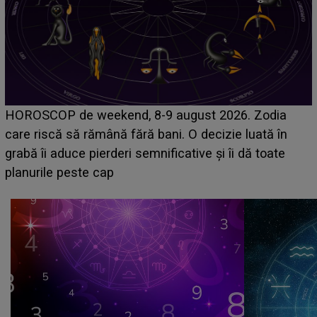
Emanuel a ținut ACEST DETALIU ASCUNS până
acum! În fața Alexandrei, concurentul din Casa Iubirii
face o MĂRTURISIRE NEAȘTEPTATĂ despre mama
sa: "I-am spus și ei în față, eu nu te iubesc pentru
că..."