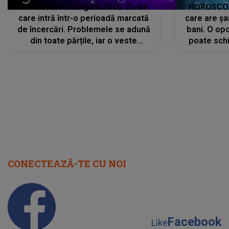
HOROSCOP 7 august 2026. Zodia
HOROSCOP 
care intră într-o perioadă marcată
care are șa
de încercări. Problemele se adună
bani. O opo
din toate părțile, iar o veste
poate schi
neașteptată îi dă planurile peste
la
cap
CONECTEAZĂ-TE CU NOI
Facebook
Like