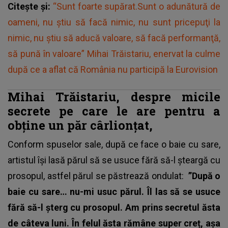
Citește și:
“Sunt foarte supărat.Sunt o adunătură de
oameni, nu ştiu să facă nimic, nu sunt pricepuţi la
nimic, nu ştiu să aducă valoare, să facă performanţă,
să pună în valoare” Mihai Trăistariu, enervat la culme
după ce a aflat că România nu participă la Eurovision
Mihai Trăistariu, despre micile
secrete pe care le are pentru a
obține un păr cârlionțat,
Conform spuselor sale, după ce face o baie cu sare,
artistul își lasă părul să se usuce fără să-l șteargă cu
prosopul, astfel părul se păstrează ondulat:
”După o
baie cu sare… nu-mi usuc părul. Îl las să se usuce
fără să-l șterg cu prosopul. Am prins secretul ăsta
de câteva luni. În felul ăsta rămâne super creț, așa