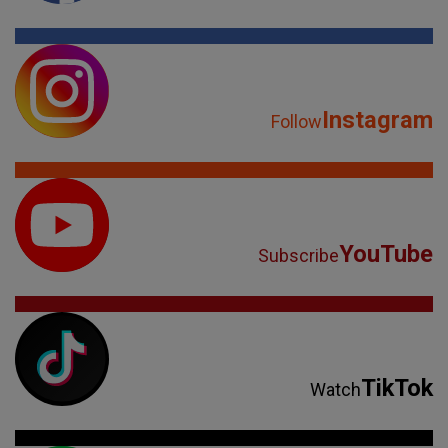
Instagram
Follow
YouTube
Subscribe
TikTok
Watch