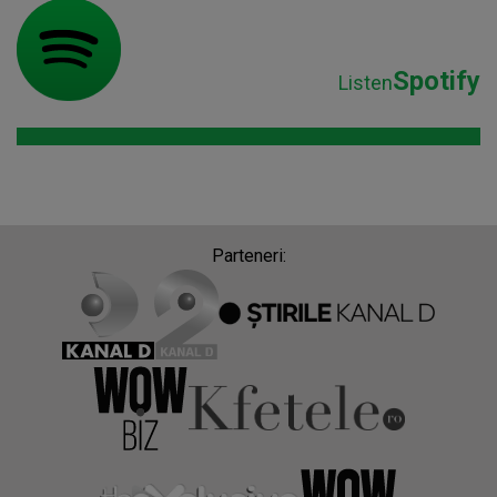
Spotify
Listen
Parteneri: