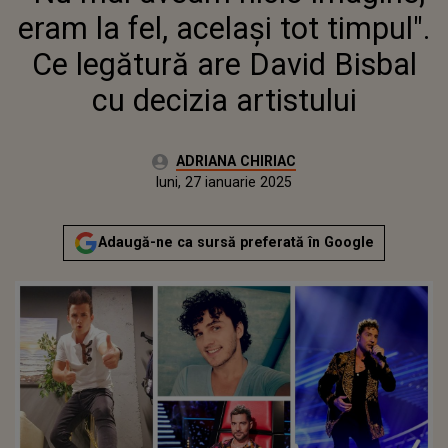
DAVID BISBAL CU DECIZIA
eram la fel, același tot timpul".
ARTISTULUI
Ce legătură are David Bisbal
cu decizia artistului
Autor:
ADRIANA CHIRIAC
Publicat:
sâmbătă, 27 ianuarie 2024
Actualizat:
luni, 27 ianuarie 2025
Adaugă-ne ca sursă preferată în Google