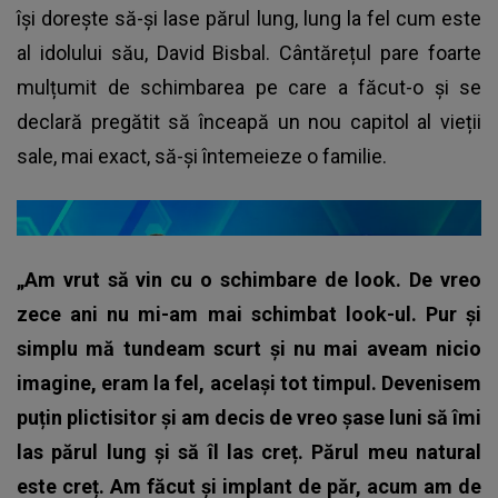
își dorește să-și lase părul lung, lung la fel cum este
al idolului său, David Bisbal. Cântărețul pare foarte
mulțumit de schimbarea pe care a făcut-o și se
declară pregătit să înceapă un nou capitol al vieții
sale, mai exact, să-și întemeieze o familie.
„Am vrut să vin cu o schimbare de look. De vreo
zece ani nu mi-am mai schimbat look-ul. Pur și
simplu mă tundeam scurt și nu mai aveam nicio
imagine, eram la fel, același tot timpul. Devenisem
puțin plictisitor și am decis de vreo șase luni să îmi
las părul lung și să îl las creț. Părul meu natural
este creț. Am făcut și implant de păr, acum am de