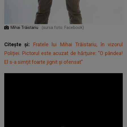
Mihai Trăistariu
(sursa foto: Facebook)
Citește și:
Fratele lui Mihai Trăistariu, în vizorul
Poliției. Pictorul este acuzat de hărțuire: "O pândea!
El s-a simțit foarte jignit și ofensat"