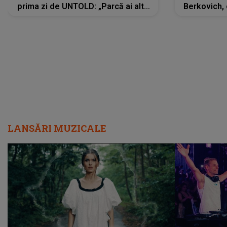
prima zi de UNTOLD: „Parcă ai altă
Berkovich, 
strălucire, emani putere,
accident ru
încredere, siguranță...”
Dacă nu 
LANSĂRI MUZICALE