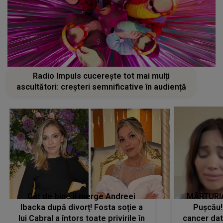
Radio Impuls cucerește tot mai mulți
ascultători: creșteri semnificative în audiență
Cât de bine îi merge Andreei
MĂRTURIA
Ibacka după divorț! Fosta soție a
Pușcău!
lui Cabral a întors toate privirile în
cancer dato