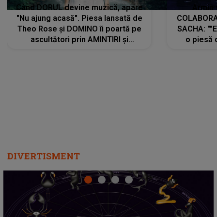
Când DORUL devine muzică, apare
Armin 
"Nu ajung acasă". Piesa lansată de
COLABORAR
Theo Rose și DOMINO îi poartă pe
SACHA: ""E
ascultători prin AMINTIRI și
o piesă 
REGĂSIRI, iar drumul emoțiilor
imediat pre
trece prin sufletul publicului:
cu mine șt
"Pentru toți cei care au plecat
păstrăm do
departe ca să le fie mai bine"
DIVERTISMENT