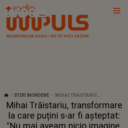
Radio Impuls
STIRI MONDENE
MIHAI TRĂISTARIU,
TRANSFORMARE LA CARE
Mihai Trăistariu, transformare
PUȚINI S-AR FI AȘTEPTAT: "NU
MAI AVEAM NICIO IMAGINE,
la care puțini s-ar fi așteptat:
ERAM LA FEL, ACELAȘI TOT
"Nu mai aveam nicio imagine,
TIMPUL". CE LEGĂTURĂ ARE