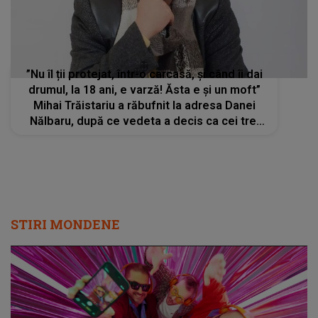
”Nu îl ții protejat, într-o carcasă, și când îi dai
drumul, la 18 ani, e varză! Ăsta e și un moft”
Mihai Trăistariu a răbufnit la adresa Danei
Nălbaru, după ce vedeta a decis ca cei trei
copii ai săi să învețe de acasă
STIRI MONDENE