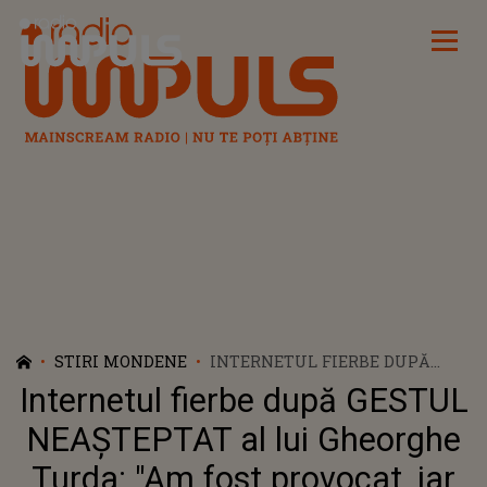
Radio Impuls
STIRI MONDENE
INTERNETUL FIERBE DUPĂ
GESTUL NEAȘTEPTAT AL LUI
Internetul fierbe după GESTUL
GHEORGHE TURDA: "AM FOST
PROVOCAT, IAR EU AM
NEAȘTEPTAT al lui Gheorghe
AVUT..." TOTUL ARE LEGĂTURĂ
Turda: "Am fost provocat, iar
CU CONSTANTIN ENCEANU: "NU