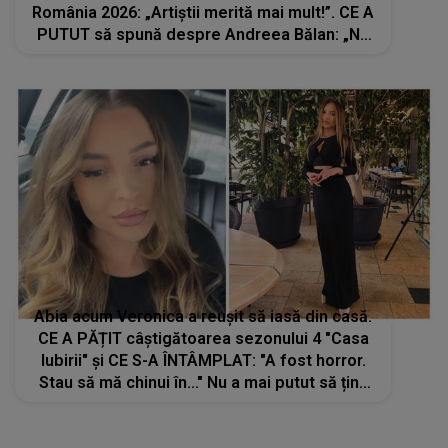
România 2026: „Artiștii merită mai mult!”. CE A
PUTUT să spună despre Andreea Bălan: „Nu
ar trece nici măcar de preselecție dacă ar
concura”
Abia acum Veronica a reușit să iasă din casă.
CE A PĂȚIT câștigătoarea sezonului 4 "Casa
Iubirii" și CE S-A ÎNTÂMPLAT: "A fost horror.
Stau să mă chinui în..." Nu a mai putut să țină
această situație sub control