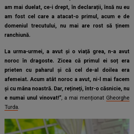
am mai duelat, ce-i drept, în declarații, însă nu eu
am fost cel care a atacat-o primul, acum e de
domeniul trecutului, nu mai are rost să ținem
ranchiună.
La urma-urmei, a avut și o viață grea, n-a avut
noroc în dragoste. Zicea că primul ei soț era
prieten cu paharul și că cel de-al doilea era
afemeiat. Acum atât noroc a avut, ni-l mai facem
și cu mâna noastră. Dar, rețineți, într-o căsnicie, nu
e numai unul vinovat!”
, a mai menționat
Gheorghe
Turda
.