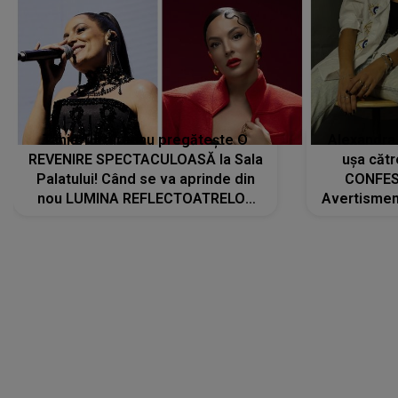
Tania Turtureanu pregătește O
Alexandra
REVENIRE SPECTACULOASĂ la Sala
ușa cătr
Palatului! Când se va aprinde din
CONFES
nou LUMINA REFLECTOATRELOR
Avertismentu
pentru artistă: " Vor fi multe
rămas ÎNT
cântece noi, în premieră. Cântece
au format-
care abia acum învață să respire"
"Am f