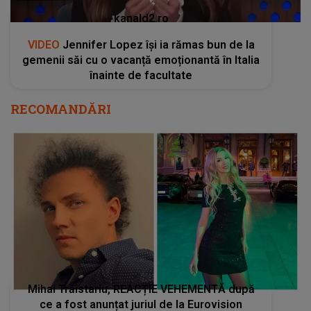
kanald2.ro
VIDEO
Jennifer Lopez își ia rămas bun de la
gemenii săi cu o vacanță emoționantă în Italia
înainte de facultate
RECOMANDĂRI
Mihai Trăistariu, REACȚIE VEHEMENTĂ după
ce a fost anunțat juriul de la Eurovision