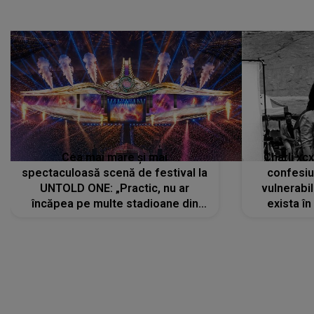
Cea mai mare și mai
Charli xc
spectaculoasă scenă de festival la
confesiu
UNTOLD ONE: „Practic, nu ar
vulnerabil
încăpea pe multe stadioane din
exista în
lume”. Evenimentul începe joi, 6
august 2026