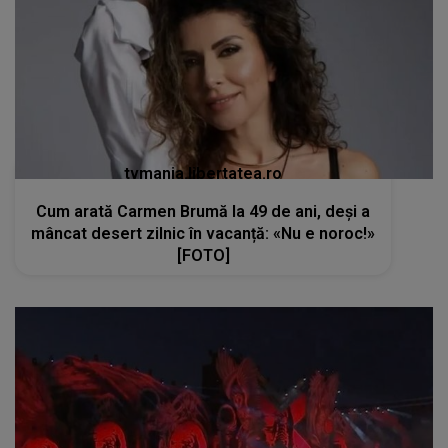
tvmania.libertatea.ro
Cum arată Carmen Brumă la 49 de ani, deși a
mâncat desert zilnic în vacanță: «Nu e noroc!»
[FOTO]