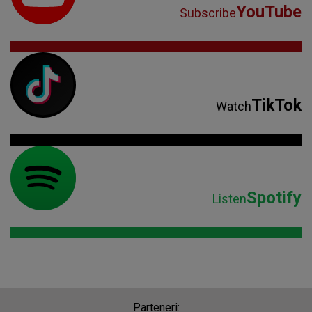
YouTube
Subscribe
TikTok
Watch
Spotify
Listen
Parteneri: