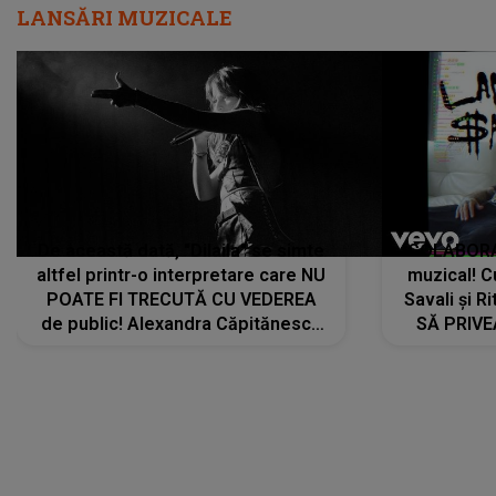
LANSĂRI MUZICALE
De această dată, "Dilaila" se simte
COLABORAR
altfel printr-o interpretare care NU
muzical! C
POATE FI TRECUTĂ CU VEDEREA
Savali și Ri
de public! Alexandra Căpitănescu
SĂ PRIV
a lansat VERSIUNEA LIVE a piesei