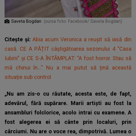
Saveta Bogdan
(sursa foto: Facebook/ Saveta Bogdan)
Citește și:
Abia acum Veronica a reușit să iasă din
casă. CE A PĂȚIT câștigătoarea sezonului 4 "Casa
Iubirii" și CE S-A ÎNTÂMPLAT: "A fost horror. Stau să
mă chinui în..." Nu a mai putut să țină această
situație sub control
„Nu am zis-o cu răutate, acesta este, de fapt,
adevărul, fără supărare. Marii artiști au fost la
ansambluri folclorice, acolo intrai cu examene. A
fost alegerea ei să cânte prin localuri, prin
cârciumi. Nu are o voce rea, dimpotrivă. Lumea o