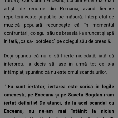
Turda și Constantin Enceanu, doi dintre cei mai mari
artiști de renume din România, având fiecare
repertorii vaste și public pe măsură. Interpretul de
muzică populară recunoaște că, în momentul
confruntării, colegul său de breaslă i-a aruncat și apă
în față, „ca să-l potolesc" pe colegul său de breaslă.
Deși spunea că nu o să-l ierte niciodată, iată că
interpretul a decis să lase în urmă tot ce s-a
întâmplat, spunând că nu este omul scandalurilor.
"
Eu sunt iertător, iertarea este scrisă în legile
omenești, pe Enceanu și pe Saveta Bogdan i-am
iertat definitiv! De atunci, de la acel scandal cu
Enceanu, nu ne-am mai întâlnit la niciun