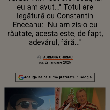
AM ZIS-O CU RĂUTATE, ACESTA
eu am avut..." Totul are
ESTE, DE FAPT, ADEVĂRUL,
FĂRĂ..."
legătură cu Constantin
Enceanu: "Nu am zis-o cu
răutate, acesta este, de fapt,
adevărul, fără..."
Autor:
ADRIANA CHIRIAC
Publicat:
joi, 29 ianuarie 2026
Actualizat:
joi, 29 ianuarie 2026
Adaugă-ne ca sursă preferată în Google