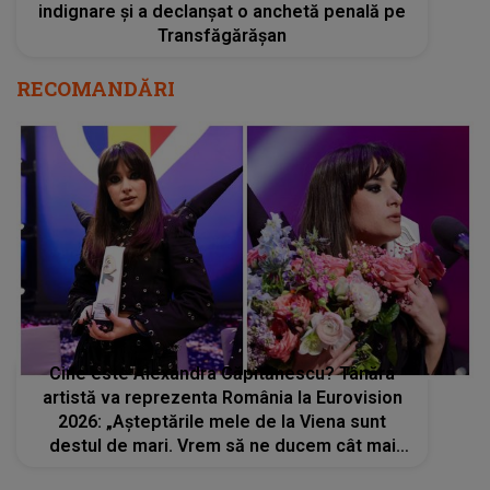
indignare și a declanșat o anchetă penală pe
Transfăgărășan
RECOMANDĂRI
Cine este Alexandra Căpitănescu? Tânăra
artistă va reprezenta România la Eurovision
2026: „Așteptările mele de la Viena sunt
destul de mari. Vrem să ne ducem cât mai
departe, să ne facem auziți”. Ea a studiat