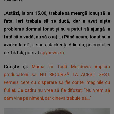
„Astăzi, la ora 15.00, trebuie să meargă Ionuț să ia
fata. Ieri trebuia să se ducă, dar a avut niște
probleme domnul Ionuț și nu a putut să ajungă la
fată să o vadă, nu să o ia(...) Până acum, Ionuț nu a
avut-o la el”,
a spus tiktokerița Adinuța, pe contul ei
de TikTok, potrivit
spynews.ro.
Citește și:
Mama lui Todd Meadows imploră
producătorii să NU RECURGĂ LA ACEST GEST.
Femeia cere cu disperare să fie oprite imaginile cu
fiul ei. Ce cadru nu vrea să fie difuzat: "Nu vrem să
dăm vina pe nimeni, dar cineva trebuie să..."