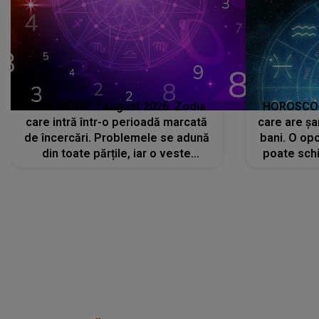
HOROSCOP 7 august 2026. Zodia
HOROSCOP 
care intră într-o perioadă marcată
care are șa
de încercări. Problemele se adună
bani. O opo
din toate părțile, iar o veste
poate schi
neașteptată îi dă planurile peste
la
cap