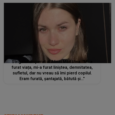
fizica și a câștigat un concurs de talente
Strigătul disperat al Alinei Mădălina: "Mi-a
furat viața, mi-a furat liniștea, demnitatea,
sufletul, dar nu vreau să îmi pierd copilul.
Eram furată, șantajată, bătută și..."