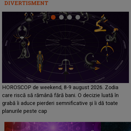
DIVERTISMENT
Emanuel a ținut ACEST DETALIU ASCUNS până
acum! În fața Alexandrei, concurentul din Casa Iubirii
face o MĂRTURISIRE NEAȘTEPTATĂ despre mama
sa: "I-am spus și ei în față, eu nu te iubesc pentru
că..."