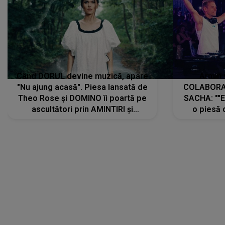
Când DORUL devine muzică, apare
Armin 
"Nu ajung acasă". Piesa lansată de
COLABORAR
Theo Rose și DOMINO îi poartă pe
SACHA: ""E
ascultători prin AMINTIRI și
o piesă 
REGĂSIRI, iar drumul emoțiilor
imediat pre
trece prin sufletul publicului:
cu mine șt
"Pentru toți cei care au plecat
păstrăm do
departe ca să le fie mai bine"