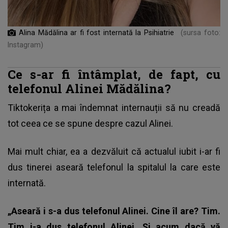
Alina Mădălina ar fi fost internată la Psihiatrie
(sursa foto:
Instagram)
Ce s-ar fi întâmplat, de fapt, cu
telefonul Alinei Mădălina?
Tiktokerița a mai îndemnat internauții să nu creadă
tot ceea ce se spune despre cazul Alinei.
Mai mult chiar, ea a dezvăluit că actualul iubit i-ar fi
dus tinerei aseară telefonul la spitalul la care este
internată.
„Aseară i s-a dus telefonul Alinei. Cine îl are? Tim.
Tim i-a dus telefonul Alinei. Și acum dacă vă