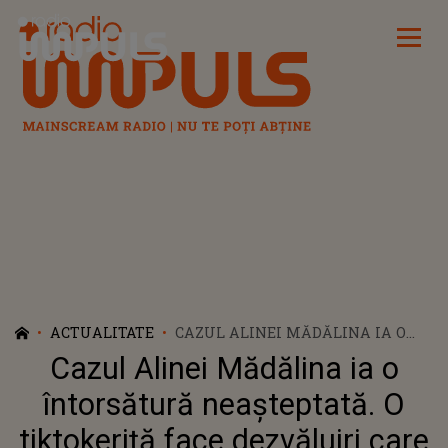
Radio Impuls
ACTUALITATE
CAZUL ALINEI MĂDĂLINA IA O
ÎNTORSĂTURĂ NEAȘTEPTATĂ. O
Cazul Alinei Mădălina ia o
TIKTOKERIȚĂ FACE DEZVĂLUIRI
CARE SCHIMBĂ TOT CE SE ȘTIA
întorsătură neașteptată. O
DESPRE FETIȚA TINEREI DE 25 DE
tiktokeriță face dezvăluiri care
ANI: „A AVUT NIȘTE PROBLEME