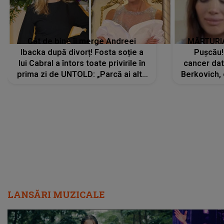
Cât de bine îi merge Andreei
MĂRTURIA
Ibacka după divorț! Fosta soție a
Pușcău!
lui Cabral a întors toate privirile în
cancer dato
prima zi de UNTOLD: „Parcă ai altă
Berkovich, 
strălucire, emani putere,
accident ru
încredere, siguranță...”
Dacă nu 
LANSĂRI MUZICALE