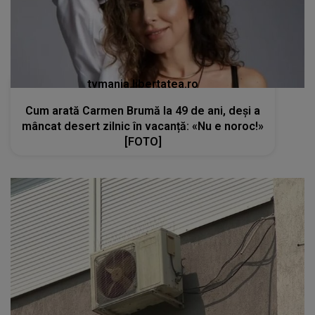
tvmania.libertatea.ro
Cum arată Carmen Brumă la 49 de ani, deși a
mâncat desert zilnic în vacanță: «Nu e noroc!»
[FOTO]