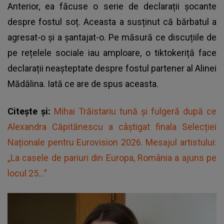
Anterior, ea făcuse o serie de declarații șocante
despre fostul soț. Aceasta a susținut că bărbatul a
agresat-o și a șantajat-o. Pe măsură ce discuțiile de
pe rețelele sociale iau amploare, o tiktokeriță face
declarații neașteptate despre fostul partener al Alinei
Mădălina. Iată ce are de spus aceasta.
Citește și:
Mihai Trăistariu tună și fulgeră după ce
Alexandra Căpitănescu a câștigat finala Selecției
Naționale pentru Eurovision 2026. Mesajul artistului:
„La casele de pariuri din Europa, România a ajuns pe
locul 25...”