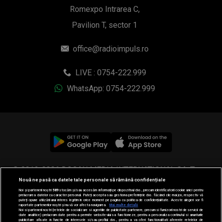
Romexpo Intrarea C,
Pavilion T, sector 1
office@radioimpuls.ro
LIVE : 0754-222.999
WhatsApp: 0754-222.999
© 2019-2026 DOGAN MEDIA INTERNATIONAL SA, Toate
Nouă ne pasă ca datele tale personale să rămână confidențiale
drepturile rezervate.
Noi și partenerii noștri
589
stocăm și/sau accesăm informații pe dispozitivul dvs., precum identificatorii cookie unici pentru
prelucrarea datelor cu caracter personal. Puteți accepta sau gestiona preferințele dvs. făcând clic mai jos, respectiv vă
puteți opune utilizării unui interes legitim în orice moment pe pagina cu politica de confidențialitate. Aceste alegeri vor fi
raportate partenerilor noștri și nu vă vor afecta navigarea.
Mai multe detalii
Noi si partenerii nostri (retelele de socializare si agentiile de publicitate partenere, precum si furnizorii nostri de servicii de
date analitice) prelucram date pentru a permite website-ului sa functioneze, pentru a personaliza continutul si anunturile
publicitare afisate in functie de interesele si/sau profilul dvs., pentru a va oferi functionalitati aferente retelelor de