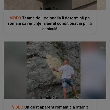
kanald2.ro
VIDEO
Teama de Legionella îi determină pe
români să renunțe la aerul condiționat în plină
caniculă
kanald2.ro
VIDEO
Un gest aparent romantic a stârnit