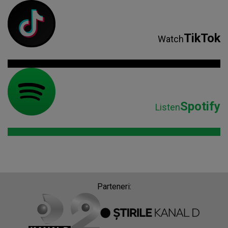
TikTok
Watch
Spotify
Listen
Parteneri: