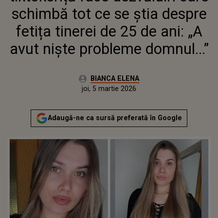
DOMNUL...”
schimbă tot ce se știa despre
fetița tinerei de 25 de ani: „A
avut niște probleme domnul...”
Autor:
BIANCA ELENA
Publicat:
joi, 5 martie 2026
Actualizat:
joi, 5 martie 2026
Adaugă-ne ca sursă preferată în Google