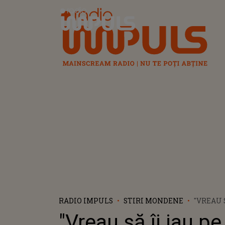
Radio Impuls
RADIO IMPULS
STIRI MONDENE
"VREAU S
TOȚI LA
"Vreau să îi iau pe 
FACEM O