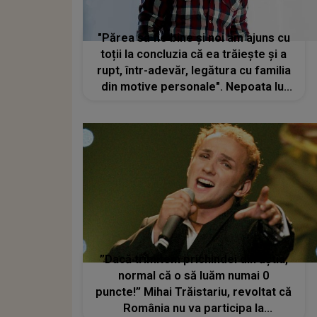
"Părea să fie bine și noi am ajuns cu
toții la concluzia că ea trăiește și a
rupt, într-adevăr, legătura cu familia
din motive personale". Nepoata lui
Mihai Trăistariu, primul semn de
viață după 5 ani de când nu se mai
știa nimic despre ea
”Dacă trimitem prichindei din ăștia,
normal că o să luăm numai 0
puncte!” Mihai Trăistariu, revoltat că
România nu va participa la