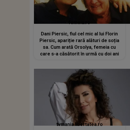
femeia.ro
Dani Piersic, fiul cel mic al lui Florin
Piersic, apariție rară alături de soția
sa. Cum arată Orsolya, femeia cu
care s-a căsătorit în urmă cu doi ani
tvmania.libertatea.ro