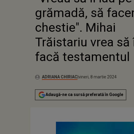
MIHAI T
grămadă, să face
VREA SĂ 
TESTAM
chestie". Mihai
Trăistariu vrea să 
facă testamentul
Autor:
Publicat:
ADRIANA CHIRIAC
vineri, 8 martie 2024
Adaugă-ne ca sursă preferată în Google