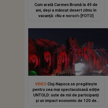
Cum arată Carmen Brumă la 49 de
ani, deși a mâncat desert zilnic în
vacanță: «Nu e noroc!» [FOTO]
kanald2.ro
VIDEO
Cluj-Napoca se pregătește
pentru cea mai spectaculoasă ediție
UNTOLD: sute de mii de participanți
și un impact economic de 120 de
milioane de euro