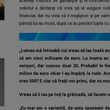
aceeași măsură se gândește și la momentul î
solistul a declarat că vrea să le asigure ru
financiar, dar nu vrea să îi neglijeze și pe oam
părinții lui au murit, după ce au pierdut lupta c
„Lumea mă întreabă cui vreau să las toată av
să am cinci milioane de euro. La mama au f
verișori, dar cunosc doar 20.
Probabil în f
milion de euro chiar l-aș împărți la rude. A
vreo 500?
E clar că frații vor primi, dar nu mus
Vreau să îi iau pe toți la grămadă, să facem 
„Eu mai am o variantă, de asta spuneam de u