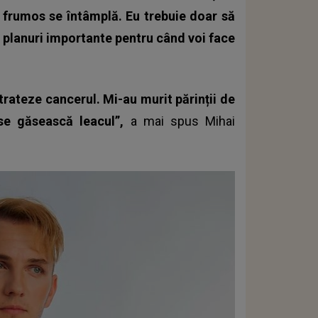
z frumos se întâmplă. Eu trebuie doar să
planuri importante pentru când voi face
trateze cancerul. Mi-au murit părinții de
se găsească leacul”,
a mai spus Mihai