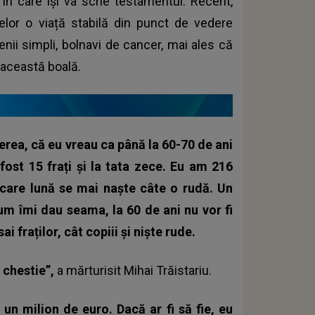
n care își va scrie testamentul. Recent,
delor o viață stabilă din punct de vedere
enii simpli, bolnavi de cancer, mai ales că
u această boală.
erea, că eu vreau ca până la 60-70 de ani
ost 15 frați și la tata zece. Eu am 216
iecare lună se mai naște câte o rudă. Un
cum îmi dau seama, la 60 de ani nu vor fi
ai fraților, cât copiii și niște rude.
o chestie”,
a mărturisit
Mihai Trăistariu.
n milion de euro. Dacă ar fi să fie, eu