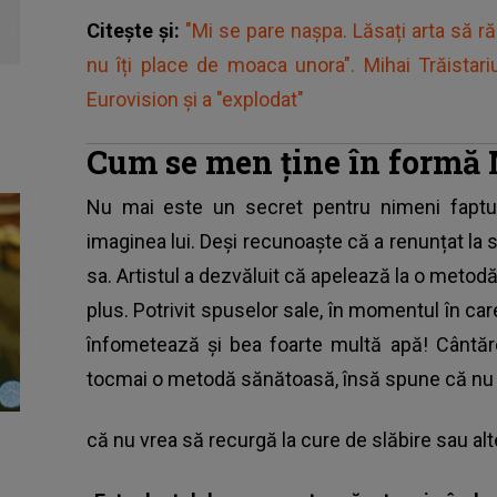
Citește și:
"Mi se pare nașpa. Lăsați arta să r
nu îți place de moaca unora". Mihai Trăistar
Eurovision și a "explodat"
Cum se men
ține în formă
Nu mai este un secret pentru nimeni faptul 
imaginea lui. Deși recunoaște că a renunțat la s
sa. Artistul a dezvăluit că apelează la o metodă
plus. Potrivit spuselor sale, în momentul în care
înfometează și bea foarte multă apă! Cântăr
tocmai o metodă sănătoasă, însă spune că nu a 
că nu vrea să recurgă la cure de slăbire sau alt