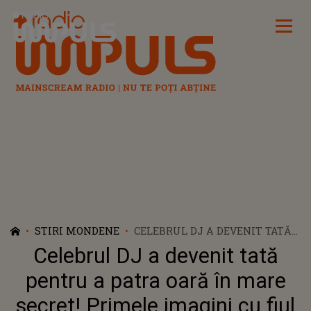
Radio Impuls
STIRI MONDENE
CELEBRUL DJ A DEVENIT TATĂ
PENTRU A PATRA OARĂ ÎN
Celebrul DJ a devenit tată
MARE SECRET! PRIMELE
IMAGINI CU FIUL LUI DAVID
pentru a patra oară în mare
GUETTA ȘI AL IUBITEI SALE,
secret! Primele imagini cu fiul
JESSICA LENON: „BINE AI VENIT