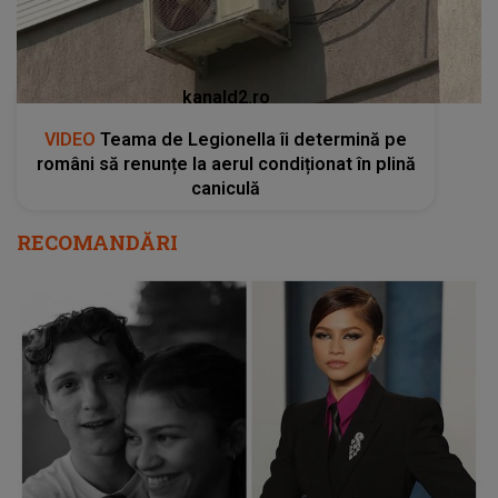
kanald2.ro
VIDEO
Teama de Legionella îi determină pe
români să renunțe la aerul condiționat în plină
caniculă
RECOMANDĂRI