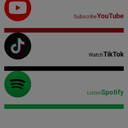
YouTube
Subscribe
TikTok
Watch
Spotify
Listen