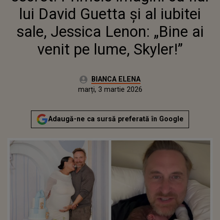
PE LUME, SKYLER!”
lui David Guetta și al iubitei
sale, Jessica Lenon: „Bine ai
venit pe lume, Skyler!”
Autor:
BIANCA ELENA
Publicat:
marți, 3 martie 2026
Actualizat:
marți, 3 martie 2026
Adaugă-ne ca sursă preferată în Google