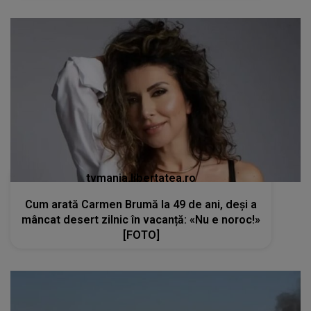
tvmania.libertatea.ro
Cum arată Carmen Brumă la 49 de ani, deși a
mâncat desert zilnic în vacanță: «Nu e noroc!»
[FOTO]