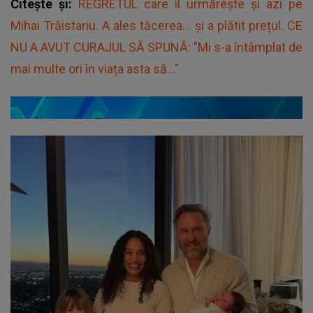
Citește și:
REGRETUL care îl urmărește și azi pe
Mihai Trăistariu. A ales tăcerea... și a plătit prețul. CE
NU A AVUT CURAJUL SĂ SPUNĂ: "Mi s-a întâmplat de
mai multe ori în viața asta să..."