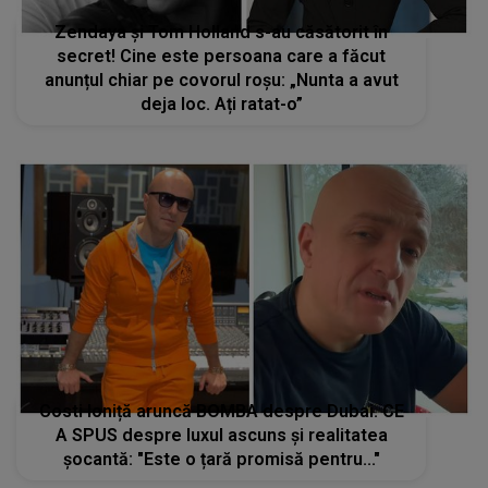
Zendaya și Tom Holland s-au căsătorit în
secret! Cine este persoana care a făcut
anunțul chiar pe covorul roșu: „Nunta a avut
deja loc. Ați ratat-o”
Costi Ioniță aruncă BOMBA despre Dubai. CE
A SPUS despre luxul ascuns și realitatea
șocantă: "Este o țară promisă pentru..."