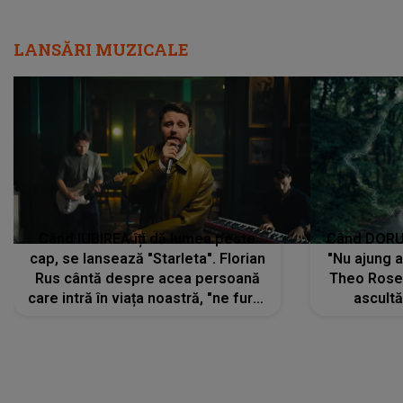
LANSĂRI MUZICALE
Când IUBIREA îți dă lumea peste
Când DORUL
cap, se lansează "Starleta". Florian
"Nu ajung 
Rus cântă despre acea persoană
Theo Rose 
care intră în viața noastră, "ne fură"
ascultă
toate PRIVIRILE, toate GÂNDURILE,
REGĂSIRI
tot UNIVERSUL și fără să ne dăm
trece pr
seama, ajunge să fie motivul
"Pentru t
pentru care zâmbim
departe 