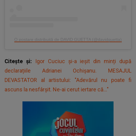
O postare distribuită de DAVID GUETTA (@davidguetta)
Citește și:
Igor Cuciuc și-a ieșit din minți după
declarațiile Adrianei Ochișanu. MESAJUL
DEVASTATOR al artistului: "Adevărul nu poate fi
ascuns la nesfârșit. Ne-ai cerut iertare că..."