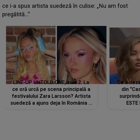
izbucnesc din senin în jurul ei, iar o situație dificilă
scapă de sub control
LINE-UP UNTOLD ONE, ziua 2. La
Ce a dezv
ce oră urcă pe scena principală a
din "Cas
festivalului Zara Larsson? Artista
surprind
suedeză a ajuns deja în România și
ESTE 
s-a filmat din camera de hotel
Alexandr
faptului 
IMED