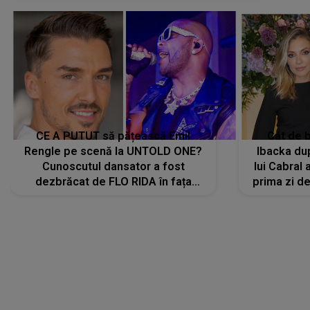
CE A PUTUT să pățească Emil
Cât de b
Rengle pe scenă la UNTOLD ONE?
Ibacka dup
Cunoscutul dansator a fost
lui Cabral a
dezbrăcat de FLO RIDA în fața
prima zi d
tuturor: „Mi-a dat hainele lui. Ce s-a
strălu
întâmplat mai exact...”
încre