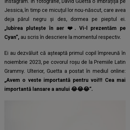
Instagram. În fotografie, David Guetta o îmbrățișa pe
Jessica, în timp ce micuțul lor nou-născut, care avea
deja părul negru și des, dormea pe pieptul ei.
„Iubirea plutește în aer ❤️. Vi-l prezentăm pe
Cyan”,
au scris în descriere la momentul respectiv.
Ei au dezvăluit că așteaptă primul copil împreună în
noiembrie 2023, pe covorul roșu de la Premiile Latin
Grammy. Ulterior, Guetta a postat în mediul online:
„Avem o veste importantă pentru voi!!! Cea mai
importantă lansare a anului 😂😂😂”.