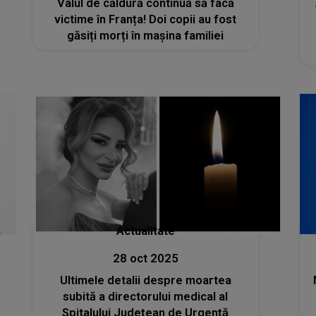
Valul de căldură continuă să facă
victime în Franța! Doi copii au fost
găsiți morți în mașina familiei
Actualitate
28 oct 2025
Ultimele detalii despre moartea
subită a directorului medical al
Spitalului Judeţean de Urgenţă