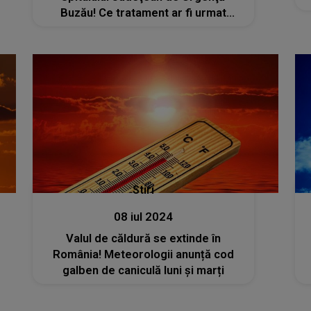
Buzău! Ce tratament ar fi urmat
chirurgul Ştefania Szabo: „Managerul
spune că se confrunta în ultima
perioadă cu oboseală accentuată”
Stiri
08 iul 2024
Valul de căldură se extinde în
România! Meteorologii anunță cod
galben de caniculă luni și marți