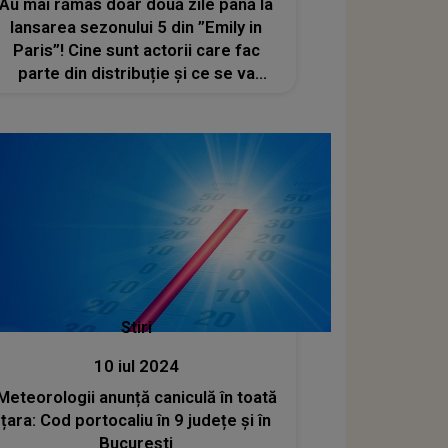
Au mai rămas doar două zile până la
lansarea sezonului 5 din ”Emily in
Paris”! Cine sunt actorii care fac
parte din distribuție și ce se va
întâmpla cu personajele îndrăgite de
toată lumea?
Stiri
10 iul 2024
Meteorologii anunță caniculă în toată
țara: Cod portocaliu în 9 județe și în
București