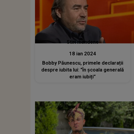
Stiri mondene
18 ian 2024
Bobby Păunescu, primele declarații
despre iubita lui: "În școala generală
eram iubiți”