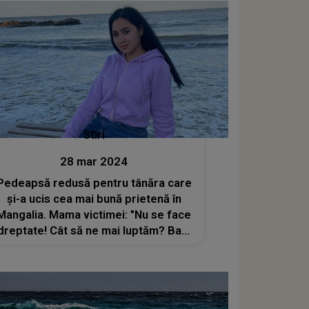
Stiri
28 mar 2024
Pedeapsă redusă pentru tânăra care
şi-a ucis cea mai bună prietenă în
Mangalia. Mama victimei: "Nu se face
dreptate! Cât să ne mai luptăm? Bani
cheltuiţi pe drumuri"