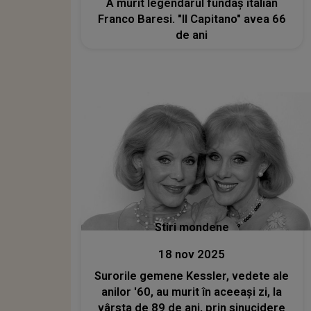
A murit legendarul fundaş italian
Franco Baresi. "Il Capitano" avea 66
de ani
Stiri mondene
18 nov 2025
Surorile gemene Kessler, vedete ale
anilor '60, au murit în aceeaşi zi, la
vârsta de 89 de ani, prin sinucidere