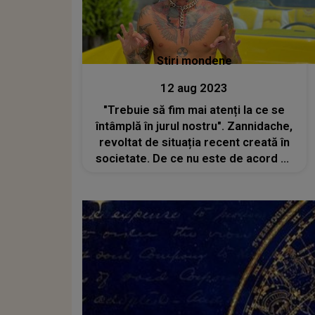
Stiri mondene
12 aug 2023
"Trebuie să fim mai atenți la ce se
întâmplă în jurul nostru". Zannidache,
revoltat de situația recent creată în
societate. De ce nu este de acord cu
stilul de muzică promovat de
Gheboasă