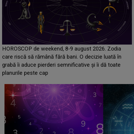
Emanuel a ținut ACEST DETALIU ASCUNS până
acum! În fața Alexandrei, concurentul din Casa Iubirii
face o MĂRTURISIRE NEAȘTEPTATĂ despre mama
sa: "I-am spus și ei în față, eu nu te iubesc pentru
că..."