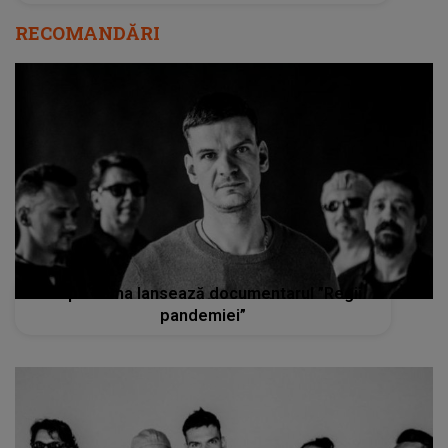
RECOMANDĂRI
Trupa Vama lansează documentarul ”Regii
pandemiei”