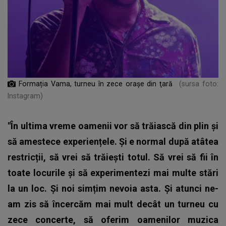
Formația Vama, turneu în zece oraşe din ţară
(sursa foto:
Instagram)
"În ultima vreme oamenii vor să trăiască din plin și
să amestece experiențele. Și e normal după atâtea
restricții, să vrei să trăiești totul. Să vrei să fii în
toate locurile și să experimentezi mai multe stări
la un loc. Și noi simțim nevoia asta. Și atunci ne-
am zis să încercăm mai mult decât un turneu cu
zece concerte, să oferim oamenilor muzica