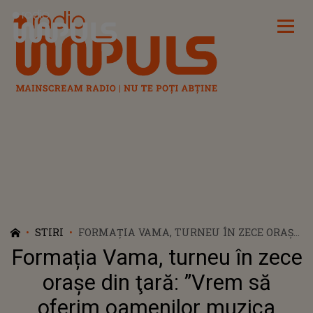
Radio Impuls
STIRI
FORMAȚIA VAMA, TURNEU ÎN ZECE ORAŞE
DIN ŢARĂ: ”VREM SĂ OFERIM OAMENILOR
Formația Vama, turneu în zece
MUZICA NOASTRĂ ÎN SPAȚII FRUMOASE”
oraşe din ţară: ”Vrem să
oferim oamenilor muzica