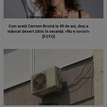
tvmania.libertatea.ro
Cum arată Carmen Brumă la 49 de ani, deși a
mâncat desert zilnic în vacanță: «Nu e noroc!»
[FOTO]
kanald2.ro