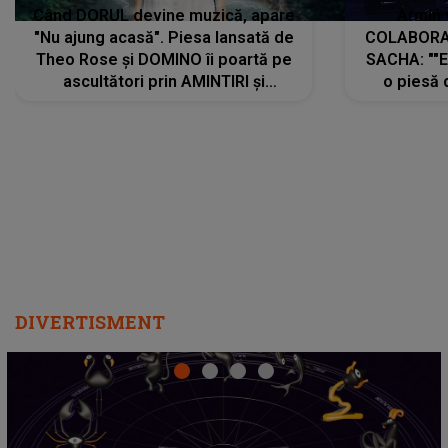
Când DORUL devine muzică, apare
Armin 
"Nu ajung acasă". Piesa lansată de
COLABORAR
Theo Rose și DOMINO îi poartă pe
SACHA: ""E
ascultători prin AMINTIRI și
o piesă 
REGĂSIRI, iar drumul emoțiilor
imediat pre
trece prin sufletul publicului:
cu mine șt
"Pentru toți cei care au plecat
păstrăm do
departe ca să le fie mai bine"
DIVERTISMENT