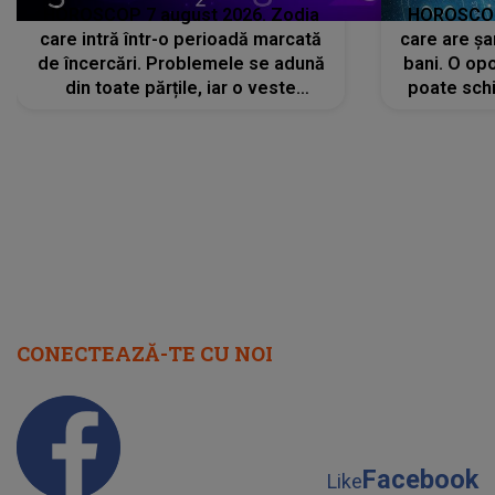
HOROSCOP 7 august 2026. Zodia
HOROSCOP 
care intră într-o perioadă marcată
care are șa
de încercări. Problemele se adună
bani. O opo
din toate părțile, iar o veste
poate schi
neașteptată îi dă planurile peste
la
cap
CONECTEAZĂ-TE CU NOI
Facebook
Like