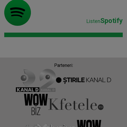
Spotify
Listen
Parteneri: