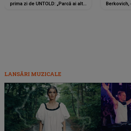
prima zi de UNTOLD: „Parcă ai altă
Berkovich, 
strălucire, emani putere,
accident ru
încredere, siguranță...”
Dacă nu 
LANSĂRI MUZICALE