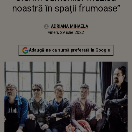
noastră în spații frumoase”
Autor:
ADRIANA MIHAELA
Publicat:
joi, 22 iulie 2021
Actualizat:
vineri, 29 iulie 2022
Adaugă-ne ca sursă preferată în Google