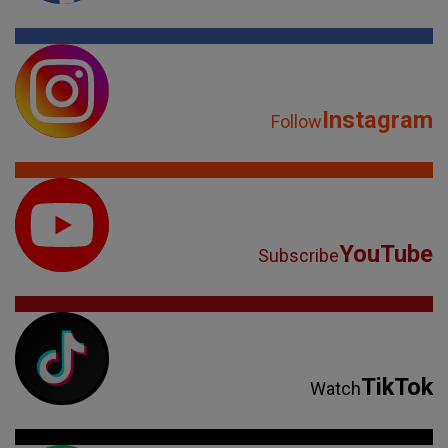
Instagram
Follow
YouTube
Subscribe
TikTok
Watch