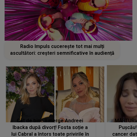
Radio Impuls cucerește tot mai mulți
ascultători: creșteri semnificative în audiență
Cât de bine îi merge Andreei
MĂRTURIA
Ibacka după divorț! Fosta soție a
Pușcău!
lui Cabral a întors toate privirile în
cancer dato