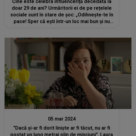
Cine este celebra influenceriță decedată la
doar 29 de ani? Urmăritorii ei de pe rețelele
sociale sunt în stare de șoc: „Odihnește-te în
pace! Sper că ești într-un loc mai bun și nu
mai suferi atât de mult”
Stiri mondene
05 mar 2024
"Dacă și-ar fi dorit liniște ar fi tăcut, nu ar fi
postat un lung metraj plin de minciuni". Laura