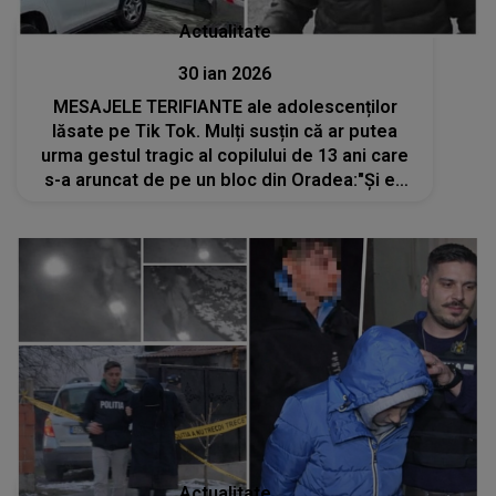
Actualitate
30 ian 2026
MESAJELE TERIFIANTE ale adolescenților
lăsate pe Tik Tok. Mulți susțin că ar putea
urma gestul tragic al copilului de 13 ani care
s-a aruncat de pe un bloc din Oradea:"Și eu
odată și-odată o s-o fac..." Apelul transmis
părinților de către profesori
Actualitate