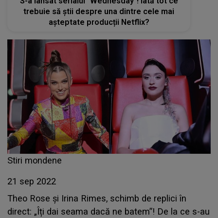
S-a lansat serialul ”Wednesday”! Iată tot ce
trebuie să știi despre una dintre cele mai
așteptate producții Netflix?
Stiri mondene
21 sep 2022
Theo Rose și Irina Rimes, schimb de replici în
direct: „Îți dai seama dacă ne batem”! De la ce s-au