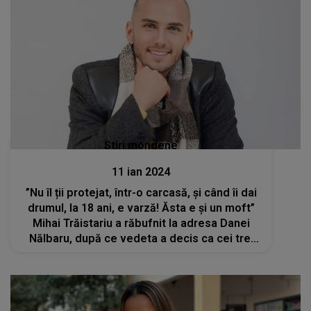
Stiri mondene
11 ian 2024
”Nu îl ții protejat, într-o carcasă, și când îi dai
drumul, la 18 ani, e varză! Ăsta e și un moft”
Mihai Trăistariu a răbufnit la adresa Danei
Nălbaru, după ce vedeta a decis ca cei trei
copii ai săi să învețe de acasă