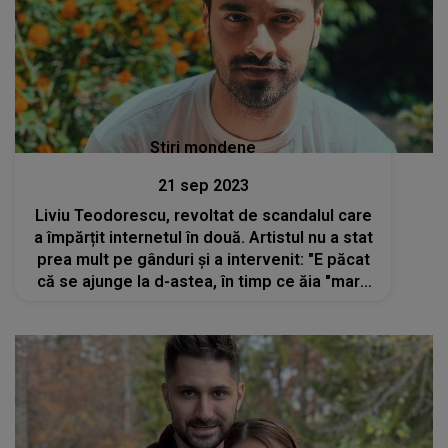
Stiri mondene
21 sep 2023
Liviu Teodorescu, revoltat de scandalul care
a împărțit internetul în două. Artistul nu a stat
prea mult pe gânduri și a intervenit: "E păcat
că se ajunge la d-astea, în timp ce ăia "mari"
stau, se uită și încasează banii adevărați"