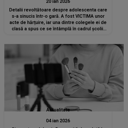
20 ian 2026
Detalii revoltătoare despre adolescenta care
s-a sinucis într-o gară. A fost VICTIMA unor
acte de hărțuire, iar una dintre colegele ei de
clasă a spus ce se întâmplă în cadrul școlii:
"Am avut familia și prietenii care m-au ajutat,
așa ajungeam ca ea"
Actualitate
04 ian 2026