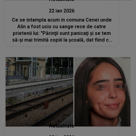
22 ian 2026
Ce se intampla acum in comuna Cenei unde
Alin a fost ucis cu sange rece de catre
prietenii lui: "Părinţii sunt panicaţi şi se tem
să-şi mai trimită copiii la şcoală, dat fiind că
cel de 13 ani e liber să meargă la ore"
Actualitate