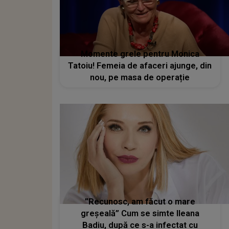
Momente grele pentru Monica
Tatoiu! Femeia de afaceri ajunge, din
nou, pe masa de operație
”Recunosc, am făcut o mare
greșeală” Cum se simte Ileana
Badiu, după ce s-a infectat cu