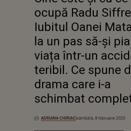
MATACHE
ocupă Radu Siffre
SĂ-ȘI P
ÎNTR-U
TERIBIL
Iubitul Oanei Mat
DESPRE 
A SCHI
la un pas să-și pi
VIAȚA
viața într-un acci
teribil. Ce spune 
drama care i-a
schimbat complet
Publicat:
Autor:
joi, 8 februarie 2024
Actualizat:
ADRIANA CHIRIAC
sâmbătă, 8 februarie 2025