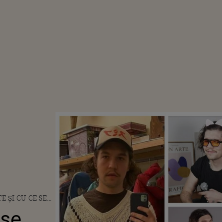
E ȘI CU CE SE
ADU SIFFREDI?
 se
 OANEI