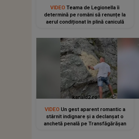
VIDEO
Teama de Legionella îi
determină pe români să renunțe la
aerul condiționat în plină caniculă
kanald2.ro
VIDEO
Un gest aparent romantic a
stârnit indignare și a declanșat o
anchetă penală pe Transfăgărășan