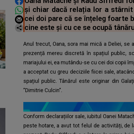
DISTRIBUIE ARTICOLUL
Oana Matache și Radu Siffredi fo
și chiar dacă relația lor a stârni
cei doi pare că se înțeleg foarte b
cine este și cu ce se ocupă tânăru
Anul trecut, Oana, sora mai mică a Deliei, se a
prezență mereu discretă în spațiul public, s
mariajului ei, ea mutându-se cu cei doi copii 
a acceptat cu greu deciziile fiicei sale, atacâ
spațiul public. Tânărul este originar din Galaț
”Dimitrie Culcin”.
Conform declarațiilor sale, iubitul Oanei Matach
peste hotare, a avut tot felul de activități, de 