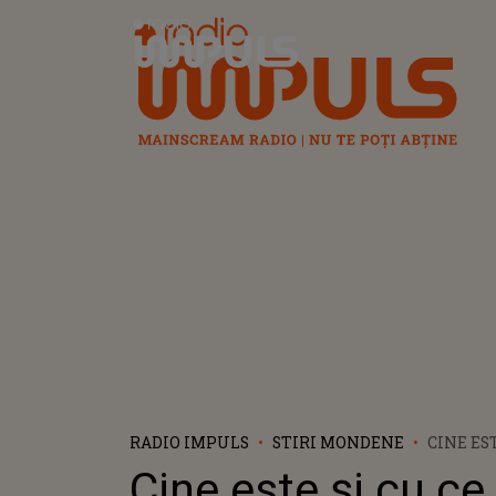
Radio Impuls
RADIO IMPULS
STIRI MONDENE
CINE EST
OCUPĂ R
Cine este și cu ce
IUBITUL