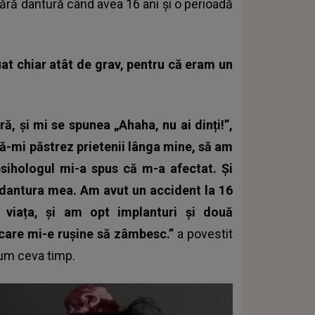
fără dantură
când avea 16 ani și o perioadă
uat chiar atât de grav, pentru că eram un
ă, și mi se spunea „Ahaha, nu ai dinți!”,
 să-mi păstrez prietenii lânga mine, să am
psihologul mi-a spus că m-a afectat. Și
e dantura mea. Am avut un accident la 16
 viața, și am opt implanturi și două
 care mi-e rușine să zâmbesc.”
a povestit
cum ceva timp.