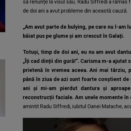
să renunțe la visul său.
Radu Siffredi a rămas 
de doi ani a avut probleme din această cauză.
„Am avut parte de bulying, pe care nu l-am l
băiat pus pe glume și am crescut în Galați.
Totuși, timp de doi ani, eu nu am avut dantur
„Îți cad dinții din gură!”. Carisma m-a ajutat
prietenă în vremea aceea. Ani mai târziu, 
până în ziua de azi sunt foarte conștient d
ani și mi-am pierdut dantura și aproape
reconstrucții faciale. Am unele momente în
amintit
Radu Siffredi
, iubitul Oanei Matache, a