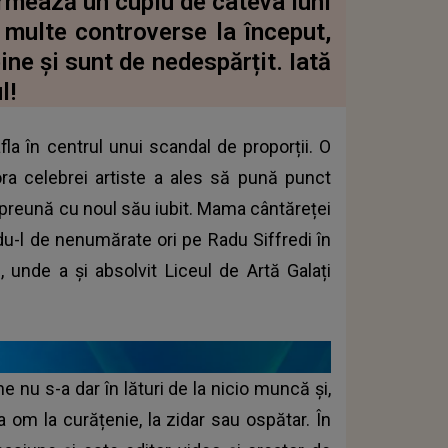
rmează un cuplu de câteva luni
t multe controverse la început,
ine și sunt de nedespărțit. Iată
l!
fla în centrul unui scandal de proporții. O
ora celebrei artiste a ales să pună punct
împreună cu noul său iubit. Mama cântăreței
ndu-l de nenumărate ori pe Radu Siffredi în
i, unde a și absolvit Liceul de Artă Galați
e nu s-a dar în lături de la nicio muncă și,
la om la curățenie, la zidar sau ospătar. În