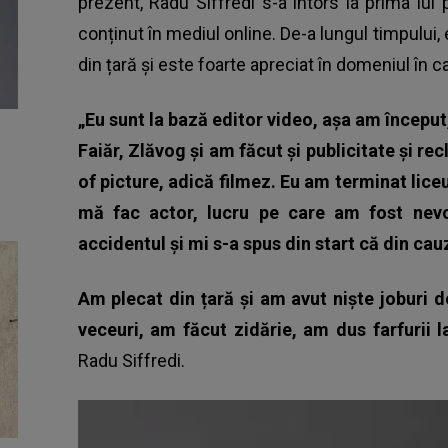
prezent, Radu Siffredi s-a întors la prima lui
conținut în mediul online. De-a lungul timpului, 
din țară și este foarte apreciat în domeniul în c
„Eu sunt la bază editor video, așa am început
Faiăr, Zlăvog și am făcut și publicitate și r
of picture, adică filmez. Eu am terminat liceu
mă fac actor, lucru pe care am fost nev
accidentul și mi s-a spus din start că din cau
Am plecat din țară și am avut niște joburi d
veceuri, am făcut zidărie, am dus farfurii
Radu Siffredi.