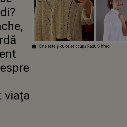
, LA UN PAS
di?
IARDĂ VIAȚA
N ACCIDENT
. CE SPUNE
ache,
DRAMA CARE I-
MBAT COMPLET
ardă
Cine este și cu ce se ocupă Radu Siffredi
dent
despre
 viața