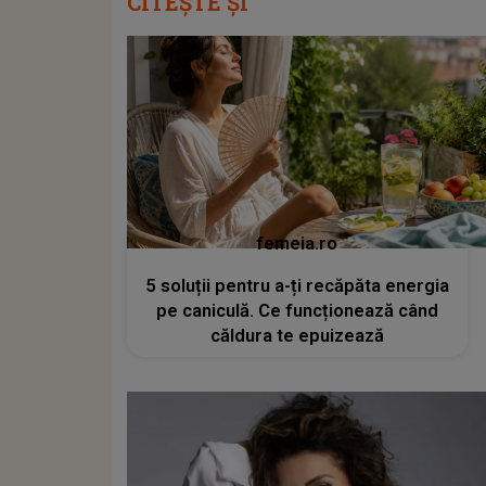
CITEȘTE ȘI
femeia.ro
5 soluții pentru a-ți recăpăta energia
pe caniculă. Ce funcționează când
căldura te epuizează