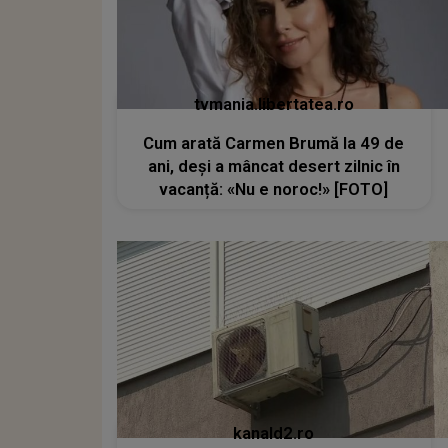
tvmania.libertatea.ro
Cum arată Carmen Brumă la 49 de
ani, deși a mâncat desert zilnic în
vacanță: «Nu e noroc!» [FOTO]
kanald2.ro