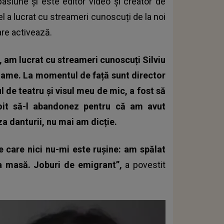
 pasiune și este editor video și creator de
el a lucrat cu streameri cunoscuți de la noi
are activează.
, am lucrat cu streameri cunoscuți Silviu
eclame. La momentul de față sunt director
l de teatru și visul meu de mic, a fost să
oit să-l abandonez pentru că am avut
za danturii, nu mai am dicție.
e care nici nu-mi este rușine: am spălat
 la masă. Joburi de emigrant”,
a povestit