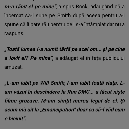
m-a rănit el pe mine”
, a spus Rock, adăugând că a
încercat să-l sune pe Smith după aceea pentru a-i
spune că îi pare rău pentru ce i s-a întâmplat dar nu a
răspuns.
„Toată lumea l-a numit târfă pe acel om... şi pe cine
a lovit el? Pe mine”,
a adăugat el în faţa publicului
amuzat.
„L-am iubit pe Will Smith, l-am iubit toată viaţa. L-
am văzut în deschidere la Run DMC... a făcut nişte
filme grozave. M-am simţit mereu legat de el. Şi
acum mă uit la „Emancipation” doar ca să-l văd cum
e biciuit”.