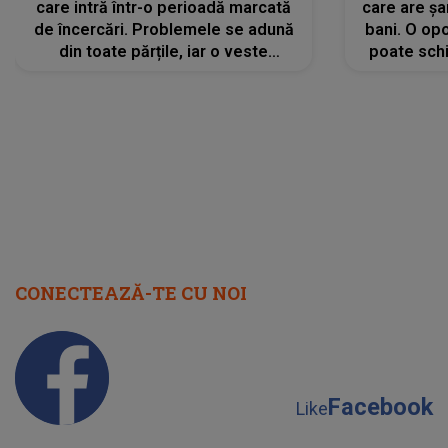
care intră într-o perioadă marcată
care are șa
de încercări. Problemele se adună
bani. O opo
din toate părțile, iar o veste
poate schi
neașteptată îi dă planurile peste
la
cap
CONECTEAZĂ-TE CU NOI
Facebook
Like