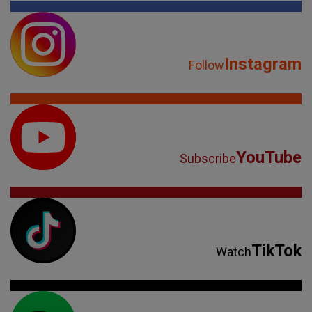
Instagram
Follow
YouTube
Subscribe
TikTok
Watch