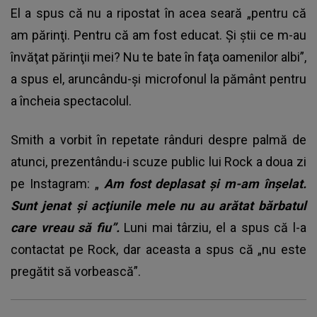
El a spus că nu a ripostat în acea seară „pentru că
am părinţi. Pentru că am fost educat. Şi ştii ce m-au
învăţat părinţii mei? Nu te bate în faţa oamenilor albi”,
a spus el, aruncându-şi microfonul la pământ pentru
a încheia spectacolul.
Smith a vorbit în repetate rânduri despre palmă de
atunci, prezentându-i scuze public lui Rock a doua zi
pe Instagram: „
Am fost deplasat şi m-am înşelat.
Sunt jenat şi acţiunile mele nu au arătat bărbatul
care vreau să fiu”.
Luni mai târziu, el a spus că l-a
contactat pe Rock, dar aceasta a spus că „nu este
pregătit să vorbească”.