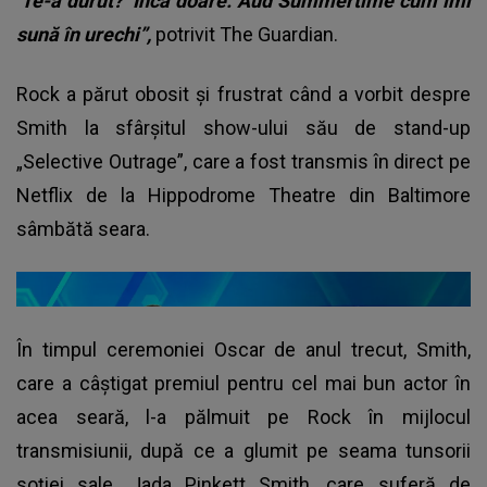
‘Te-a durut?’ Încă doare. Aud Summertime cum îmi
sună în urechi”,
potrivit The Guardian.
Rock a părut obosit şi frustrat când a vorbit despre
Smith la sfârşitul show-ului său de stand-up
„Selective Outrage”, care a fost transmis în direct pe
Netflix de la Hippodrome Theatre din Baltimore
sâmbătă seara.
În timpul ceremoniei Oscar de anul trecut, Smith,
care a câştigat premiul pentru cel mai bun actor în
acea seară, l-a pălmuit pe Rock în mijlocul
transmisiunii, după ce a glumit pe seama tunsorii
soţiei sale, Jada Pinkett Smith, care suferă de