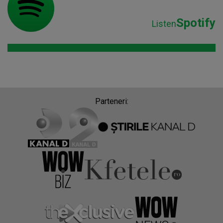
Spotify
Listen
Parteneri: