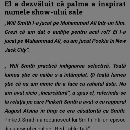
El a dezvăluit că palma a inspirat
numele show-ului sale
„Will Smith l-a jucat pe Muhammad Ali într-un film.
Crezi că am dat o audiţie pentru acel rol? El l-a
jucat pe Muhammad Ali, eu am jucat Pookie în New
Jack City”.
„
Will Smith practică indignarea selectivă. Toată
lumea ştie ce naiba s-a întâmplat. Şi toată lumea
ştie că nu am nimic de-a face cu rahatul ăsta. Nu
am avut nicio „încurcătură”, a spus el, referindu-se
la relaţia pe care Pinkett Smith a avut-o cu rapperul
August Alsina în timp ce era căsătorită cu Smith.
Pinkett Smith i-a recunoscut lui Smith într-un episod
din show-ul ei online, „Red Table Talk”.