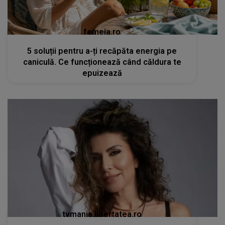
femeia.ro
5 soluții pentru a-ți recăpăta energia pe
caniculă. Ce funcționează când căldura te
epuizează
tvmania.libertatea.ro