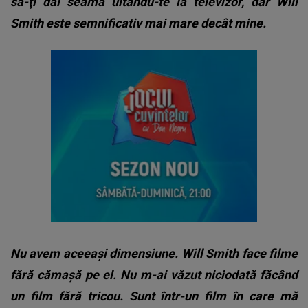
să-ţi dai seama uitându-te la televizor, dar Will
Smith este semnificativ mai mare decât mine.
Nu avem aceeaşi dimensiune. Will Smith face filme
fără cămaşă pe el. Nu m-ai văzut niciodată făcând
un film fără tricou. Sunt într-un film în care mă