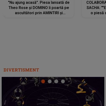
"Nu ajung acasă". Piesa lansată de
COLABORAR
Theo Rose și DOMINO îi poartă pe
SACHA: ""E
ascultători prin AMINTIRI și
o piesă 
REGĂSIRI, iar drumul emoțiilor
imediat pre
trece prin sufletul publicului:
cu mine șt
"Pentru toți cei care au plecat
păstrăm do
departe ca să le fie mai bine"
DIVERTISMENT