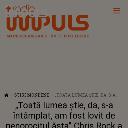
Radio Impuls
STIRI MONDENE
„TOATĂ LUMEA ŞTIE, DA, S-A
ÎNTÂMPLAT, AM FOST LOVIT DE
„Toată lumea ştie, da, s-a
NENOROCITUL ĂSTA” CHRIS
ROCK A VORBIT PENTRU PRIMA
întâmplat, am fost lovit de
DATĂ DESPRE PALMA DATĂ DE
nenorocitul ăsta” Chris Rock a
WILL SMITH