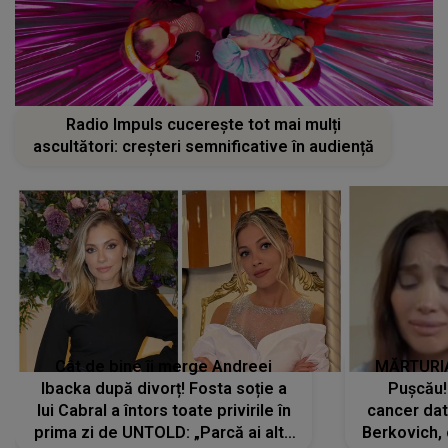
Radio Impuls cucerește tot mai mulți
ascultători: creșteri semnificative în audiență
Cât de bine îi merge Andreei
MĂRTURIA
Ibacka după divorț! Fosta soție a
Pușcău!
lui Cabral a întors toate privirile în
cancer dato
prima zi de UNTOLD: „Parcă ai altă
Berkovich, 