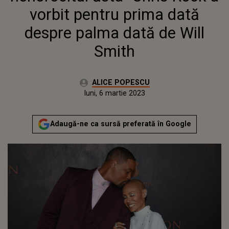
vorbit pentru prima dată
despre palma dată de Will
Smith
Autor:
ALICE POPESCU
Publicat:
duminică, 5 martie 2023
Actualizat:
luni, 6 martie 2023
Adaugă-ne ca sursă preferată în Google