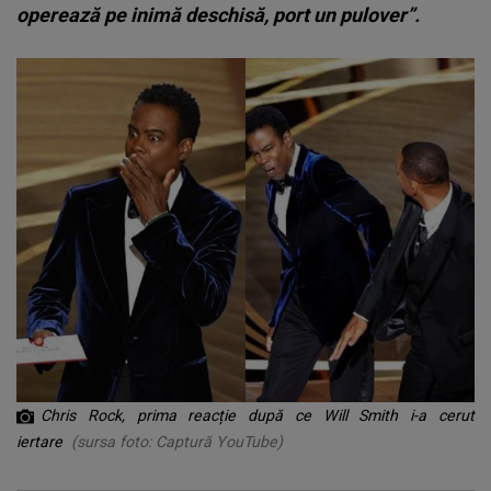
operează pe inimă deschisă, port un pulover”.
Chris Rock, prima reacție după ce Will Smith i-a cerut
iertare
(sursa foto: Captură YouTube)