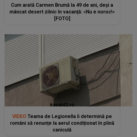
Cum arată Carmen Brumă la 49 de ani, deși a
mâncat desert zilnic în vacanță: «Nu e noroc!»
[FOTO]
kanald2.ro
VIDEO
Teama de Legionella îi determină pe
români să renunțe la aerul condiționat în plină
caniculă