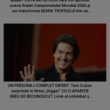
anului? LISTA ARTIȘTILOR care vor aprinde
scena finalei Campionatului Mondial 2026 și
vor transforma SEARA TROFEULUI într-un
show de neuitat: "Ceremonia de închidere va
încheia..."
TRAILER: De la imaginea cunoscută de toţi la
UN PERSONAJ COMPLET DIFERIT. Tom Cruise
surprinde în filmul „Digger” CU O APARIȚIE
GREU DE RECUNOSCUT. Look-ul schimbat şi
detaliile personajului au făcut ca mulţi fani să
privească de două ori imaginile