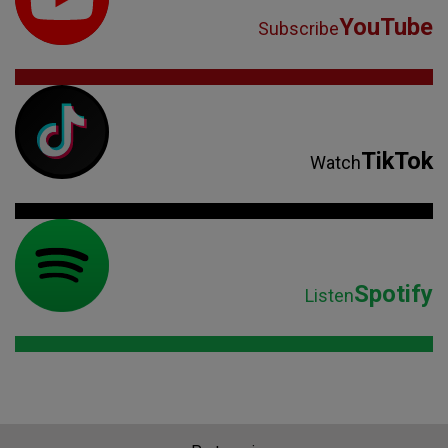
YouTube
Subscribe
TikTok
Watch
Spotify
Listen