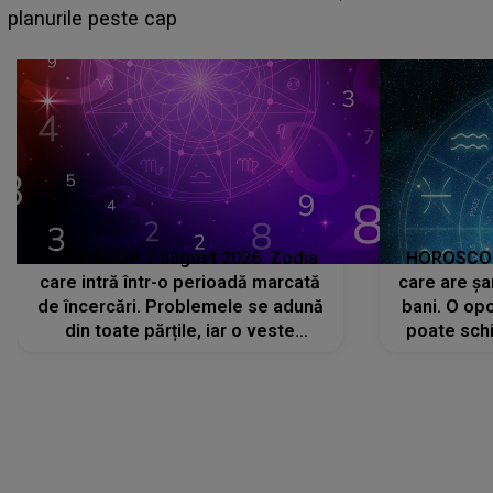
sa: "I-am spus și ei în față, eu nu te iubesc pentru
că..."
HOROSCOP 7 august 2026. Zodia
HOROSCOP 
care intră într-o perioadă marcată
care are șa
de încercări. Problemele se adună
bani. O opo
din toate părțile, iar o veste
poate schi
neașteptată îi dă planurile peste
la
cap