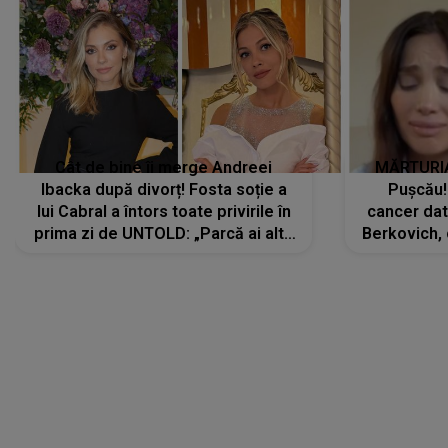
Cât de bine îi merge Andreei
MĂRTURIA
Ibacka după divorț! Fosta soție a
Pușcău!
lui Cabral a întors toate privirile în
cancer dato
prima zi de UNTOLD: „Parcă ai altă
Berkovich, 
strălucire, emani putere,
accident ru
încredere, siguranță...”
Dacă nu 