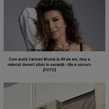
tvmania.libertatea.ro
Cum arată Carmen Brumă la 49 de ani, deși a
mâncat desert zilnic în vacanță: «Nu e noroc!»
[FOTO]