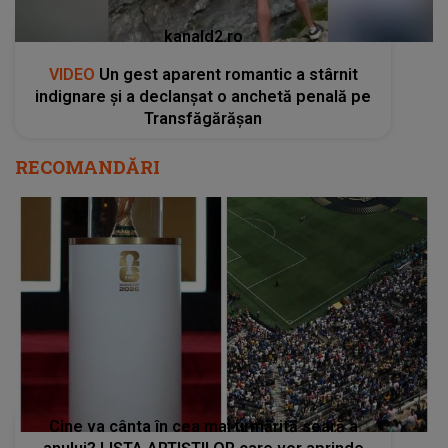
kanald2.ro
VIDEO
Un gest aparent romantic a stârnit
indignare și a declanșat o anchetă penală pe
Transfăgărășan
RECOMANDĂRI
Cine va cânta în cea mai urmărită seară a