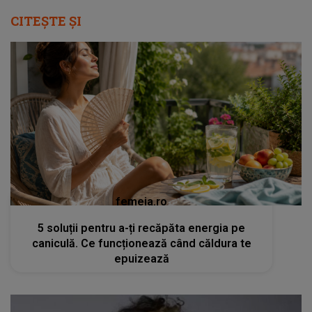
CITEȘTE ȘI
femeia.ro
5 soluții pentru a-ți recăpăta energia pe
caniculă. Ce funcționează când căldura te
epuizează