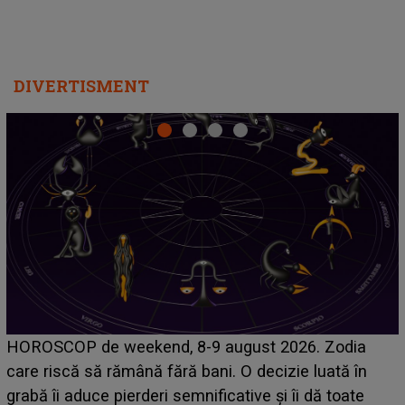
DIVERTISMENT
Emanuel a ținut ACEST DETALIU ASCUNS până
acum! În fața Alexandrei, concurentul din Casa Iubirii
face o MĂRTURISIRE NEAȘTEPTATĂ despre mama