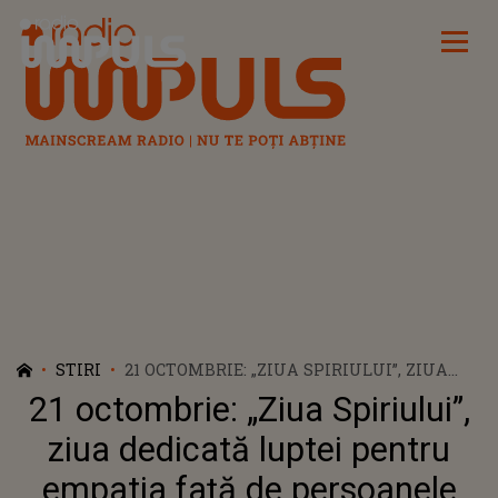
Radio Impuls
STIRI
21 OCTOMBRIE: „ZIUA SPIRIULUI”, ZIUA
DEDICATĂ LUPTEI PENTRU EMPATIA FAȚĂ
21 octombrie: „Ziua Spiriului”,
DE PERSOANELE LGBTQ
ziua dedicată luptei pentru
empatia față de persoanele