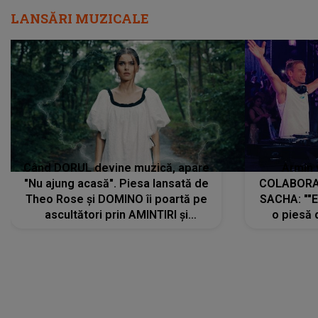
LANSĂRI MUZICALE
Când DORUL devine muzică, apare
Armin 
"Nu ajung acasă". Piesa lansată de
COLABORAR
Theo Rose și DOMINO îi poartă pe
SACHA: ""E
ascultători prin AMINTIRI și
o piesă 
REGĂSIRI, iar drumul emoțiilor
imediat pre
trece prin sufletul publicului:
cu mine șt
"Pentru toți cei care au plecat
păstrăm do
departe ca să le fie mai bine"