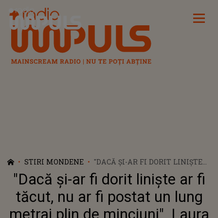
Radio Impuls
STIRI MONDENE
"DACĂ ȘI-AR FI DORIT LINIȘTE
AR FI TĂCUT, NU AR FI POSTAT
"Dacă și-ar fi dorit liniște ar fi
UN LUNG METRAJ PLIN DE
MINCIUNI". LAURA
tăcut, nu ar fi postat un lung
LAURENȚIU, REACȚIONEAZĂ
metraj plin de minciuni". Laura
DUR DUPĂ CE A VĂZUT-O PE