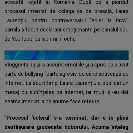
această rețetă în România. După ce a pierdut
procesul intentat de colega sa de breaslă, Laura
Laurențiu, pentru controversatul "ecler la tavă",
Jamila a făcut declarații emoționante pe canalul său
de YouTube, cu lacrimi în ochi.
Vloggerița nu și-a ascuns emoțiile și a spus că a avut
parte de bullying foarte agresiv, de când activează pe
internet. La scurt timp, Laura Laurențiu a publicat un
mesaj cu subînțeles pe internet, iar mulți și-au dat
seama imediat la ce anume face referire.
”Procesul ‘eclerul’ s-a terminat, dar e în plină
desfășurare giudecata boborului. Acuma înțeleg