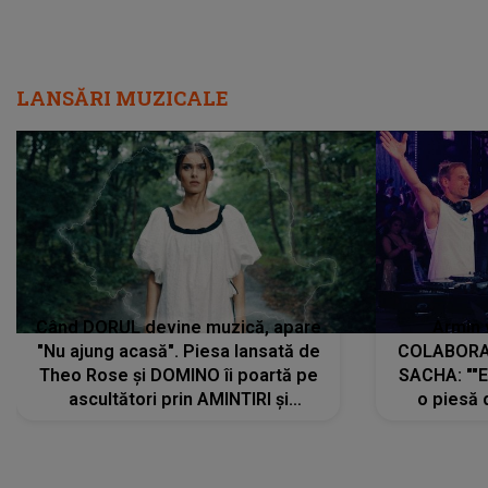
LANSĂRI MUZICALE
Când DORUL devine muzică, apare
Armin 
"Nu ajung acasă". Piesa lansată de
COLABORAR
Theo Rose și DOMINO îi poartă pe
SACHA: ""E
ascultători prin AMINTIRI și
o piesă 
REGĂSIRI, iar drumul emoțiilor
imediat pre
trece prin sufletul publicului:
cu mine șt
"Pentru toți cei care au plecat
păstrăm do