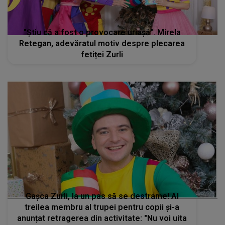
"Știu că a fost o provocare uriașă". Mirela
Retegan, adevăratul motiv despre plecarea
fetiței Zurli
Gașca Zurli, la un pas să se destrame! Al
treilea membru al trupei pentru copii și-a
anunțat retragerea din activitate: "Nu voi uita