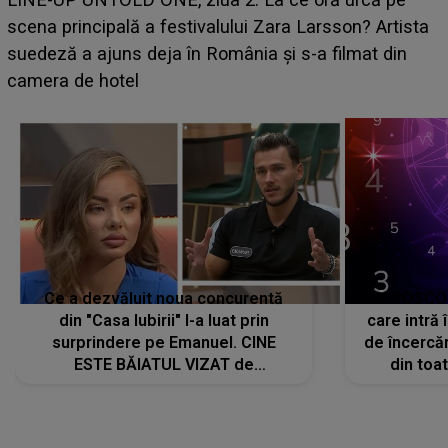
aduce tensiuni uriașe pentru o zodie! Conflictele
izbucnesc din senin în jurul ei, iar o situație dificilă
scapă de sub control
Ce a dezvăluit noua concurentă
HOROSCOP 
din "Casa Iubirii" l-a luat prin
care intră
surprindere pe Emanuel. CINE
de încercă
ESTE BĂIATUL VIZAT de
din toat
Alexandra?! Aflându-se în fața
neașteptat
faptului împlinit, A RECUNOSCUT
IMEDIAT: "Am avut..."