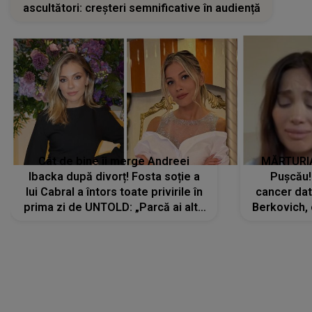
ascultători: creșteri semnificative în audiență
Cât de bine îi merge Andreei
MĂRTURIA
Ibacka după divorț! Fosta soție a
Pușcău!
lui Cabral a întors toate privirile în
cancer dato
prima zi de UNTOLD: „Parcă ai altă
Berkovich, 
strălucire, emani putere,
accident ru
încredere, siguranță...”
Dacă nu 