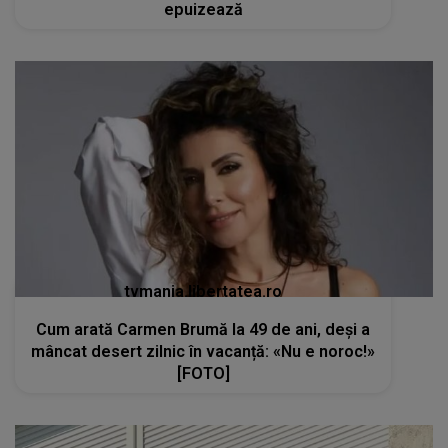
epuizează
tvmania.libertatea.ro
Cum arată Carmen Brumă la 49 de ani, deși a
mâncat desert zilnic în vacanță: «Nu e noroc!»
[FOTO]