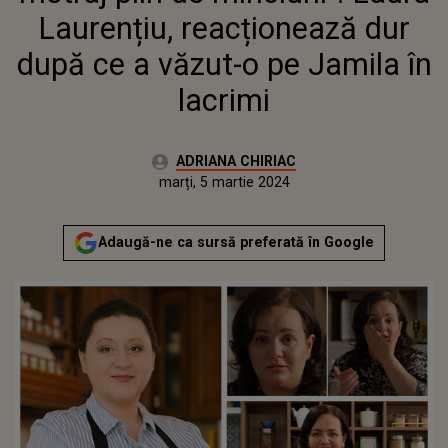
JAMILA ÎN LACRIMI
Laurențiu, reacționează dur
după ce a văzut-o pe Jamila în
lacrimi
Autor:
ADRIANA CHIRIAC
Publicat:
marți, 5 martie 2024
Adaugă-ne ca sursă preferată în Google