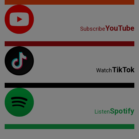
YouTube
Subscribe
TikTok
Watch
Spotify
Listen