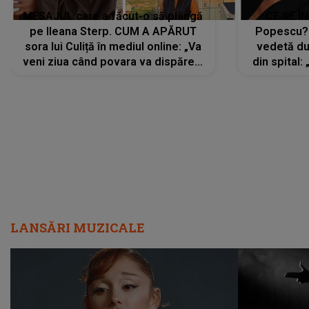
MESAJUL care a făcut-o să plângă
CE SE Î
pe Ileana Sterp. CUM A APĂRUT
Popescu?
sora lui Culiță în mediul online: „Va
vedetă du
veni ziua când povara va dispărea,
din spital:
iar lacrimile...”
LANSĂRI MUZICALE