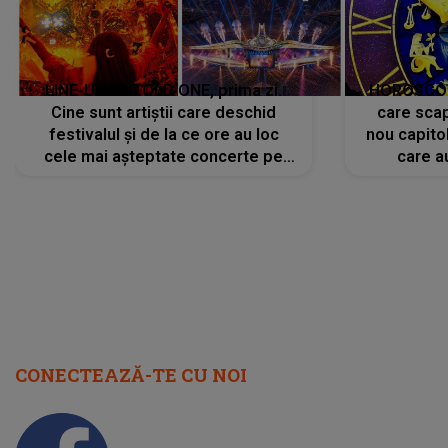
LINE-UP UNTOLD ONE, prima zi.
HOROSCOP 
Cine sunt artiștii care deschid
care scap
festivalul și de la ce ore au loc
nou capitol
cele mai așteptate concerte pe
care a
scena principală?
perioadă 
CONECTEAZĂ-TE CU NOI