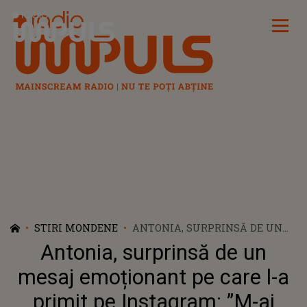
Radio Impuls
STIRI MONDENE
ANTONIA, SURPRINSĂ DE UN
MESAJ EMOȚIONANT PE CARE
Antonia, surprinsă de un
L-A PRIMIT PE INSTAGRAM: ”M-
AI SCOS DIN DEPRESIE! O SĂ-MI
mesaj emoționant pe care l-a
LIPSEȘTI...”
primit pe Instagram: ”M-ai