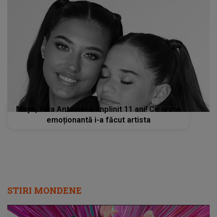
Maya, fiica Antoniei a împlinit 11 ani! Ce urare
emoționantă i-a făcut artista
STIRI MONDENE