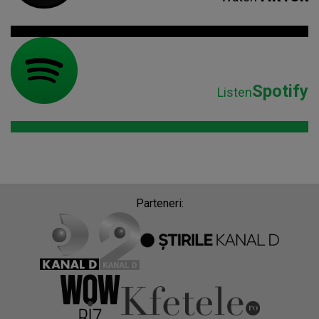
Spotify
Listen
Parteneri: