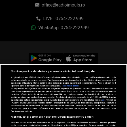
office@radioimpuls.ro
LIVE : 0754-222.999
WhatsApp: 0754-222.999
Nouă ne pasă ca datele tale personale să rămână confidențiale
© 2019-2026 DOGAN MEDIA INTERNATIONAL SA, Toate
Noi și partenerii noștri
589
stocăm și/sau accesăm informații pe dispozitivul dvs., precum identificatorii cookie unici pentru
drepturile rezervate.
prelucrarea datelor cu caracter personal. Puteți accepta sau gestiona preferințele dvs. făcând clic mai jos, respectiv vă
puteți opune utilizării unui interes legitim în orice moment pe pagina cu politica de confidențialitate. Aceste alegeri vor fi
raportate partenerilor noștri și nu vă vor afecta navigarea.
Mai multe detalii
Noi si partenerii nostri (retelele de socializare si agentiile de publicitate partenere, precum si furnizorii nostri de servicii de
date analitice) prelucram date pentru a permite website-ului sa functioneze, pentru a personaliza continutul si anunturile
publicitare afisate in functie de interesele si/sau profilul dvs., pentru a va oferi functionalitati aferente retelelor de
socializare si pentru a analiza traficul pe website. Beneficiati de drepturile prevazute de art. 15-22 din GDPR in legatura
cu prelucrarea datelor cu caracter personal. Aceste drepturi pot fi exercitate prin modalitatea indicata
aici
. Prin click pe
“ACCEPT TOATE”, acceptati folosirea tuturor Tehnologiilor de tip Cookie, care implica inclusiv acceptul dvs. cu privire la
stocarea/accesarea informatiilor de catre Vendor-ii cu care colaboram. Prin click pe “VREAU SA MODIFIC SETARILE
INDIVIDUAL” puteti schimba preferintele in mod individual, mai putin cele legate de cookie strict necesare pentru
functionarea website-ului.
Atât noi, cât și partenerii noștri prelucrăm datele pentru a oferi:
Stocarea și/sau accesarea informațiilor de pe un dispozitiv. Măsurarea performanței reclamelor. Utilizarea profilurilor
pentru selectarea conținutului personalizat. Dezvoltarea și îmbunătățirea serviciilor. Crearea profilurilor de conținut