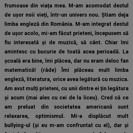
frumoase din viața mea. M-am acomodat destul
de ușor noii vieți, într-un univers nou. Știam deja
limba engleză din România. M-am integrat destul
de ușor acolo, mi-am făcut prieteni, începusem să
fiu interesată și de muzică, să cânt. Chiar îmi
amintesc cu bucurie de toată acea perioadă. La
școală era bine, îmi plăcea, dar nu eram deloc fan
matematică! (râde) Îmi plăceau mult limba
engleză, literatura, orice avea legătură cu muzica.
Am avut mulți prieteni, cu unii dintre ei țin legătura
și acum (mai ales cu cei de la liceu). Cred că ce
am preluat din societatea americană sunt
relaxarea, optimismul. Mi-a displăcut mult
bullying-ul (și eu m-am confruntat cu el), dar și