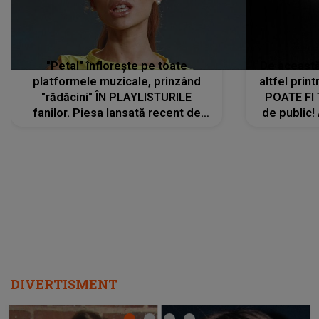
"Petal" înflorește pe toate
De această 
platformele muzicale, prinzând
altfel prin
"rădăcini" ÎN PLAYLISTURILE
POATE FI
fanilor. Piesa lansată recent de
de public!
Ariana Grande îi face pe
a lansat V
ascultători SĂ O ASCULTE PE
REPEAT
DIVERTISMENT