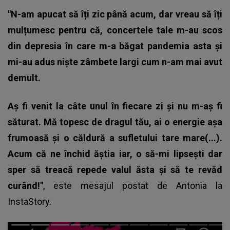
"N-am apucat să îți zic până acum, dar vreau să îți
mulțumesc pentru că, concertele tale m-au scos
din depresia în care m-a băgat pandemia asta și
mi-au adus niște zâmbete largi cum n-am mai avut
demult.
Aș fi venit la câte unul în fiecare zi și nu m-aș fi
săturat. Mă topesc de dragul tău, ai o energie așa
frumoasă și o căldură a sufletului tare mare(...).
Acum că ne închid ăștia iar, o să-mi lipsești dar
sper să treacă repede valul ăsta și să te revăd
curând!"
, este mesajul postat de
Antonia
la
InstaStory.