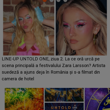
Ce a dezvăluit noua concurentă din "Casa Iubirii" l-a
luat prin surprindere pe Emanuel. CINE ESTE
BĂIATUL VIZAT de Alexandra?! Aflându-se în fața
faptului împlinit, A RECUNOSCUT IMEDIAT: "Am
avut..."