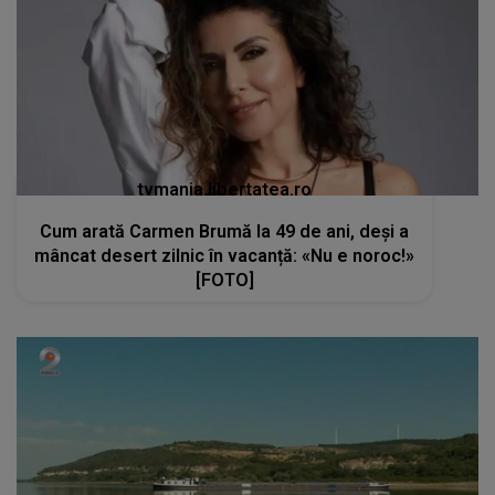
tvmania.libertatea.ro
Cum arată Carmen Brumă la 49 de ani, deși a
mâncat desert zilnic în vacanță: «Nu e noroc!»
[FOTO]