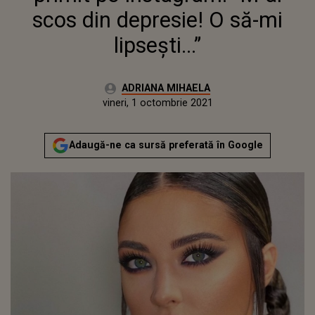
scos din depresie! O să-mi
lipsești...”
Autor:
ADRIANA MIHAELA
Publicat:
vineri, 1 octombrie 2021
Adaugă-ne ca sursă preferată în Google