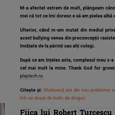
M-a afectat extrem de mult, plângeam când
mei că tot ce îmi doresc e să am pielea albă 
Ulterior, când m-am mutat din mediul privat
acest bullying venea din preconcepții rasiste
învățate de la părinți sau alți colegi.
După ce am înțeles asta, complexul meu s-a t
cel mai mult la mine. Thank God for grow
playtech.ro.
Citește și:
Gheboasă are din nou probleme cu 
într-un dosar de trafic de droguri
Fiica lui Robert Turcescu 