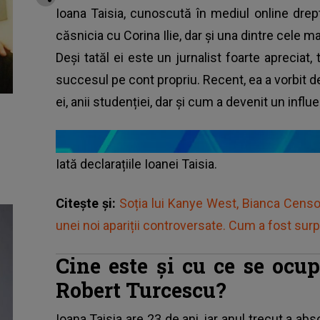
Ioana Taisia, cunoscută în mediul online drep
căsnicia cu Corina Ilie, dar și una dintre cele m
Deși tatăl ei este un jurnalist foarte apreciat,
succesul pe cont propriu. Recent, ea a vorbit de
ei, anii studenției, dar și cum a devenit un influ
Iată declarațiile Ioanei Taisia.
Citește și:
Soția lui Kanye West, Bianca Censor
unei noi apariții controversate. Cum a fost sur
Cine este și cu ce se ocup
Robert Turcescu?
Ioana Taisia are 23 de ani, iar anul trecut a ab