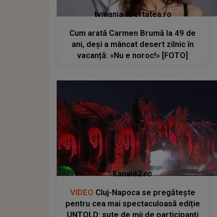
tvmania.libertatea.ro
Cum arată Carmen Brumă la 49 de
ani, deși a mâncat desert zilnic în
vacanță: «Nu e noroc!» [FOTO]
kanald2.ro
VIDEO
Cluj-Napoca se pregătește
pentru cea mai spectaculoasă ediție
UNTOLD: sute de mii de participanți