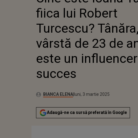
TÂNĂRA,
fiica lui Robert
23 DE AN
INFLUE
SUCCES
Turcescu? Tânăra,
vârstă de 23 de an
este un influencer
succes
Publicat:
Autor:
duminică, 3 martie 2024
Actualizat:
BIANCA ELENA
luni, 3 martie 2025
Adaugă-ne ca sursă preferată în Google