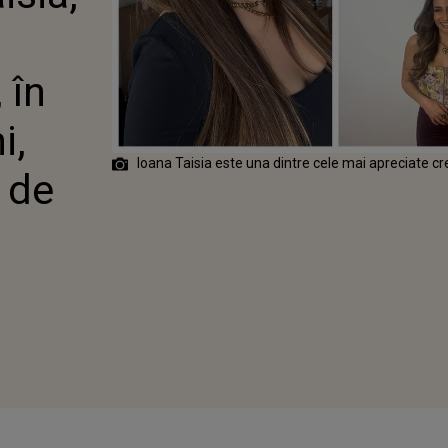
 ÎN VÂRSTĂ DE
I, ESTE UN
NCER DE
 în
i,
Ioana Taisia este una dintre cele mai apreciate cr
 de