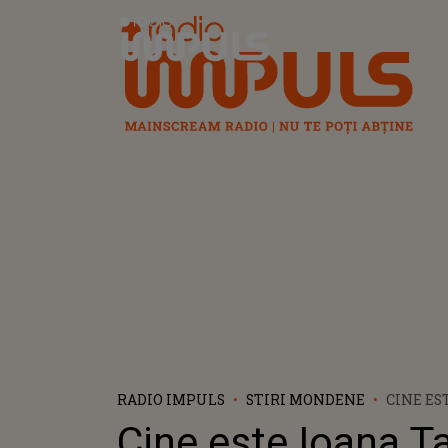
Radio Impuls
RADIO IMPULS
STIRI MONDENE
CINE ES
TAISIA, 
Cine este Ioana Ta
ROBERT