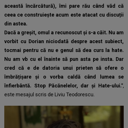
această încărcătură), îmi pare rău când văd că
ceea ce construiește acum este atacat cu discuții
din astea.
Dacă a greșit, omul a recunoscut și s-a căit. Nu am
vorbit cu Dorian niciodată despre acest subiect,
tocmai pentru că nu e genul să dea curs la hate.
Nu am vb cu el înainte să pun asta pe insta. Dar
cred că e de datoria unui prieten să ofere o
îmbrățișare și o vorba caldă când lumea se
înfierbântă. Stop Păcănelelor, dar și Hate-ului."
,
este mesajul scris de
Liviu Teodorescu
.