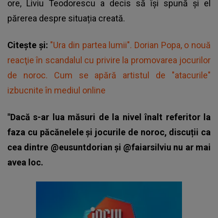
ore, Liviu Teodorescu a decis să își spună și el
părerea despre situația creată.
Citește și:
"Ura din partea lumii". Dorian Popa, o nouă
reacţie în scandalul cu privire la promovarea jocurilor
de noroc. Cum se apără artistul de "atacurile"
izbucnite în mediul online
"Dacă s-ar lua măsuri de la nivel înalt referitor la
faza cu păcănelele și jocurile de noroc, discuții ca
cea dintre @eusuntdorian și @faiarsilviu nu ar mai
avea loc.