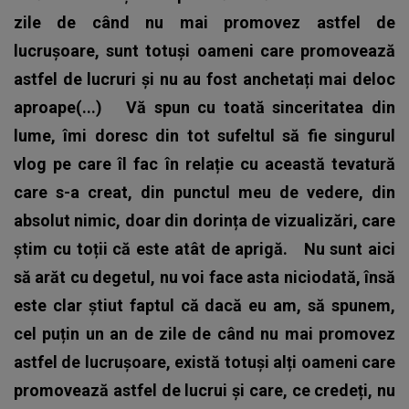
zile de când nu mai promovez astfel de
lucrușoare, sunt totuși oameni care promovează
astfel de lucruri și nu au fost anchetați mai deloc
aproape(...)
Vă spun cu toată sinceritatea din
lume, îmi doresc din tot sufeltul să fie singurul
vlog pe care îl fac în relație cu această tevatură
care s-a creat, din punctul meu de vedere, din
absolut nimic, doar din dorința de vizualizări, care
știm cu toții că este atât de aprigă.
Nu sunt aici
să arăt cu degetul, nu voi face asta niciodată, însă
este clar știut faptul că dacă eu am, să spunem,
cel puțin un an de zile de când nu mai promovez
astfel de lucrușoare, există totuși alți oameni care
promovează astfel de lucrui și care, ce credeți, nu