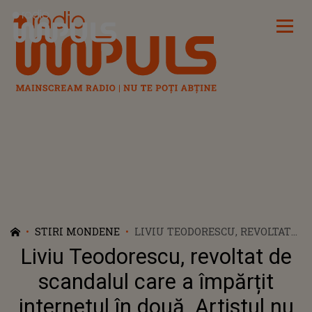
Radio Impuls
STIRI MONDENE
LIVIU TEODORESCU, REVOLTAT
DE SCANDALUL CARE A
Liviu Teodorescu, revoltat de
ÎMPĂRȚIT INTERNETUL ÎN
DOUĂ. ARTISTUL NU A STAT
scandalul care a împărțit
PREA MULT PE GÂNDURI ȘI A
internetul în două. Artistul nu
INTERVENIT: "E PĂCAT CĂ SE