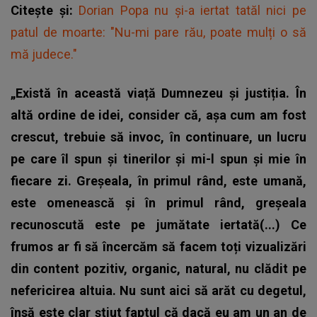
Citește și:
Dorian Popa nu și-a iertat tatăl nici pe
patul de moarte: "Nu-mi pare rău, poate mulți o să
mă judece."
„Există în această viață Dumnezeu și justiția. În
altă ordine de idei, consider că, așa cum am fost
crescut, trebuie să invoc, în continuare, un lucru
pe care îl spun și tinerilor și mi-l spun și mie în
fiecare zi. Greșeala, în primul rând, este umană,
este omenească și în primul rând, greșeala
recunoscută este pe jumătate iertată(...) Ce
frumos ar fi să încercăm să facem toți vizualizări
din content pozitiv, organic, natural, nu clădit pe
nefericirea altuia. Nu sunt aici să arăt cu degetul,
însă este clar știut faptul că dacă eu am un an de