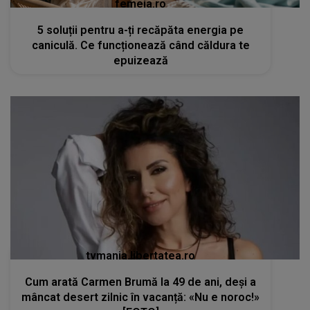
femeia.ro
5 soluții pentru a-ți recăpăta energia pe
caniculă. Ce funcționează când căldura te
epuizează
tvmania.libertatea.ro
Cum arată Carmen Brumă la 49 de ani, deși a
mâncat desert zilnic în vacanță: «Nu e noroc!»