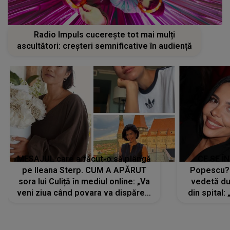
Radio Impuls cucerește tot mai mulți
ascultători: creșteri semnificative în audiență
MESAJUL care a făcut-o să plângă
CE SE Î
pe Ileana Sterp. CUM A APĂRUT
Popescu?
sora lui Culiță în mediul online: „Va
vedetă du
veni ziua când povara va dispărea,
din spital:
iar lacrimile...”