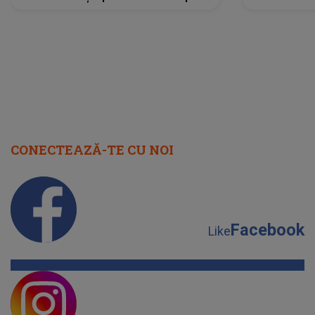
scena principală?
perioadă 
CONECTEAZĂ-TE CU NOI
Facebook
Like