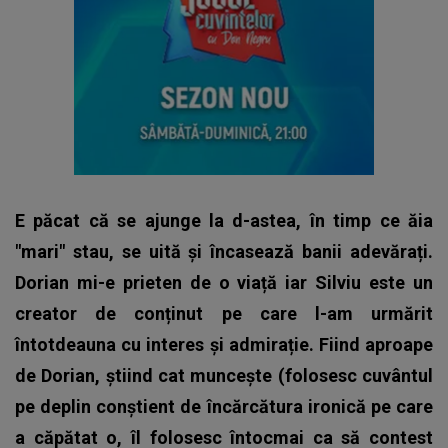
E păcat că se ajunge la d-astea, în timp ce ăia
"mari" stau, se uită și încasează banii adevărați.
Dorian mi-e prieten de o viață iar Silviu este un
creator de conținut pe care l-am urmărit
întotdeauna cu interes și admirație. Fiind aproape
de Dorian, știind cat muncește (folosesc cuvântul
pe deplin conștient de încărcătura ironică pe care
a căpătat o, îl folosesc întocmai ca să contest