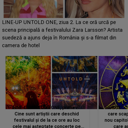
Ce a dezvăluit noua concurentă din "Casa Iubirii" l-a
luat prin surprindere pe Emanuel. CINE ESTE
BĂIATUL VIZAT de Alexandra?! Aflându-se în fața
faptului împlinit, A RECUNOSCUT IMEDIAT: "Am
avut..."
LINE-UP UNTOLD ONE, prima zi.
HOROSCOP 
Cine sunt artiștii care deschid
care scap
festivalul și de la ce ore au loc
nou capitol
cele mai așteptate concerte pe
care a