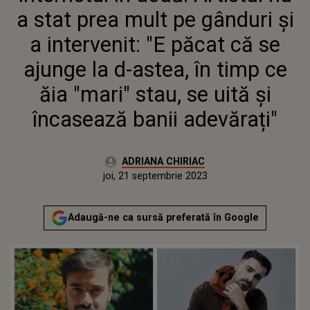
AJUNGE LA D-ASTEA, ÎN TIMP
a stat prea mult pe gânduri și
CE ĂIA "MARI" STAU, SE UITĂ ȘI
ÎNCASEAZĂ BANII ADEVĂRAȚI"
a intervenit: "E păcat că se
ajunge la d-astea, în timp ce
ăia "mari" stau, se uită și
încasează banii adevărați"
Autor:
ADRIANA CHIRIAC
Publicat:
joi, 21 septembrie 2023
Actualizat:
joi, 21 septembrie 2023
Adaugă-ne ca sursă preferată în Google