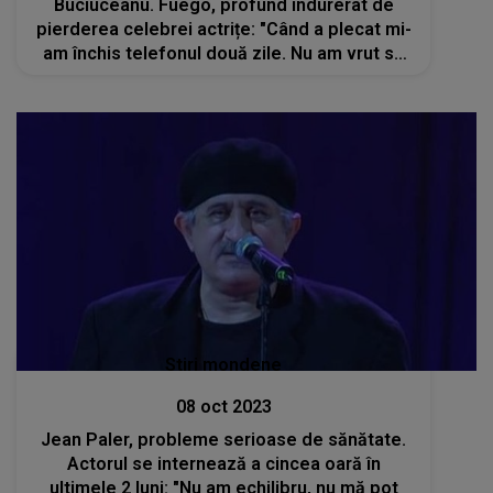
Buciuceanu. Fuego, profund îndurerat de
pierderea celebrei actrițe: "Când a plecat mi-
am închis telefonul două zile. Nu am vrut să
vorbesc cu nimeni"
Stiri mondene
08 oct 2023
Jean Paler, probleme serioase de sănătate.
Actorul se internează a cincea oară în
ultimele 2 luni: "Nu am echilibru, nu mă pot