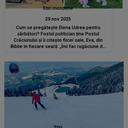
Stiri mondene
29 nov 2025
Cum se pregătește Elena Udrea pentru
sărbători? Fostul politician ține Postul
Crăciunului și îi citește fiicei sale, Eva, din
Biblie în fiecare seară: „Îmi fac rugăciune de
trei ori pe zi”
Stiri