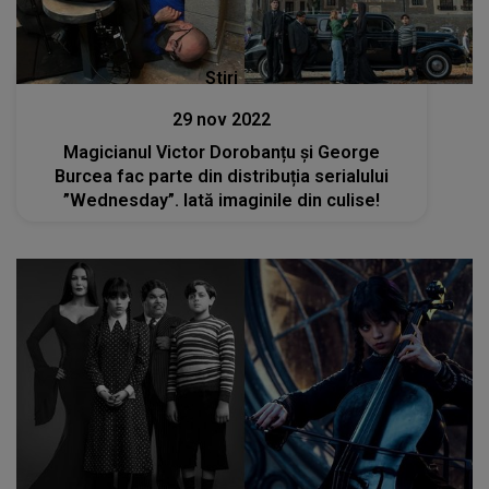
Stiri
29 nov 2022
Magicianul Victor Dorobanțu și George
Burcea fac parte din distribuția serialului
”Wednesday”. Iată imaginile din culise!