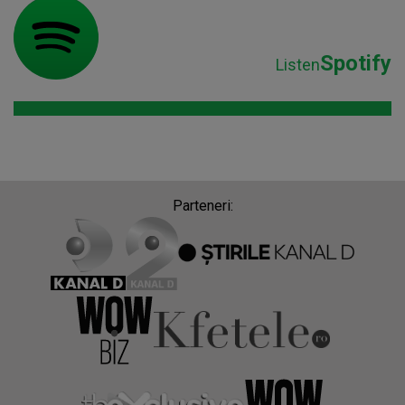
Spotify
Listen
Parteneri: