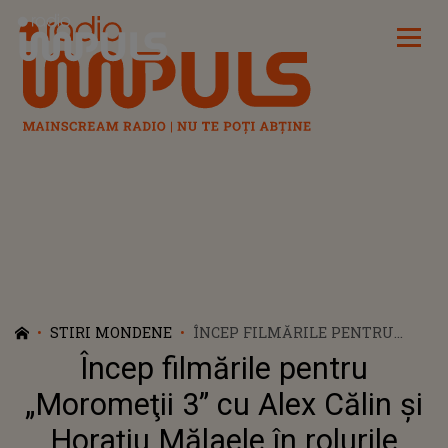
Radio Impuls
STIRI MONDENE
ÎNCEP FILMĂRILE PENTRU
„MOROMEŢII 3” CU ALEX CĂLIN
Încep filmările pentru
ŞI HORAŢIU MĂLAELE ÎN
ROLURILE PRINCIPALE
„Moromeţii 3” cu Alex Călin şi
Horaţiu Mălaele în rolurile