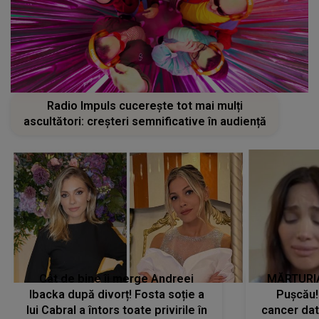
Radio Impuls cucerește tot mai mulți
ascultători: creșteri semnificative în audiență
Cât de bine îi merge Andreei
MĂRTURIA
Ibacka după divorț! Fosta soție a
Pușcău!
lui Cabral a întors toate privirile în
cancer dato