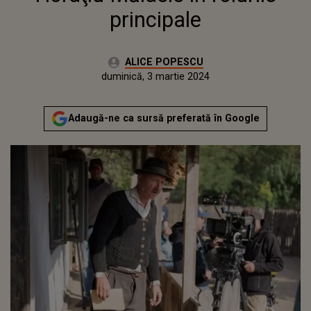
principale
Autor:
ALICE POPESCU
Publicat:
vineri, 3 martie 2023
Actualizat:
duminică, 3 martie 2024
Adaugă-ne ca sursă preferată în Google