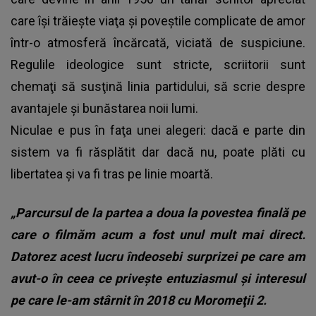
care îşi trăieşte viaţa şi poveştile complicate de amor
într-o atmosferă încărcată, viciată de suspiciune.
Regulile ideologice sunt stricte, scriitorii sunt
chemaţi să susţină linia partidului, să scrie despre
avantajele şi bunăstarea noii lumi.
Niculae e pus în faţa unei alegeri: dacă e parte din
sistem va fi răsplătit dar dacă nu, poate plăti cu
libertatea şi va fi tras pe linie moartă.
„Parcursul de la partea a doua la povestea finală pe
care o filmăm acum a fost unul mult mai direct.
Datorez acest lucru îndeosebi surprizei pe care am
avut-o în ceea ce priveşte entuziasmul şi interesul
pe care le-am stârnit în 2018 cu Moromeţii 2.