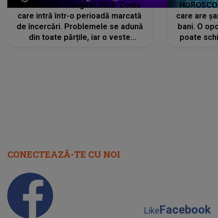
HOROSCOP 7 august 2026. Zodia
HOROSCOP 
care intră într-o perioadă marcată
care are șa
de încercări. Problemele se adună
bani. O opo
din toate părțile, iar o veste
poate schi
neașteptată îi dă planurile peste
la
cap
CONECTEAZĂ-TE CU NOI
Facebook
Like