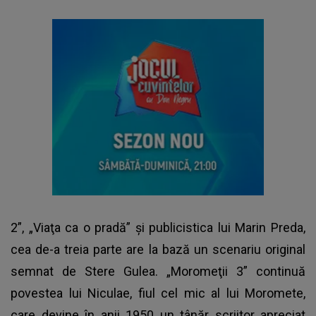
2”, „Viaţa ca o pradă” şi publicistica lui Marin Preda,
cea de-a treia parte are la bază un scenariu original
semnat de Stere Gulea. „Moromeţii 3” continuă
povestea lui Niculae, fiul cel mic al lui Moromete,
care devine în anii 1950 un tânăr scriitor apreciat