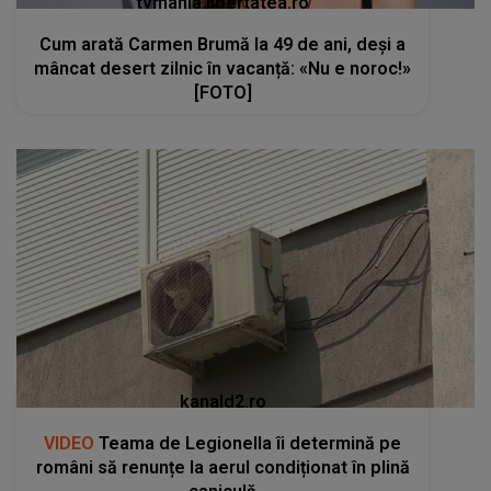
tvmania.libertatea.ro
Cum arată Carmen Brumă la 49 de ani, deși a
mâncat desert zilnic în vacanță: «Nu e noroc!»
[FOTO]
kanald2.ro
VIDEO
Teama de Legionella îi determină pe
români să renunțe la aerul condiționat în plină