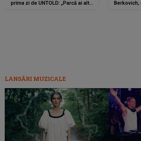
prima zi de UNTOLD: „Parcă ai altă
Berkovich, 
strălucire, emani putere,
accident ru
încredere, siguranță...”
Dacă nu 
LANSĂRI MUZICALE