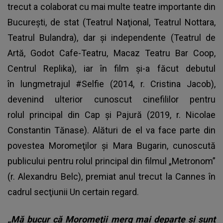
trecut a colaborat cu mai multe teatre importante din
Bucureşti, de stat (Teatrul Naţional, Teatrul Nottara,
Teatrul Bulandra), dar şi independente (Teatrul de
Artă, Godot Cafe-Teatru, Macaz Teatru Bar Coop,
Centrul Replika), iar în film şi-a făcut debutul
în lungmetrajul #Selfie (2014, r. Cristina Jacob),
devenind ulterior cunoscut cinefililor pentru
rolul principal din Cap şi Pajură (2019, r. Nicolae
Constantin Tănase). Alături de el va face parte din
povestea Moromeţilor şi Mara Bugarin, cunoscută
publicului pentru rolul principal din filmul „Metronom”
(r. Alexandru Belc), premiat anul trecut la Cannes în
cadrul secţiunii Un certain regard.
„Mă bucur că Moromeţii merg mai departe şi sunt