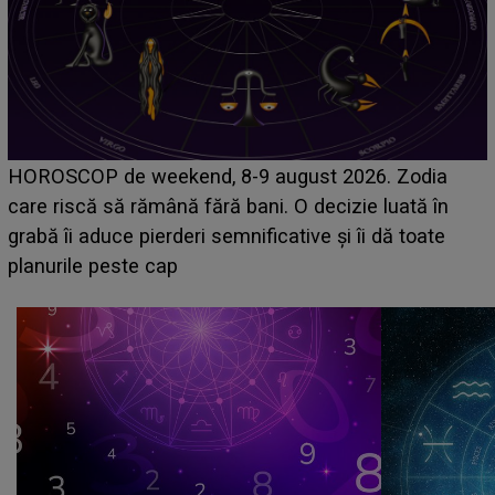
Emanuel a ținut ACEST DETALIU ASCUNS până
acum! În fața Alexandrei, concurentul din Casa Iubirii
face o MĂRTURISIRE NEAȘTEPTATĂ despre mama
sa: "I-am spus și ei în față, eu nu te iubesc pentru
că..."