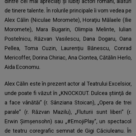
dintre cei mai apreciaţi şi iubiţi actori români, alături
de tinere talente. În rolurile principale îi vom vedea pe
Alex Călin (Niculae Moromete), Horaţiu Mălaele (Ilie
Moromete), Mara Bugarin, Olimpia Melinte, Iulian
Postelnicu, Răzvan Vasilescu, Dana Dogaru, Oana
Pellea, Toma Cuzin, Laurenţiu Bănescu, Conrad
Mericoffer, Dorina Chiriac, Ana Ciontea, Cătălin Herlo,
Aida Economu.
Alex Călin este în prezent actor al Teatrului Excelsior,
unde poate fi văzut în „KNOCKOUT. Dulcea ştiinţă de
a face vânătăi” (r. Sânziana Stoican), „Opera de trei
parale” (r. Răzvan Mazilu), „Fluturii sunt liberi” (r.
Erwin Şimşensohn) sau „#EmojiPlay”, un spectacol
de teatru coregrafic semnat de Gigi Căciuleanu. În