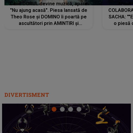
Când DORUL devine muzică, apare
Armin 
"Nu ajung acasă". Piesa lansată de
COLABORAR
Theo Rose și DOMINO îi poartă pe
SACHA: ""E
ascultători prin AMINTIRI și
o piesă 
REGĂSIRI, iar drumul emoțiilor
imediat pre
trece prin sufletul publicului:
cu mine șt
"Pentru toți cei care au plecat
păstrăm do
departe ca să le fie mai bine"
DIVERTISMENT