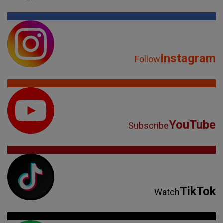
Instagram
Follow
YouTube
Subscribe
TikTok
Watch