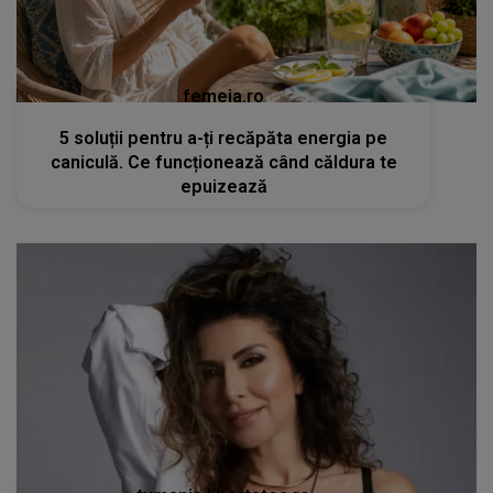
femeia.ro
5 soluții pentru a-ți recăpăta energia pe
caniculă. Ce funcționează când căldura te
epuizează