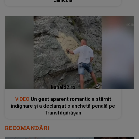
caniculă
kanald2.ro
VIDEO
Un gest aparent romantic a stârnit
indignare și a declanșat o anchetă penală pe
Transfăgărășan
RECOMANDĂRI