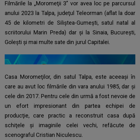
Filmările la „Moromeţii 3” vor avea loc pe parcursul
anului 2023 la Talpa, judeţul Teleorman (aflat la doar
45 de kilometri de Siliştea-Gumeşti, satul natal al
scriitorului Marin Preda) dar şi la Sinaia, Bucureşti,
Goleşti şi mai multe sate din jurul Capitalei.
Casa Moromeţilor, din satul Talpa, este aceeaşi în
care au avut loc filmările din vara anului 1985, dar şi
cele din 2017. Pentru cele din urmă a fost nevoie de
un efort impresionant din partea echipei de
producţie, care practic a reconstruit casa după
schiţele şi imaginile celei vechi, refăcute de
scenograful Cristian Niculescu.