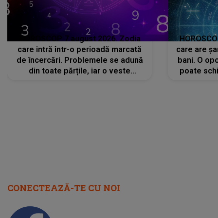
HOROSCOP 7 august 2026. Zodia
HOROSCOP 
care intră într-o perioadă marcată
care are șa
de încercări. Problemele se adună
bani. O opo
din toate părțile, iar o veste
poate schi
neașteptată îi dă planurile peste
la
cap
CONECTEAZĂ-TE CU NOI