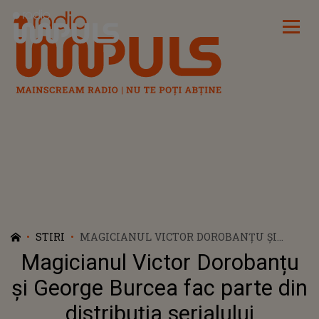
Radio Impuls
STIRI
MAGICIANUL VICTOR DOROBANȚU ȘI
GEORGE BURCEA FAC PARTE DIN
Magicianul Victor Dorobanțu
DISTRIBUȚIA SERIALULUI ”WEDNESDAY”.
IATĂ IMAGINILE DIN CULISE!
și George Burcea fac parte din
distribuția serialului