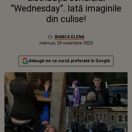
”Wednesday”. Iată imaginile
din culise!
Autor:
BIANCA ELENA
Publicat:
marți, 29 noiembrie 2022
Actualizat:
miercuri, 29 noiembrie 2023
Adaugă-ne ca sursă preferată în Google