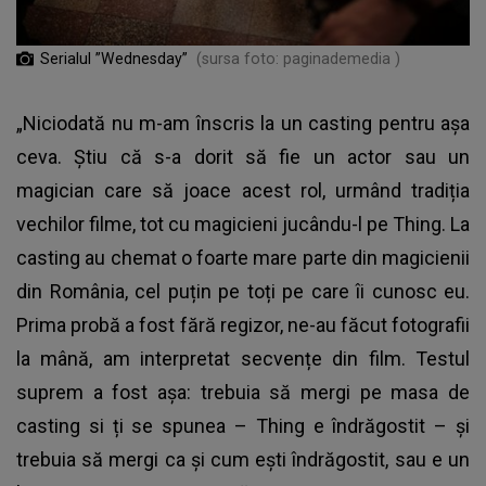
Serialul ”Wednesday”
(sursa foto: paginademedia )
„Niciodată nu m-am înscris la un casting pentru așa
ceva. Știu că s-a dorit să fie un actor sau un
magician care să joace acest rol, urmând tradiția
vechilor filme, tot cu magicieni jucându-l pe Thing. La
casting au chemat o foarte mare parte din magicienii
din România, cel puțin pe toți pe care îi cunosc eu.
Prima probă a fost fără regizor, ne-au făcut fotografii
la mână, am interpretat secvențe din film. Testul
suprem a fost așa: trebuia să mergi pe masa de
casting si ți se spunea – Thing e îndrăgostit – și
trebuia să mergi ca și cum ești îndrăgostit, sau e un