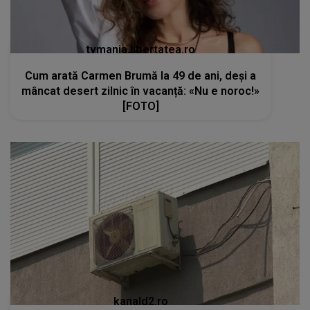
tvmania.libertatea.ro
Cum arată Carmen Brumă la 49 de ani, deși a
mâncat desert zilnic în vacanță: «Nu e noroc!»
[FOTO]
kanald2.ro