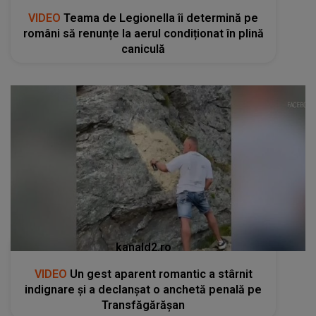
VIDEO
Teama de Legionella îi determină pe
români să renunțe la aerul condiționat în plină
caniculă
kanald2.ro
VIDEO
Un gest aparent romantic a stârnit
indignare și a declanșat o anchetă penală pe
Transfăgărășan