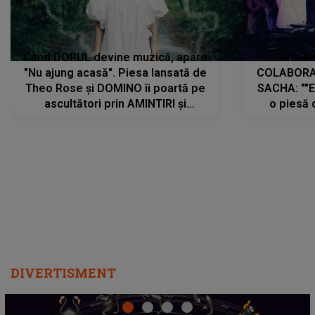
Când DORUL devine muzică, apare
Armin 
"Nu ajung acasă". Piesa lansată de
COLABORAR
Theo Rose și DOMINO îi poartă pe
SACHA: ""E
ascultători prin AMINTIRI și
o piesă 
REGĂSIRI, iar drumul emoțiilor
imediat pre
trece prin sufletul publicului:
cu mine șt
"Pentru toți cei care au plecat
păstrăm do
departe ca să le fie mai bine"
DIVERTISMENT