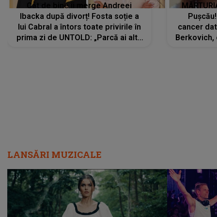
Cât de bine îi merge Andreei
MĂRTURIA
Ibacka după divorț! Fosta soție a
Pușcău!
lui Cabral a întors toate privirile în
cancer dato
prima zi de UNTOLD: „Parcă ai altă
Berkovich, 
strălucire, emani putere,
accident ru
încredere, siguranță...”
Dacă nu 
LANSĂRI MUZICALE