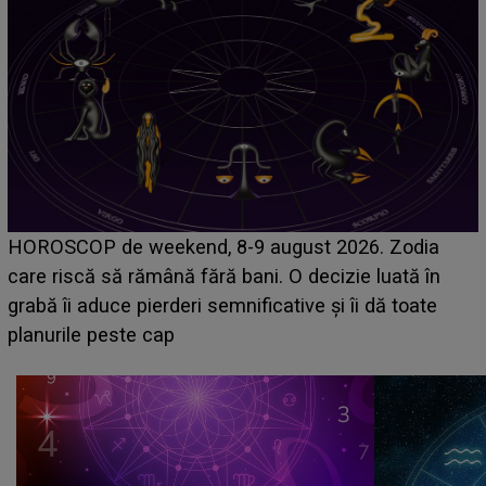
Emanuel a ținut ACEST DETALIU ASCUNS până
acum! În fața Alexandrei, concurentul din Casa Iubirii
face o MĂRTURISIRE NEAȘTEPTATĂ despre mama
sa: "I-am spus și ei în față, eu nu te iubesc pentru
că..."