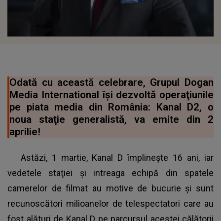
Odată cu această celebrare, Grupul Dogan
Media International îşi dezvoltă operaţiunile
pe piata media din România: Kanal D2, o
noua staţie generalistă, va emite din 2
aprilie!
Astăzi, 1 martie, Kanal D împlineşte 16 ani, iar
vedetele staţiei şi intreaga echipă din spatele
camerelor de filmat au motive de bucurie şi sunt
recunoscători milioanelor de telespectatori care au
fost alături de Kanal D pe parcursul acestei călătorii