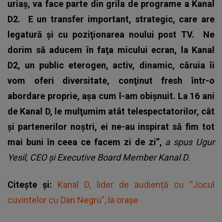
uriaş, va face parte din grila de programe a Kanal
D2. E un transfer important, strategic, care are
legatură şi cu poziţionarea noului post TV. Ne
dorim să aducem în faţa micului ecran, la Kanal
D2, un public eterogen, activ, dinamic, căruia îi
vom oferi diversitate, conţinut fresh într-o
abordare proprie, aşa cum l-am obişnuit. La 16 ani
de Kanal D, le mulţumim atât telespectatorilor, cât
şi partenerilor noştri, ei ne-au inspirat să fim tot
mai buni în ceea ce facem zi de zi”,
a spus Ugur
Yesil, CEO şi Executive Board Member Kanal D.
Citește și:
Kanal D, lider de audiență cu “Jocul
cuvintelor cu Dan Negru”, la orașe