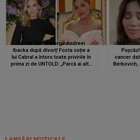
Cât de bine îi merge Andreei
MĂRTURIA
Ibacka după divorț! Fosta soție a
Pușcău!
lui Cabral a întors toate privirile în
cancer dato
prima zi de UNTOLD: „Parcă ai altă
Berkovich, 
strălucire, emani putere,
accident ru
încredere, siguranță...”
Dacă nu 
LANSĂRI MUZICALE