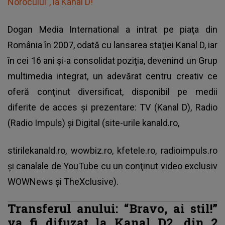
Norocului”, la Kanal D!
Dogan Media International a intrat pe piaţa din
România în 2007, odată cu lansarea staţiei Kanal D, iar
în cei 16 ani şi-a consolidat poziţia, devenind un Grup
multimedia integrat, un adevărat centru creativ ce
oferă conţinut diversificat, disponibil pe medii
diferite de acces şi prezentare: TV (Kanal D), Radio
(Radio Impuls) şi Digital (site-urile kanald.ro,
stirilekanald.ro, wowbiz.ro, kfetele.ro, radioimpuls.ro
şi canalale de YouTube cu un conţinut video exclusiv
WOWNews şi TheXclusive).
Transferul anului: “Bravo, ai stil!”
va fi difuzat la Kanal D2, din 2