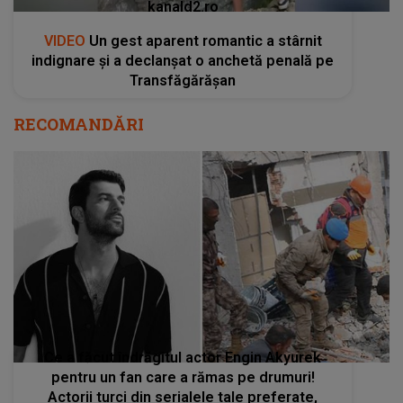
kanald2.ro
VIDEO
Un gest aparent romantic a stârnit
indignare și a declanșat o anchetă penală pe
Transfăgărășan
RECOMANDĂRI
Ce a făcut îndrăgitul actor Engin Akyurek
pentru un fan care a rămas pe drumuri!
Actorii turci din serialele tale preferate,