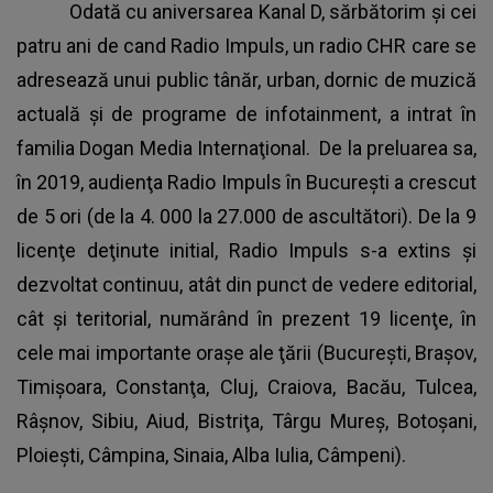
Odată cu aniversarea Kanal D, sărbătorim şi cei
patru ani de cand Radio Impuls, un radio CHR care se
adresează unui public tânăr, urban, dornic de muzică
actuală şi de programe de infotainment, a intrat în
familia Dogan Media Internaţional. De la preluarea sa,
în 2019, audienţa Radio Impuls în Bucureşti a crescut
de 5 ori (de la 4. 000 la 27.000 de ascultători). De la 9
licenţe deţinute initial, Radio Impuls s-a extins şi
dezvoltat continuu, atât din punct de vedere editorial,
cât şi teritorial, numărând în prezent 19 licenţe, în
cele mai importante oraşe ale ţării (Bucureşti, Braşov,
Timişoara, Constanţa, Cluj, Craiova, Bacău, Tulcea,
Râşnov, Sibiu, Aiud, Bistriţa, Târgu Mureş, Botoşani,
Ploieşti, Câmpina, Sinaia, Alba Iulia, Câmpeni).