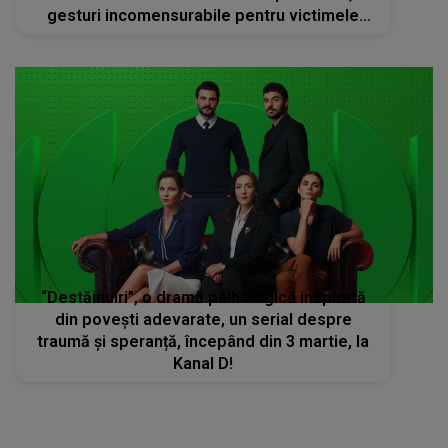
gesturi incomensurabile pentru victimele
cutremurului din Turcia
“Destăinuiri”, o dramă psihologică inspirată
din poveşti adevarate, un serial despre
traumă și speranță, începând din 3 martie, la
Kanal D!