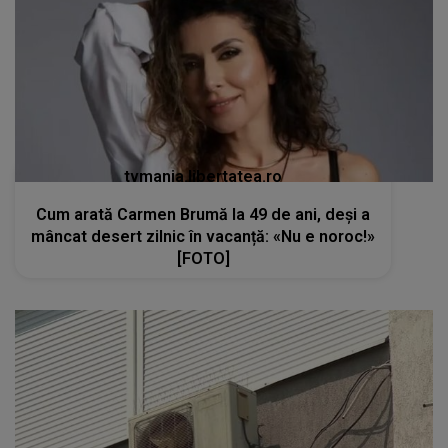
tvmania.libertatea.ro
Cum arată Carmen Brumă la 49 de ani, deși a
mâncat desert zilnic în vacanță: «Nu e noroc!»
[FOTO]