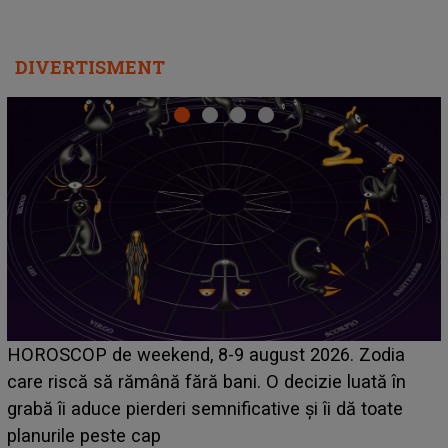
DIVERTISMENT
Emanuel a ținut ACEST DETALIU ASCUNS până
acum! În fața Alexandrei, concurentul din Casa Iubirii
face o MĂRTURISIRE NEAȘTEPTATĂ despre mama
sa: "I-am spus și ei în față, eu nu te iubesc pentru