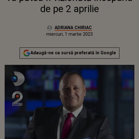
de pe 2 aprilie
Autor:
ADRIANA CHIRIAC
Publicat:
miercuri, 1 martie 2023
Actualizat:
miercuri, 1 martie 2023
Adaugă-ne ca sursă preferată în Google