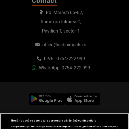
Contact
Bd. Mărăști 65-67,
Romexpo Intrarea C,
Pavilion T, sector 1
office@radioimpuls.ro
LIVE : 0754-222.999
WhatsApp: 0754-222.999
© 2019-2026 DOGAN MEDIA INTERNATIONAL SA, Toate
Nouă ne pasă ca datele tale personale să rămână confidențiale
drepturile rezervate.
Noi și partenerii noștri
589
stocăm și/sau accesăm informații pe dispozitivul dvs., precum identificatorii cookie unici pentru