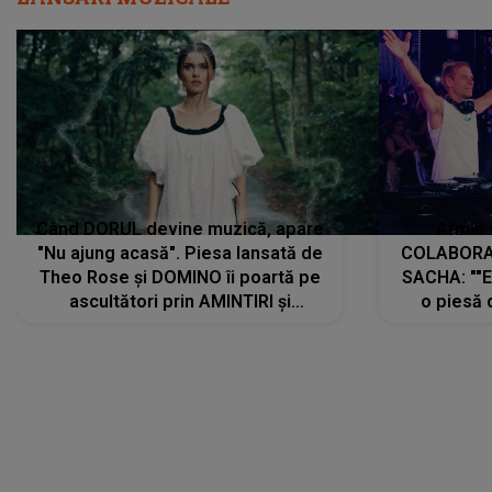
Când DORUL devine muzică, apare
Armin 
"Nu ajung acasă". Piesa lansată de
COLABORAR
Theo Rose și DOMINO îi poartă pe
SACHA: ""E
ascultători prin AMINTIRI și
o piesă 
REGĂSIRI, iar drumul emoțiilor
imediat pre
trece prin sufletul publicului:
cu mine șt
"Pentru toți cei care au plecat
păstrăm do
departe ca să le fie mai bine"