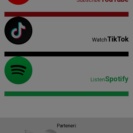
TikTok
Watch
Spotify
Listen
Parteneri: