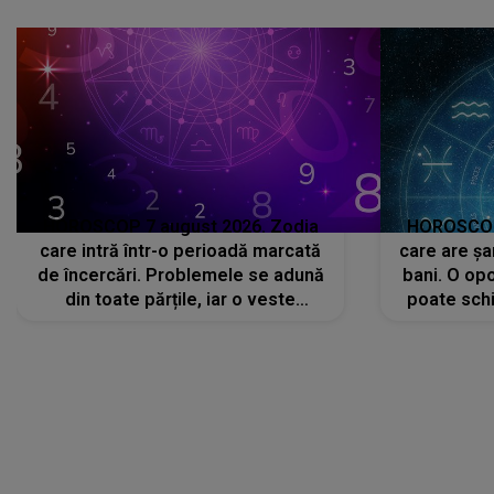
că..."
HOROSCOP 7 august 2026. Zodia
HOROSCOP 
care intră într-o perioadă marcată
care are șa
de încercări. Problemele se adună
bani. O opo
din toate părțile, iar o veste
poate schi
neașteptată îi dă planurile peste
la
cap