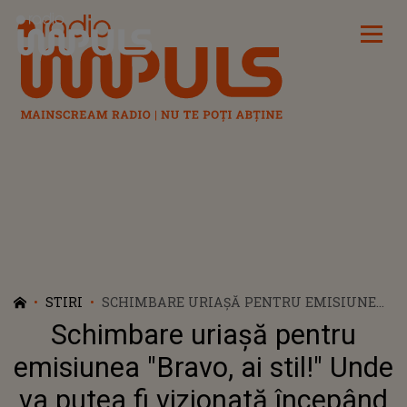
Radio Impuls
STIRI
SCHIMBARE URIAȘĂ PENTRU EMISIUNEA
"BRAVO, AI STIL!" UNDE VA PUTEA FI
Schimbare uriașă pentru
VIZIONATĂ ÎNCEPÂND DE PE 2 APRILIE
emisiunea "Bravo, ai stil!" Unde
va putea fi vizionată începând