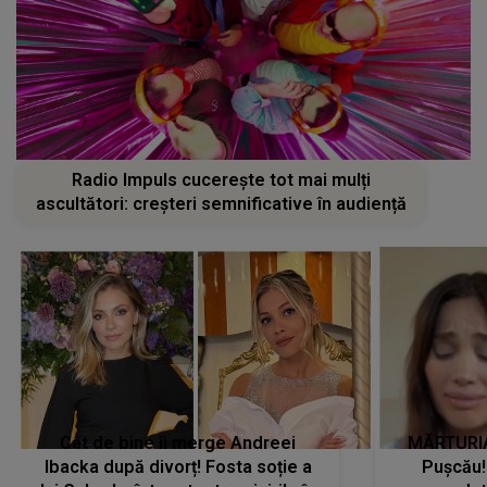
Radio Impuls cucerește tot mai mulți
ascultători: creșteri semnificative în audiență
Cât de bine îi merge Andreei
MĂRTURIA
Ibacka după divorț! Fosta soție a
Pușcău!