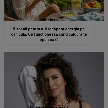
femeia.ro
5 soluții pentru a-ți recăpăta energia pe
caniculă. Ce funcționează când căldura te
epuizează
tvmania.libertatea.ro