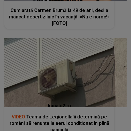
Cum arată Carmen Brumă la 49 de ani, deși a
mâncat desert zilnic în vacanță: «Nu e noroc!»
[FOTO]
kanald2.ro
VIDEO
Teama de Legionella îi determină pe
români să renunțe la aerul condiționat în plină
caniculă