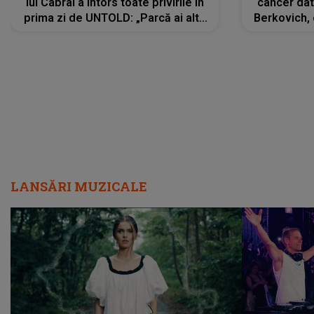
lui Cabral a întors toate privirile în
cancer dato
prima zi de UNTOLD: „Parcă ai altă
Berkovich, 
strălucire, emani putere,
accident ru
încredere, siguranță...”
Dacă nu 
LANSĂRI MUZICALE