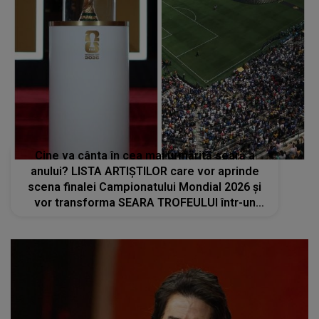
Cine va cânta în cea mai urmărită seară a
anului? LISTA ARTIȘTILOR care vor aprinde
scena finalei Campionatului Mondial 2026 și
vor transforma SEARA TROFEULUI într-un
show de neuitat: "Ceremonia de închidere va
încheia..."