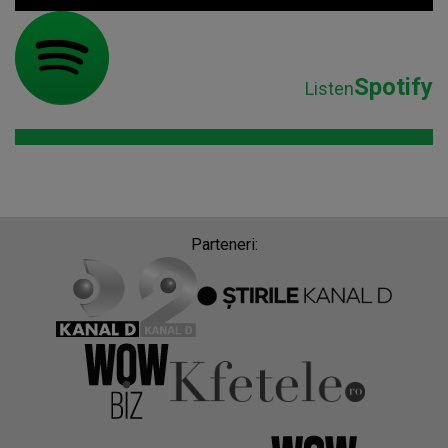
Spotify
Listen
Parteneri: