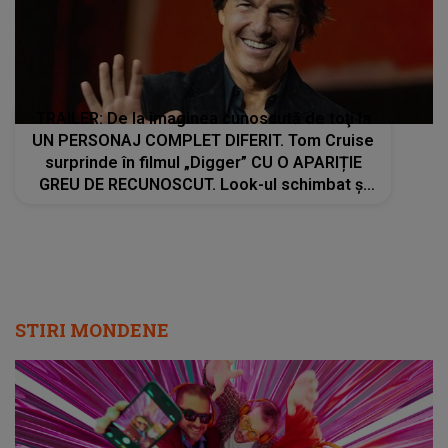
TRAILER: De la imaginea cunoscută de toţi la
UN PERSONAJ COMPLET DIFERIT. Tom Cruise
surprinde în filmul „Digger” CU O APARIȚIE
GREU DE RECUNOSCUT. Look-ul schimbat şi
detaliile personajului au făcut ca mulţi fani să
privească de două ori imaginile
STIRI MONDENE