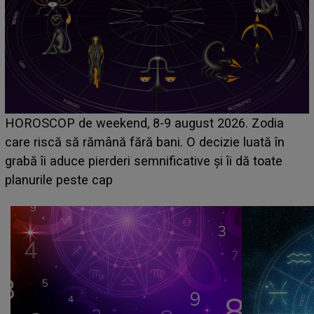
Emanuel a ținut ACEST DETALIU ASCUNS până
acum! În fața Alexandrei, concurentul din Casa Iubirii
face o MĂRTURISIRE NEAȘTEPTATĂ despre mama
sa: "I-am spus și ei în față, eu nu te iubesc pentru
că..."