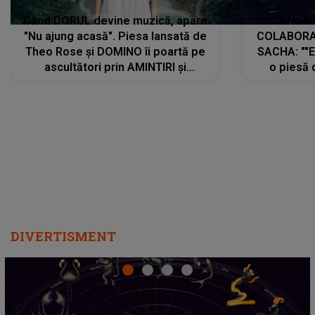
Când DORUL devine muzică, apare
Armin 
"Nu ajung acasă". Piesa lansată de
COLABORAR
Theo Rose și DOMINO îi poartă pe
SACHA: ""E
ascultători prin AMINTIRI și
o piesă 
REGĂSIRI, iar drumul emoțiilor
imediat pre
trece prin sufletul publicului:
cu mine șt
"Pentru toți cei care au plecat
păstrăm do
departe ca să le fie mai bine"
DIVERTISMENT