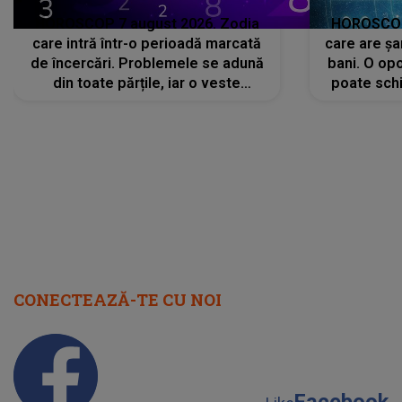
HOROSCOP 7 august 2026. Zodia
HOROSCOP 
care intră într-o perioadă marcată
care are șa
de încercări. Problemele se adună
bani. O opo
din toate părțile, iar o veste
poate schi
neașteptată îi dă planurile peste
la
cap
CONECTEAZĂ-TE CU NOI
Facebook