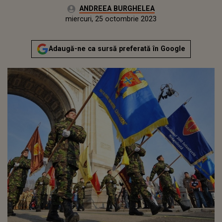
Autor:
ANDREEA BURGHELEA
Publicat:
luni, 25 octombrie 2021
Actualizat:
miercuri, 25 octombrie 2023
Adaugă-ne ca sursă preferată în Google