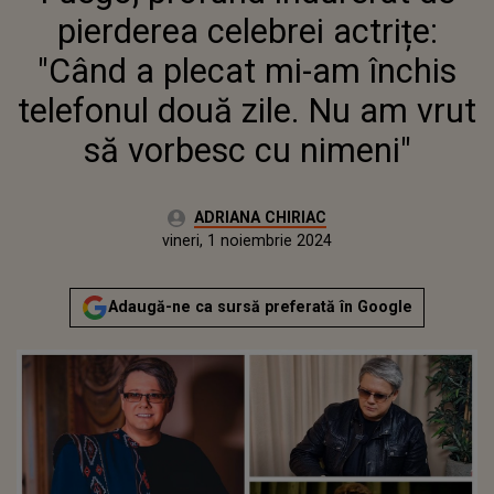
TELEFONUL DOUĂ ZILE. NU AM
pierderea celebrei actrițe:
VRUT SĂ VORBESC CU NIMENI"
"Când a plecat mi-am închis
telefonul două zile. Nu am vrut
să vorbesc cu nimeni"
Autor:
ADRIANA CHIRIAC
Publicat:
miercuri, 1 noiembrie 2023
Actualizat:
vineri, 1 noiembrie 2024
Adaugă-ne ca sursă preferată în Google