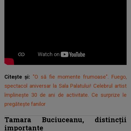
Citește și:
"O să fie momente frumoase". Fuego,
spectacol aniversar la Sala Palatului! Celebrul artist
împlinește 30 de ani de activitate. Ce surprize le
pregătește fanilor
Tamara Buciuceanu, distincții
importante