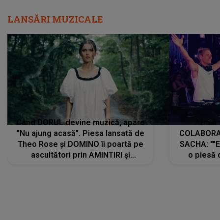
LANSĂRI MUZICALE
Când DORUL devine muzică, apare
Armin 
"Nu ajung acasă". Piesa lansată de
COLABORAR
Theo Rose și DOMINO îi poartă pe
SACHA: ""E
ascultători prin AMINTIRI și
o piesă 
REGĂSIRI, iar drumul emoțiilor
imediat pre
trece prin sufletul publicului:
cu mine șt
"Pentru toți cei care au plecat
păstrăm do
departe ca să le fie mai bine"