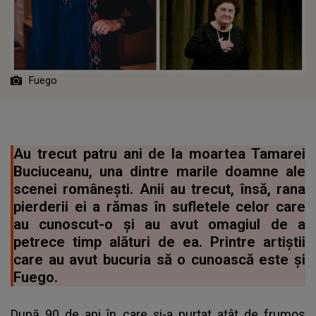
Fuego
Au trecut patru ani de la moartea Tamarei
Buciuceanu, una dintre marile doamne ale
scenei românești. Anii au trecut, însă, rana
pierderii ei a rămas în sufletele celor care
au cunoscut-o și au avut omagiul de a
petrece timp alături de ea. Printre artiștii
care au avut bucuria să o cunoască este și
Fuego.
După 90 de ani în care și-a purtat atât de frumos