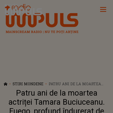
Radio Impuls
STIRI MONDENE
PATRU ANI DE LA MOARTEA
ACTRIȚEI TAMARA
Patru ani de la moartea
BUCIUCEANU. FUEGO, PROFUND
ÎNDURERAT DE PIERDEREA
actriței Tamara Buciuceanu.
CELEBREI ACTRIȚE: "CÂND A
Fuego, profund îndurerat de
PLECAT MI-AM ÎNCHIS