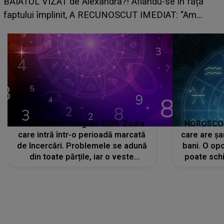
grabă îi aduce pierderi semnificative și îi dă toate
planurile peste cap
c
HOROSCOP 7 august 2026. Zodia
HOROSCOP 
care intră într-o perioadă marcată
care are șa
de încercări. Problemele se adună
bani. O opo
din toate părțile, iar o veste
poate schi
neașteptată îi dă planurile peste
la
cap