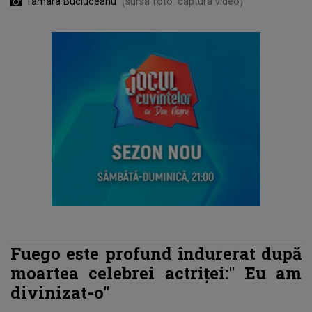
Tamara Buciuceanu
(sursa foto: captura video)
Fuego este profund îndurerat după
moartea celebrei actriței:"
Eu am
divinizat-o"