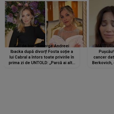
Cât de bine îi merge Andreei
MĂRTURIA
Ibacka după divorț! Fosta soție a
Pușcău!
lui Cabral a întors toate privirile în
cancer dato
prima zi de UNTOLD: „Parcă ai altă
Berkovich, 
strălucire, emani putere,
accident ru
încredere, siguranță...”
Dacă nu 