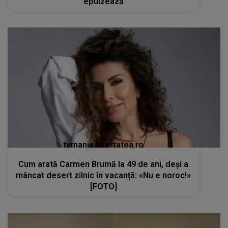
epuizează
tvmania.libertatea.ro
Cum arată Carmen Brumă la 49 de ani, deși a
mâncat desert zilnic în vacanță: «Nu e noroc!»
[FOTO]