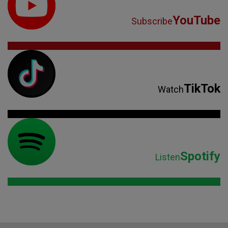
YouTube
Subscribe
TikTok
Watch
Spotify
Listen