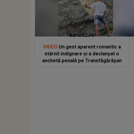
kanald2.ro
VIDEO
Un gest aparent romantic a
stârnit indignare și a declanșat o
anchetă penală pe Transfăgărășan