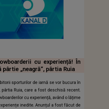
owboarderii cu experiență! În
pârtie „neagră”, pârtia Ruia
torii sporturilor de iarnă se vor bucura în
 pârtia Ruia, care a fost deschisă recent.
nowboarderilor cu experiență, având o lățime
xperiențe inedite. Anunțul a fost făcut de