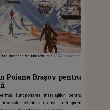
a Ruia, începând din luna februarie 2024
(sursa foto:
 în Poiana Brașov pentru
nă
rmis funcționarea instalațiilor pentru
i domeniului schiabil au reușit amenajarea