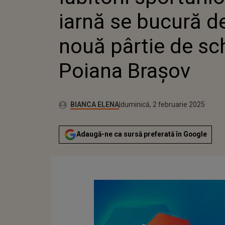
BRAȘOV
iarnă se bucură d
nouă pârtie de sch
Poiana Brașov
Publicat:
Autor:
vineri, 2 februarie 2024
Actualizat:
BIANCA ELENA
duminică, 2 februarie 2025
Adaugă-ne ca sursă preferată în Google