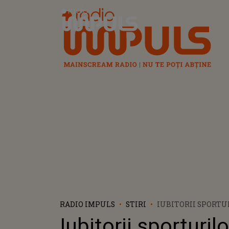
Radio Impuls
RADIO IMPULS
STIRI
IUBITORII SPORTU
IARNĂ SE BUCURĂ 
Iubitorii sporturil
PÂRTIE DE SCHI IN