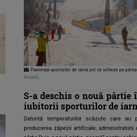
Pasionații sporturilor de iarnă pot să schieze pe pârti
freepik)
S-a deschis o nouă pârtie
iubitorii sporturilor de iar
Datorită temperaturilor scăzute care au pe
producerea zăpezii artificiale, administratori