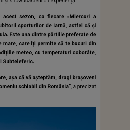
rii și snowboarderii cu experiență.
 acest sezon, ca fiecare «Miercuri a
bitorii sporturilor de iarnă, astfel că și
ia. Este una dintre pârtiile preferate de
e mare, care îți permite să te bucuri din
ndițiile meteo, cu temperaturi coborâte,
i Subteleferic.
oare, așa că vă așteptăm, dragi brașoveni
 domeniu schiabil din România”
, a precizat