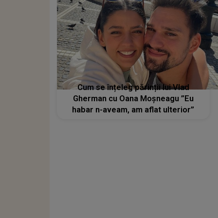
Cum se înțeleg părinții lui Vlad
Gherman cu Oana Moșneagu ”Eu
habar n-aveam, am aflat ulterior”