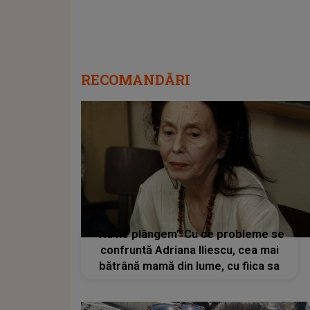
RECOMANDĂRI
”Nu ne plângem” Cu ce probleme se
confruntă Adriana Iliescu, cea mai
bătrână mamă din lume, cu fiica sa