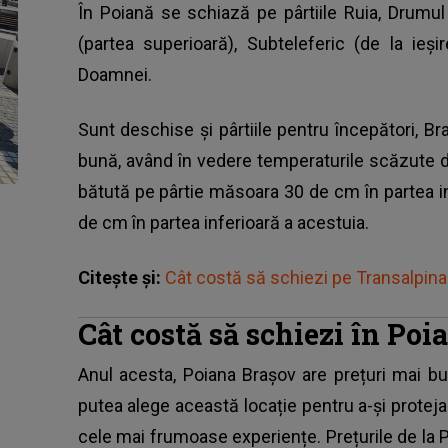
În Poiană se schiază pe pârtiile Ruia, Drumul R
(partea superioară), Subteleferic (de la ieșir
Doamnei.
Sunt deschise și pârtiile pentru începători, Bra
bună, având în vedere temperaturile scăzute d
bătută pe pârtie măsoara 30 de cm în partea in
de cm în partea inferioară a acestuia.
Citește și:
Cât costă să schiezi pe Transalpina 
Cât costă să schiezi în Po
Anul acesta,
Poiana Brașov
are prețuri mai bun
putea alege această locație pentru a-și protej
cele mai frumoase experiențe. Prețurile de la P