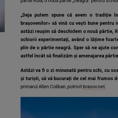
pârtie Ruia, o nouă pârtie „neagră” pentru schio
„Deja putem spune că avem o tradiție în
brașovenilor» să vină cu vești bune pentru iu
astăzi reușim să deschidem o nouă pârtie, Ru
schiorii experimentați, având o lățime foart
plin de o pârtie neagră. Sper să ne ajute co
astfel încât să finalizăm și amenajarea pârtie
Astăzi va fi o zi minunată pentru schi, cu s
și turiști, să vă bucurați de cel mai frumos
primarul Allen Coliban, potrivit
brasov.net.