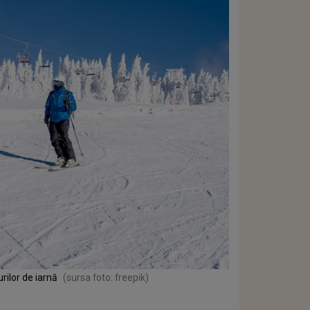
rilor de iarnă
(sursa foto: freepik)