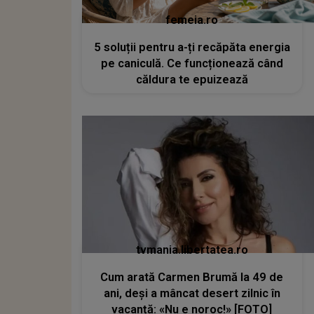
femeia.ro
5 soluții pentru a-ți recăpăta energia
pe caniculă. Ce funcționează când
căldura te epuizează
tvmania.libertatea.ro
Cum arată Carmen Brumă la 49 de
ani, deși a mâncat desert zilnic în
vacanță: «Nu e noroc!» [FOTO]