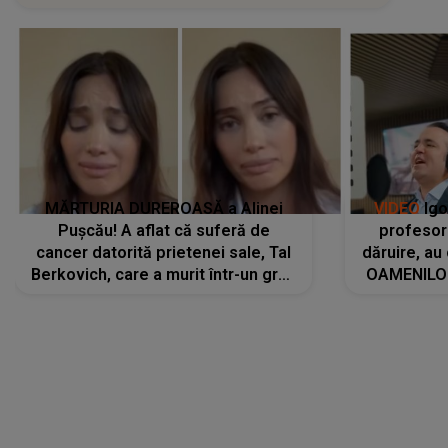
MĂRTURIA DUREROASĂ a Alinei
VIDEO
Igo
Pușcău! A aflat că suferă de
profesori
cancer datorită prietenei sale, Tal
dăruire, au
Berkovich, care a murit într-un grav
OAMENILOR
accident rutier: „Mi-a salvat viața.
despre
Dacă nu era ea, nici eu nu mai
amprente 
eram...”
ELEVILOR,
anilor: "