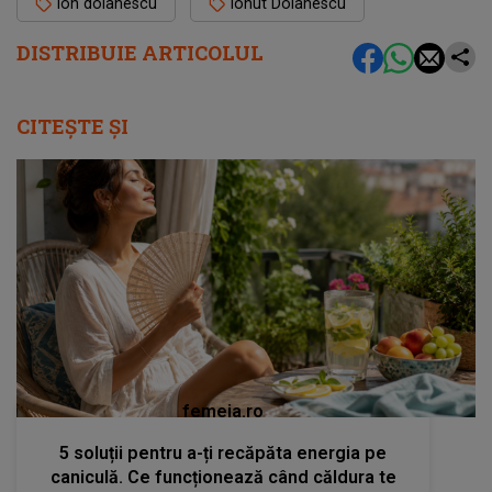
ion dolanescu
Ionut Dolanescu
DISTRIBUIE ARTICOLUL
CITEȘTE ȘI
femeia.ro
5 soluții pentru a-ți recăpăta energia pe
caniculă. Ce funcționează când căldura te