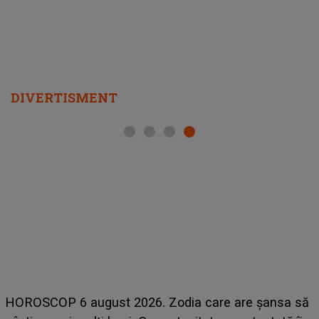
DIVERTISMENT
LINE-UP UNTOLD ONE, ziua 2. La ce oră urcă pe
sa să