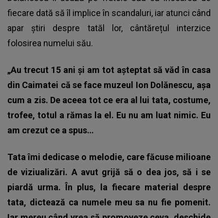
fiecare dată să îl implice în scandaluri, iar atunci când
apar știri despre tatăl lor, cântărețul interzice
folosirea numelui său.
„Au trecut 15 ani și am tot așteptat să văd în casa
din Caimatei că se face muzeul Ion Dolănescu, așa
cum a zis. De aceea tot ce era al lui tata, costume,
trofee, totul a rămas la el. Eu nu am luat nimic. Eu
am crezut ce a spus…
Tata îmi dedicase o melodie, care făcuse milioane
de viziualizări. A avut grijă să o dea jos, să i se
piardă urma. În plus, la fiecare material despre
tata, dictează ca numele meu sa nu fie pomenit.
Iar mereu când vrea să promoveze ceva, deschide