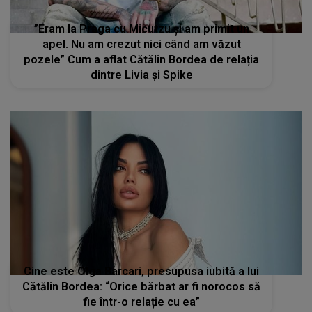
”Eram la Praga cu Micutzu şi am primit un
apel. Nu am crezut nici când am văzut
pozele” Cum a aflat Cătălin Bordea de relația
dintre Livia și Spike
Cine este Olga Barcari, presupusa iubită a lui
Cătălin Bordea: “Orice bărbat ar fi norocos să
fie într-o relație cu ea”