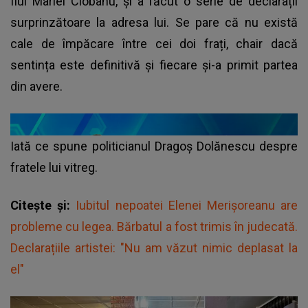
fiul Mariei Ciobanu, și a făcut o serie de declarații
surprinzătoare la adresa lui. Se pare că nu există
cale de împăcare între cei doi frați, chair dacă
sentința este definitivă și fiecare și-a primit partea
din avere.
Iată ce spune politicianul Dragoș Dolănescu despre
fratele lui vitreg.
Citește și:
Iubitul nepoatei Elenei Merișoreanu are
probleme cu legea. Bărbatul a fost trimis în judecată.
Declarațiile artistei: "Nu am văzut nimic deplasat la
el"