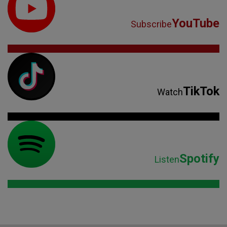
YouTube
Subscribe
TikTok
Watch
Spotify
Listen