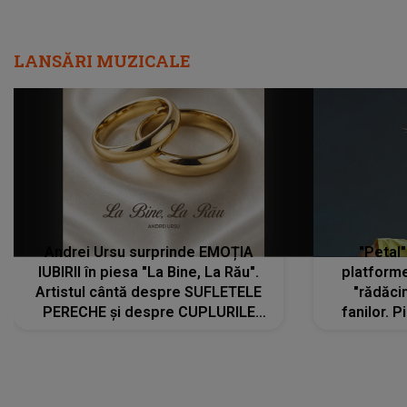
LANSĂRI MUZICALE
Andrei Ursu surprinde EMOȚIA
"Petal"
IUBIRII în piesa "La Bine, La Rău".
platforme
Artistul cântă despre SUFLETELE
"rădăci
PERECHE și despre CUPLURILE
fanilor. 
care aleg să meargă împreună pe
Arian
același drum, INDIFERENT DE CE LE
ascultă
REZERVĂ VIAȚA