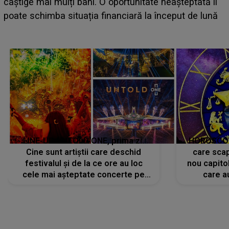
scena principală a festivalului Zara Larsson? Arti
tă îi
suedeză a ajuns deja în România și s-a filmat din
 lună
camera de hotel
LINE-UP UNTOLD ONE, prima zi.
HOROSCOP 
Cine sunt artiștii care deschid
care scap
festivalul și de la ce ore au loc
nou capitol
cele mai așteptate concerte pe
care a
scena principală?
perioadă 