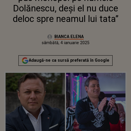
Dolănescu, deși el nu duce
deloc spre neamul lui tata”
Autor:
BIANCA ELENA
Publicat:
joi, 4 ianuarie 2024
Actualizat:
sâmbătă, 4 ianuarie 2025
Adaugă-ne ca sursă preferată în Google