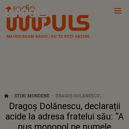
Radio Impuls
STIRI MONDENE
DRAGOȘ DOLĂNESCU,
DECLARAȚII ACIDE LA ADRESA
Dragoș Dolănescu, declarații
FRATELUI SĂU: “A PUS
MONOPOL PE NUMELE
acide la adresa fratelui său: “A
DOLĂNESCU, DEȘI EL NU DUCE
pus monopol pe numele
DELOC SPRE NEAMUL LUI TATA”