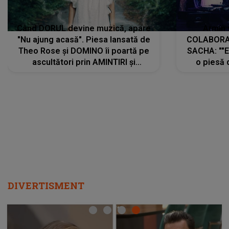
Când DORUL devine muzică, apare
Armin 
"Nu ajung acasă". Piesa lansată de
COLABORAR
Theo Rose și DOMINO îi poartă pe
SACHA: ""E
ascultători prin AMINTIRI și
o piesă 
REGĂSIRI, iar drumul emoțiilor
imediat pre
trece prin sufletul publicului:
cu mine șt
"Pentru toți cei care au plecat
păstrăm do
departe ca să le fie mai bine"
DIVERTISMENT