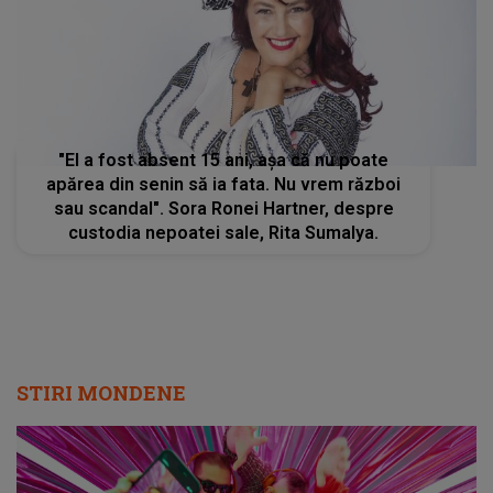
"El a fost absent 15 ani, așa că nu poate
apărea din senin să ia fata. Nu vrem război
sau scandal". Sora Ronei Hartner, despre
custodia nepoatei sale, Rita Sumalya.
STIRI MONDENE