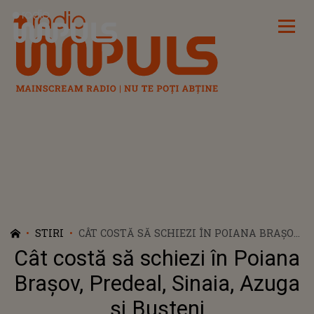
Radio Impuls
STIRI
CÂT COSTĂ SĂ SCHIEZI ÎN POIANA BRAȘOV,
PREDEAL, SINAIA, AZUGA ȘI BUȘTENI
Cât costă să schiezi în Poiana
Brașov, Predeal, Sinaia, Azuga
și Bușteni