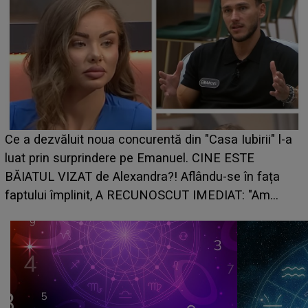
HOROSCOP de weekend, 8-9 august 2026. Zodia
" l-a
care riscă să rămână fără bani. O decizie luată în
grabă îi aduce pierderi semnificative și îi dă toate
ța
planurile peste cap