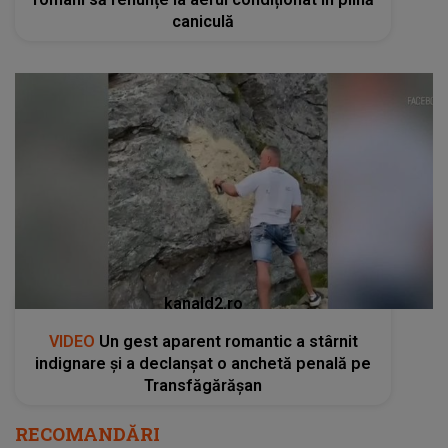
caniculă
kanald2.ro
VIDEO
Un gest aparent romantic a stârnit
indignare și a declanșat o anchetă penală pe
Transfăgărășan
RECOMANDĂRI