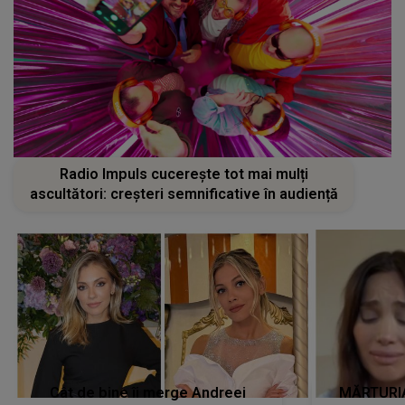
Radio Impuls cucerește tot mai mulți
ascultători: creșteri semnificative în audiență
Cât de bine îi merge Andreei
MĂRTURIA