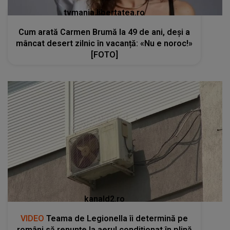
tvmania.libertatea.ro
Cum arată Carmen Brumă la 49 de ani, deși a
mâncat desert zilnic în vacanță: «Nu e noroc!»
[FOTO]
kanald2.ro
VIDEO
Teama de Legionella îi determină pe
români să renunțe la aerul condiționat în plină