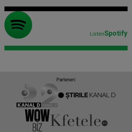
Spotify
Listen
Parteneri: