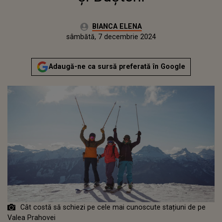
Autor:
BIANCA ELENA
Publicat:
joi, 7 decembrie 2023
Actualizat:
sâmbătă, 7 decembrie 2024
Adaugă-ne ca sursă preferată în Google
Cât costă să schiezi pe cele mai cunoscute stațiuni de pe
Valea Prahovei