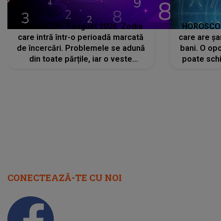
HOROSCOP 7 august 2026. Zodia
HOROSCOP 
care intră într-o perioadă marcată
care are șa
de încercări. Problemele se adună
bani. O opo
din toate părțile, iar o veste
poate schi
neașteptată îi dă planurile peste
la
cap
CONECTEAZĂ-TE CU NOI