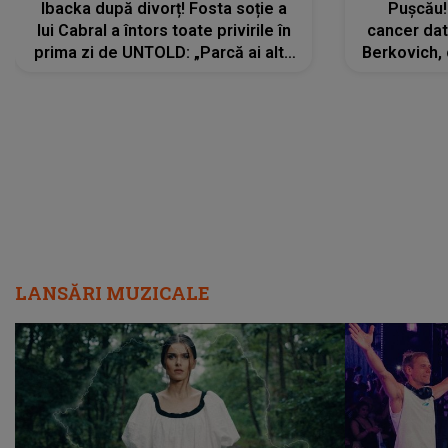
Ibacka după divorț! Fosta soție a
Pușcău!
lui Cabral a întors toate privirile în
cancer dato
prima zi de UNTOLD: „Parcă ai altă
Berkovich, 
strălucire, emani putere,
accident ru
încredere, siguranță...”
Dacă nu 
LANSĂRI MUZICALE