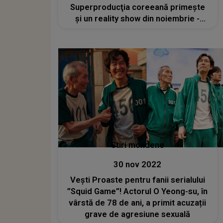
Superproducţia coreeană primeşte
şi un reality show din noiembrie -
VIDEO
Stiri mondene
30 nov 2022
Vești Proaste pentru fanii serialului
”Squid Game”! Actorul O Yeong-su, în
vârstă de 78 de ani, a primit acuzații
grave de agresiune sexuală