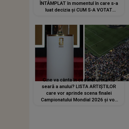
ÎNTÂMPLAT în momentul în care s-a
luat decizia și CUM S-A VOTAT
revenirea în concurs: "Reprezintă un
proiect strategic de..."
Cine va cânta în cea mai urmărită
seară a anului? LISTA ARTIȘTILOR
care vor aprinde scena finalei
Campionatului Mondial 2026 și vor
transforma SEARA TROFEULUI într-
un show de neuitat: "Ceremonia de
închidere va încheia..."