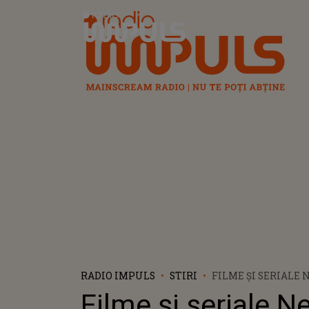
Radio Impuls
RADIO IMPULS
STIRI
FILME ȘI SERIALE 
SEPTEMBRIE 2022:
Filme și seriale Ne
AVEA PARTE ÎN PR