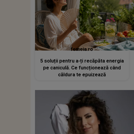
femeia.ro
5 soluții pentru a-ți recăpăta energia
pe caniculă. Ce funcționează când
căldura te epuizează