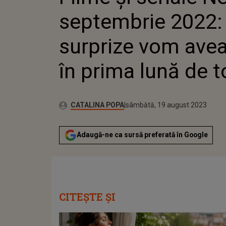
TOAMNĂ?
septembrie 2022:
surprize vom avea
în prima lună de
Publicat:
Autor:
vineri, 19 august 2022
Actualizat:
CATALINA POPA
sâmbătă, 19 august 2023
Adaugă-ne ca sursă preferată în Google
CITEȘTE ȘI