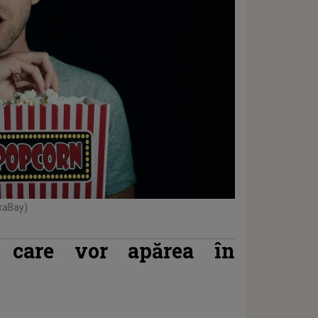
ixaBay)
x care vor apărea în