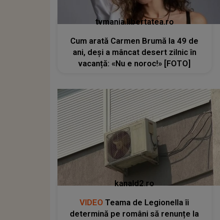
tvmania.libertatea.ro
Cum arată Carmen Brumă la 49 de
ani, deși a mâncat desert zilnic în
vacanță: «Nu e noroc!» [FOTO]
kanald2.ro
VIDEO
Teama de Legionella îi
determină pe români să renunțe la