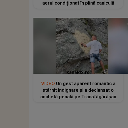
aerul condiționat în plină caniculă
kanald2.ro
VIDEO
Un gest aparent romantic a
stârnit indignare și a declanșat o
anchetă penală pe Transfăgărășan