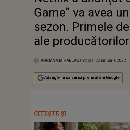
Game” va avea un 
sezon. Primele dec
ale producătorilor
Publicat:
Autor:
vineri, 21 ianuarie 2022
Actualizat:
ADRIANA MIHAELA
sâmbătă, 22 ianuarie 2022
Adaugă-ne ca sursă preferată în Google
CITEȘTE ȘI