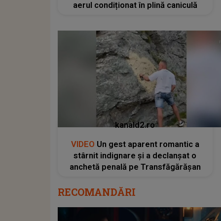
aerul condiționat în plină caniculă
kanald2.ro
VIDEO
Un gest aparent romantic a
stârnit indignare și a declanșat o
anchetă penală pe Transfăgărășan
RECOMANDĂRI