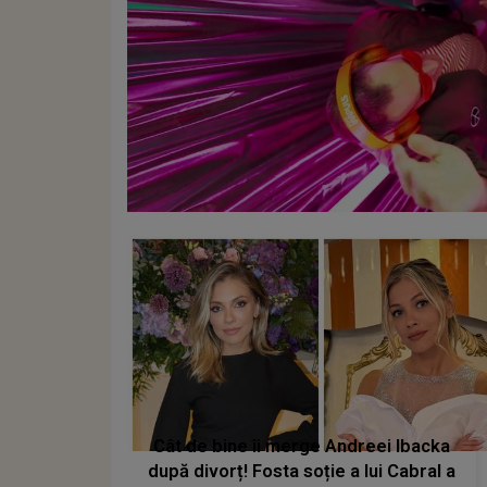
Cât de bine îi merge Andreei Ibacka
după divorț! Fosta soție a lui Cabral a