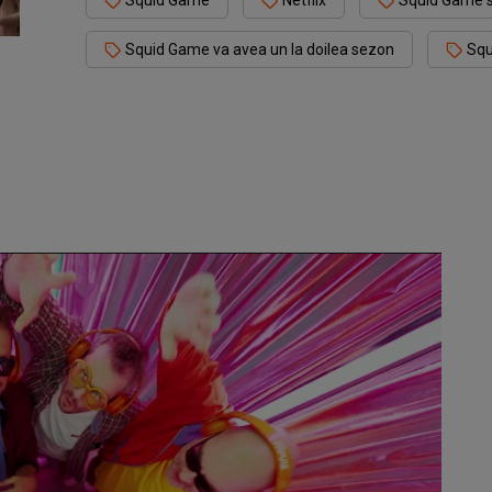
Squid Game
Netflix
Squid Game s
Squid Game va avea un la doilea sezon
Squ