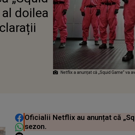
al doilea
larații
Netflix a anunțat că „Squid Game” va av
DISTRIBUIE ARTICOLUL
Oficialii Netflix au anunțat că „S
sezon.