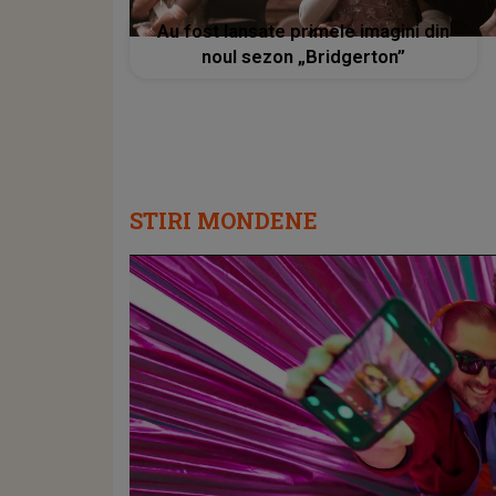
Au fost lansate primele imagini din
noul sezon „Bridgerton”
STIRI MONDENE