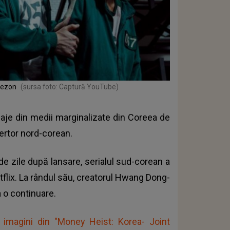
sezon
(sursa foto: Captură YouTube)
je din medii marginalizate din Coreea de
ertor nord-corean.
e zile după lansare, serialul sud-corean a
flix. La rândul său, creatorul
Hwang Dong-
 o continuare.
 imagini din "Money Heist: Korea- Joint