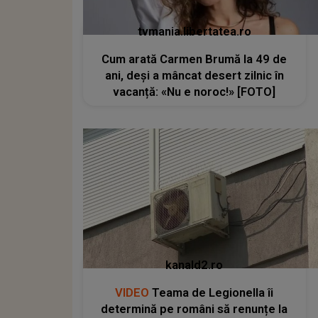
tvmania.libertatea.ro
Cum arată Carmen Brumă la 49 de
ani, deși a mâncat desert zilnic în
vacanță: «Nu e noroc!» [FOTO]
kanald2.ro
VIDEO
Teama de Legionella îi
determină pe români să renunțe la