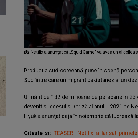
Netflix a anunțat că „Squid Game” va avea un al doilea 
Producţia sud-coreeană pune în scenă persona
Sud, între care un migrant pakistanez şi un dez
Urmărit de 132 de milioane de persoane în 23 d
devenit succesul surpriză al anului 2021 pe Net
Hyuk
a anunţat deja în noiembrie că lucrează la
Citeste si:
TEASER: Netflix a lansat primele