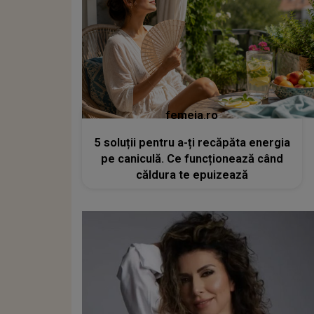
femeia.ro
5 soluții pentru a-ți recăpăta energia
pe caniculă. Ce funcționează când
căldura te epuizează