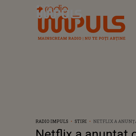
Radio Impuls
RADIO IMPULS
STIRI
NETFLIX A ANUNȚA
AVEA UN AL DOILE
Netflix a anunțat 
DECLARAȚII ALE 