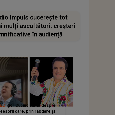
dio Impuls cucerește tot
i mulți ascultători: creșteri
mnificative în audiență
DEO
Igor Cuciuc cântă despre
fesorii care, prin răbdare și