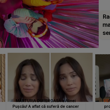
Ra
ma
se
MĂRTURIA DUREROASĂ a Alinei
VI
Pușcău! A aflat că suferă de cancer
pro