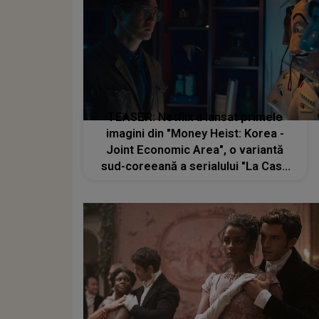
TEASER: Netflix a lansat primele
imagini din "Money Heist: Korea -
Joint Economic Area", o variantă
sud-coreeană a serialului "La Casa
de Papel"