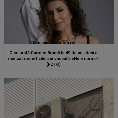
tvmania.libertatea.ro
Cum arată Carmen Brumă la 49 de ani, deși a
mâncat desert zilnic în vacanță: «Nu e noroc!»
[FOTO]