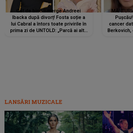
Cât de bine îi merge Andreei
MĂRTURIA
Ibacka după divorț! Fosta soție a
Pușcău!
lui Cabral a întors toate privirile în
cancer dato
prima zi de UNTOLD: „Parcă ai altă
Berkovich, 
strălucire, emani putere,
accident ru
încredere, siguranță...”
Dacă nu 
LANSĂRI MUZICALE