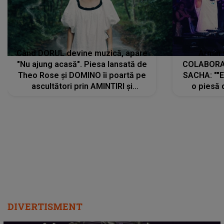
Când DORUL devine muzică, apare
Armin 
"Nu ajung acasă". Piesa lansată de
COLABORAR
Theo Rose și DOMINO îi poartă pe
SACHA: ""E
ascultători prin AMINTIRI și
o piesă 
REGĂSIRI, iar drumul emoțiilor
imediat pre
trece prin sufletul publicului:
cu mine șt
"Pentru toți cei care au plecat
păstrăm do
departe ca să le fie mai bine"
DIVERTISMENT