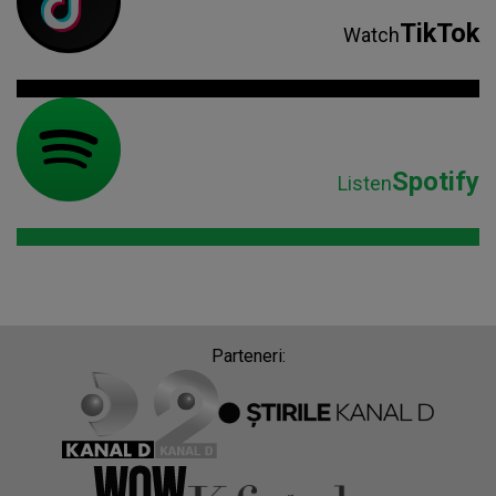
TikTok
Watch
Spotify
Listen
Parteneri: