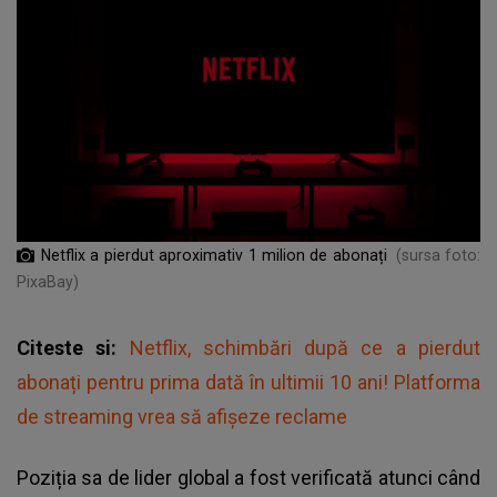
Netflix a pierdut aproximativ 1 milion de abonați
(sursa foto:
PixaBay)
Citeste si:
Netflix, schimbări după ce a pierdut
abonați pentru prima dată în ultimii 10 ani! Platforma
de streaming vrea să afişeze reclame
Poziția sa de lider global a fost verificată atunci când