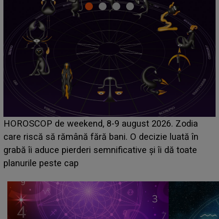
Emanuel a ținut ACEST DETALIU ASCUNS până
acum! În fața Alexandrei, concurentul din Casa Iubirii
face o MĂRTURISIRE NEAȘTEPTATĂ despre mama
sa: "I-am spus și ei în față, eu nu te iubesc pentru
că..."