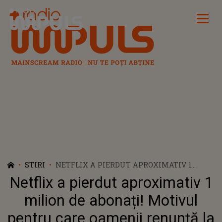
Radio Impuls
STIRI
NETFLIX A PIERDUT APROXIMATIV 1
MILION DE ABONAȚI! MOTIVUL PENTRU
Netflix a pierdut aproximativ 1
CARE OAMENII RENUNȚĂ LA
ABONAMENTE
milion de abonați! Motivul
pentru care oamenii renunță la