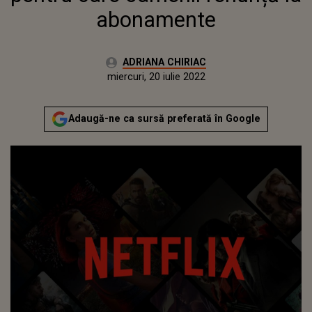
abonamente
Autor:
ADRIANA CHIRIAC
Publicat:
miercuri, 20 iulie 2022
Actualizat:
miercuri, 20 iulie 2022
Adaugă-ne ca sursă preferată în Google