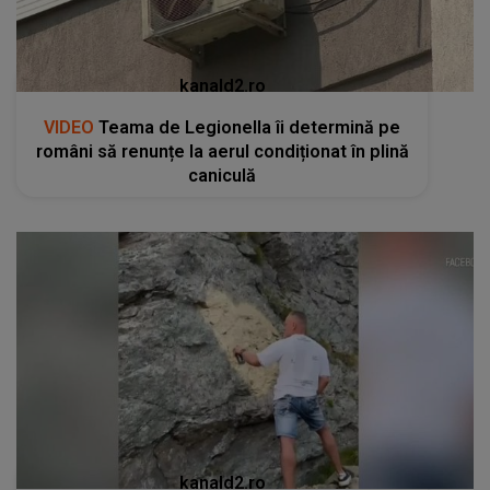
kanald2.ro
VIDEO
Teama de Legionella îi determină pe
români să renunțe la aerul condiționat în plină
caniculă
kanald2.ro