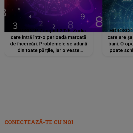
HOROSCOP 7 august 2026. Zodia
HOROSCOP 
care intră într-o perioadă marcată
care are șa
de încercări. Problemele se adună
bani. O opo
din toate părțile, iar o veste
poate schi
neașteptată îi dă planurile peste
la
cap
CONECTEAZĂ-TE CU NOI