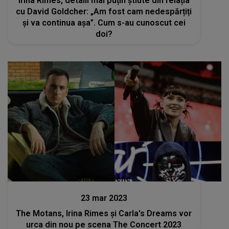
Irina Rimes, detalii mai puțin știute din relația
cu David Goldcher: „Am fost cam nedespărțiți
și va continua așa”. Cum s-au cunoscut cei
doi?
Stiri mondene
23 mar 2023
The Motans, Irina Rimes și Carla's Dreams vor
urca din nou pe scena The Concert 2023