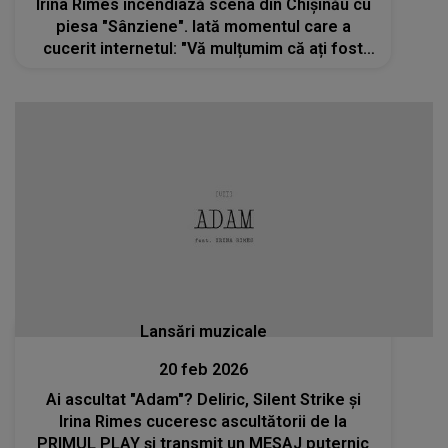
Irina Rimes incendiază scena din Chișinău cu
piesa "Sânziene". Iată momentul care a
cucerit internetul: "Vă mulțumim că ați fost
alături de noi pe tot parcursul acestei
călătorii nebune"
Lansări muzicale
20 feb 2026
Ai ascultat "Adam"? Deliric, Silent Strike și
Irina Rimes cuceresc ascultătorii de la
PRIMUL PLAY și transmit un MESAJ puternic