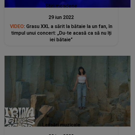
Stiri mondene
29 iun 2022
VIDEO
: Grasu XXL a sărit la bătaie la un fan, în
timpul unui concert: „Du-te acasă ca să nu îți
iei bătaie”
Lansări muzicale